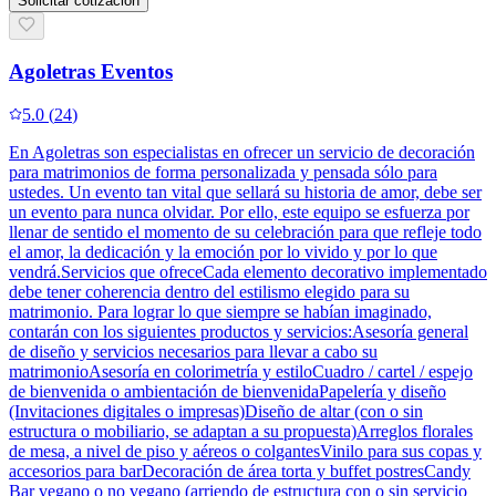
Solicitar cotización
Agoletras Eventos
5.0
(
24
)
En Agoletras son especialistas en ofrecer un servicio de decoración
para matrimonios de forma personalizada y pensada sólo para
ustedes. Un evento tan vital que sellará su historia de amor, debe ser
un evento para nunca olvidar. Por ello, este equipo se esfuerza por
llenar de sentido el momento de su celebración para que refleje todo
el amor, la dedicación y la emoción por lo vivido y por lo que
vendrá.Servicios que ofreceCada elemento decorativo implementado
debe tener coherencia dentro del estilismo elegido para su
matrimonio. Para lograr lo que siempre se habían imaginado,
contarán con los siguientes productos y servicios:Asesoría general
de diseño y servicios necesarios para llevar a cabo su
matrimonioAsesoría en colorimetría y estiloCuadro / cartel / espejo
de bienvenida o ambientación de bienvenidaPapelería y diseño
(Invitaciones digitales o impresas)Diseño de altar (con o sin
estructura o mobiliario, se adaptan a su propuesta)Arreglos florales
de mesa, a nivel de piso y aéreos o colgantesVinilo para sus copas y
accesorios para barDecoración de área torta y buffet postresCandy
Bar vegano o no vegano (arriendo de estructura con o sin servicio