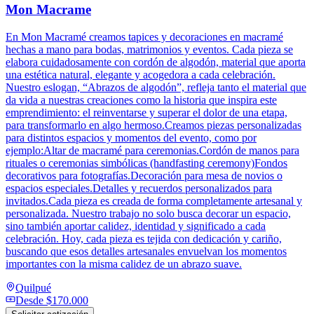
Mon Macrame
En Mon Macramé creamos tapices y decoraciones en macramé
hechas a mano para bodas, matrimonios y eventos. Cada pieza se
elabora cuidadosamente con cordón de algodón, material que aporta
una estética natural, elegante y acogedora a cada celebración.
Nuestro eslogan, “Abrazos de algodón”, refleja tanto el material que
da vida a nuestras creaciones como la historia que inspira este
emprendimiento: el reinventarse y superar el dolor de una etapa,
para transformarlo en algo hermoso.Creamos piezas personalizadas
para distintos espacios y momentos del evento, como por
ejemplo:Altar de macramé para ceremonias.Cordón de manos para
rituales o ceremonias simbólicas (handfasting ceremony)Fondos
decorativos para fotografías.Decoración para mesa de novios o
espacios especiales.Detalles y recuerdos personalizados para
invitados.Cada pieza es creada de forma completamente artesanal y
personalizada. Nuestro trabajo no solo busca decorar un espacio,
sino también aportar calidez, identidad y significado a cada
celebración. Hoy, cada pieza es tejida con dedicación y cariño,
buscando que esos detalles artesanales envuelvan los momentos
importantes con la misma calidez de un abrazo suave.
Quilpué
Desde
$170.000