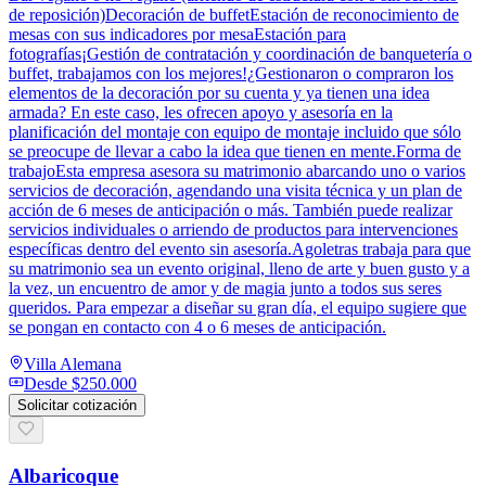
de reposición)Decoración de buffetEstación de reconocimiento de
mesas con sus indicadores por mesaEstación para
fotografías¡Gestión de contratación y coordinación de banquetería o
buffet, trabajamos con los mejores!¿Gestionaron o compraron los
elementos de la decoración por su cuenta y ya tienen una idea
armada? En este caso, les ofrecen apoyo y asesoría en la
planificación del montaje con equipo de montaje incluido que sólo
se preocupe de llevar a cabo la idea que tienen en mente.Forma de
trabajoEsta empresa asesora su matrimonio abarcando uno o varios
servicios de decoración, agendando una visita técnica y un plan de
acción de 6 meses de anticipación o más. También puede realizar
servicios individuales o arriendo de productos para intervenciones
específicas dentro del evento sin asesoría.Agoletras trabaja para que
su matrimonio sea un evento original, lleno de arte y buen gusto y a
la vez, un encuentro de amor y de magia junto a todos sus seres
queridos. Para empezar a diseñar su gran día, el equipo sugiere que
se pongan en contacto con 4 o 6 meses de anticipación.
Villa Alemana
Desde
$250.000
Solicitar cotización
Albaricoque