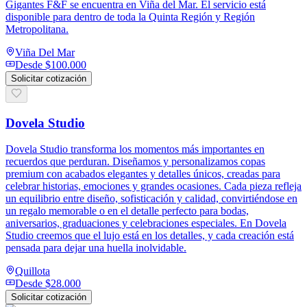
Gigantes F&F se encuentra en Viña del Mar. El servicio está
disponible para dentro de toda la Quinta Región y Región
Metropolitana.
Viña Del Mar
Desde
$100.000
Solicitar cotización
Dovela Studio
Dovela Studio transforma los momentos más importantes en
recuerdos que perduran. Diseñamos y personalizamos copas
premium con acabados elegantes y detalles únicos, creadas para
celebrar historias, emociones y grandes ocasiones. Cada pieza refleja
un equilibrio entre diseño, sofisticación y calidad, convirtiéndose en
un regalo memorable o en el detalle perfecto para bodas,
aniversarios, graduaciones y celebraciones especiales. En Dovela
Studio creemos que el lujo está en los detalles, y cada creación está
pensada para dejar una huella inolvidable.
Quillota
Desde
$28.000
Solicitar cotización