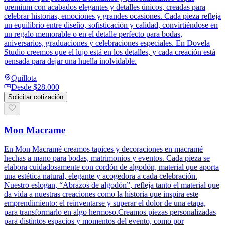
premium con acabados elegantes y detalles únicos, creadas para
celebrar historias, emociones y grandes ocasiones. Cada pieza refleja
un equilibrio entre diseño, sofisticación y calidad, convirtiéndose en
un regalo memorable o en el detalle perfecto para bodas,
aniversarios, graduaciones y celebraciones especiales. En Dovela
Studio creemos que el lujo está en los detalles, y cada creación está
pensada para dejar una huella inolvidable.
Quillota
Desde
$28.000
Solicitar cotización
Mon Macrame
En Mon Macramé creamos tapices y decoraciones en macramé
hechas a mano para bodas, matrimonios y eventos. Cada pieza se
elabora cuidadosamente con cordón de algodón, material que aporta
una estética natural, elegante y acogedora a cada celebración.
Nuestro eslogan, “Abrazos de algodón”, refleja tanto el material que
da vida a nuestras creaciones como la historia que inspira este
emprendimiento: el reinventarse y superar el dolor de una etapa,
para transformarlo en algo hermoso.Creamos piezas personalizadas
para distintos espacios y momentos del evento, como por