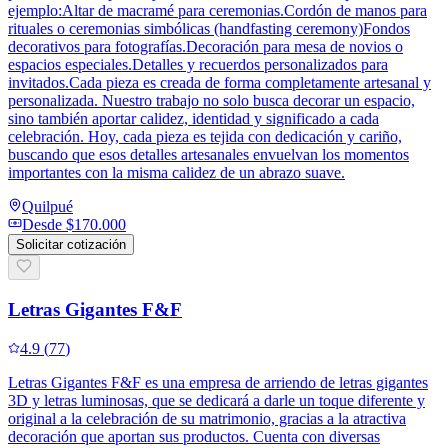
ejemplo:Altar de macramé para ceremonias.Cordón de manos para
rituales o ceremonias simbólicas (handfasting ceremony)Fondos
decorativos para fotografías.Decoración para mesa de novios o
espacios especiales.Detalles y recuerdos personalizados para
invitados.Cada pieza es creada de forma completamente artesanal y
personalizada. Nuestro trabajo no solo busca decorar un espacio,
sino también aportar calidez, identidad y significado a cada
celebración. Hoy, cada pieza es tejida con dedicación y cariño,
buscando que esos detalles artesanales envuelvan los momentos
importantes con la misma calidez de un abrazo suave.
Quilpué
Desde
$170.000
Solicitar cotización
Letras Gigantes F&F
4.9
(
77
)
Letras Gigantes F&F es una empresa de arriendo de letras gigantes
3D y letras luminosas, que se dedicará a darle un toque diferente y
original a la celebración de su matrimonio, gracias a la atractiva
decoración que aportan sus productos. Cuenta con diversas