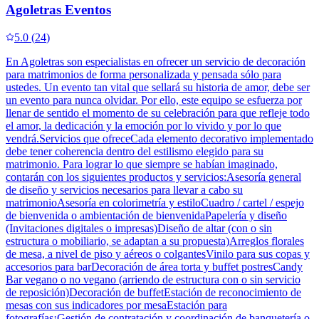
Agoletras Eventos
5.0
(
24
)
En Agoletras son especialistas en ofrecer un servicio de decoración
para matrimonios de forma personalizada y pensada sólo para
ustedes. Un evento tan vital que sellará su historia de amor, debe ser
un evento para nunca olvidar. Por ello, este equipo se esfuerza por
llenar de sentido el momento de su celebración para que refleje todo
el amor, la dedicación y la emoción por lo vivido y por lo que
vendrá.Servicios que ofreceCada elemento decorativo implementado
debe tener coherencia dentro del estilismo elegido para su
matrimonio. Para lograr lo que siempre se habían imaginado,
contarán con los siguientes productos y servicios:Asesoría general
de diseño y servicios necesarios para llevar a cabo su
matrimonioAsesoría en colorimetría y estiloCuadro / cartel / espejo
de bienvenida o ambientación de bienvenidaPapelería y diseño
(Invitaciones digitales o impresas)Diseño de altar (con o sin
estructura o mobiliario, se adaptan a su propuesta)Arreglos florales
de mesa, a nivel de piso y aéreos o colgantesVinilo para sus copas y
accesorios para barDecoración de área torta y buffet postresCandy
Bar vegano o no vegano (arriendo de estructura con o sin servicio
de reposición)Decoración de buffetEstación de reconocimiento de
mesas con sus indicadores por mesaEstación para
fotografías¡Gestión de contratación y coordinación de banquetería o