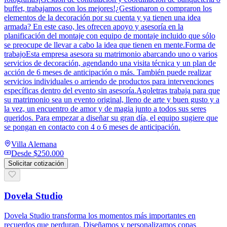
buffet, trabajamos con los mejores!¿Gestionaron o compraron los
elementos de la decoración por su cuenta y ya tienen una idea
armada? En este caso, les ofrecen apoyo y asesoría en la
planificación del montaje con equipo de montaje incluido que sólo
se preocupe de llevar a cabo la idea que tienen en mente.Forma de
trabajoEsta empresa asesora su matrimonio abarcando uno o varios
servicios de decoración, agendando una visita técnica y un plan de
acción de 6 meses de anticipación o más. También puede realizar
servicios individuales o arriendo de productos para intervenciones
específicas dentro del evento sin asesoría.Agoletras trabaja para que
su matrimonio sea un evento original, lleno de arte y buen gusto y a
la vez, un encuentro de amor y de magia junto a todos sus seres
queridos. Para empezar a diseñar su gran día, el equipo sugiere que
se pongan en contacto con 4 o 6 meses de anticipación.
Villa Alemana
Desde
$250.000
Solicitar cotización
Dovela Studio
Dovela Studio transforma los momentos más importantes en
recuerdos que perduran. Diseñamos y personalizamos copas