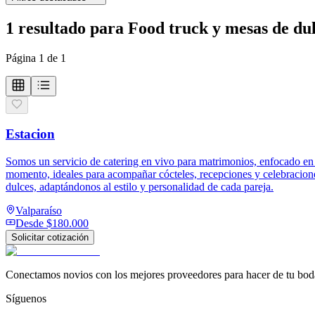
1
resultado
para
Food truck y mesas de du
Página
1
de
1
Estacion
Somos un servicio de catering en vivo para matrimonios, enfocado en 
momento, ideales para acompañar cócteles, recepciones y celebracione
dulces, adaptándonos al estilo y personalidad de cada pareja.
Valparaíso
Desde
$180.000
Solicitar cotización
Conectamos novios con los mejores proveedores para hacer de tu boda
Síguenos