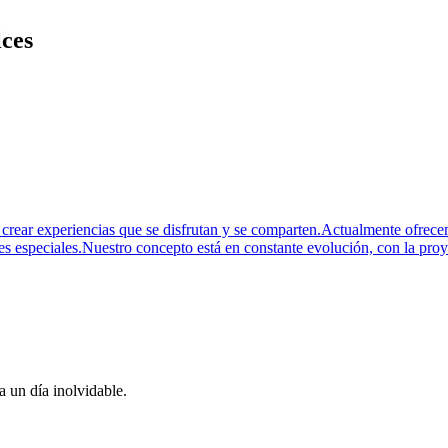
lces
crear experiencias que se disfrutan y se comparten.Actualmente ofrecem
s especiales.Nuestro concepto está en constante evolución, con la pro
 un día inolvidable.