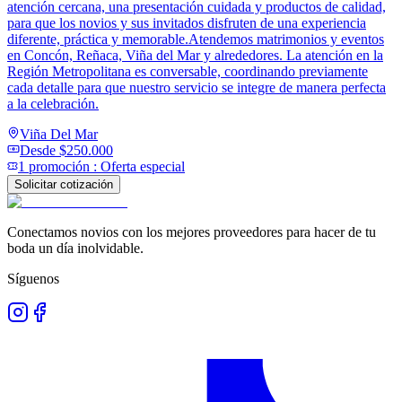
atención cercana, una presentación cuidada y productos de calidad,
para que los novios y sus invitados disfruten de una experiencia
diferente, práctica y memorable.Atendemos matrimonios y eventos
en Concón, Reñaca, Viña del Mar y alrededores. La atención en la
Región Metropolitana es conversable, coordinando previamente
cada detalle para que nuestro servicio se integre de manera perfecta
a la celebración.
Viña Del Mar
Desde
$250.000
1
promoción
:
Oferta especial
Solicitar cotización
Conectamos novios con los mejores proveedores para hacer de tu
boda un día inolvidable.
Síguenos