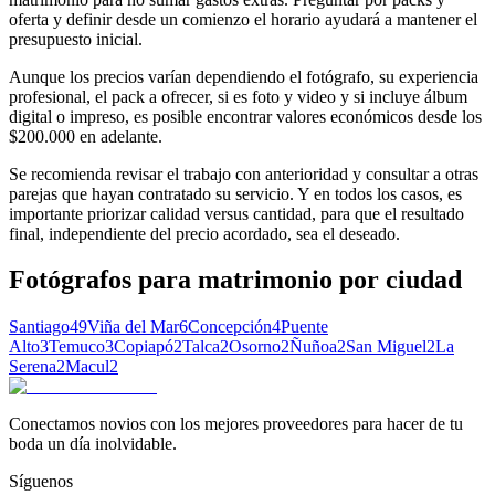
oferta y definir desde un comienzo el horario ayudará a mantener el
presupuesto inicial.
Aunque los precios varían dependiendo el fotógrafo, su experiencia
profesional, el pack a ofrecer, si es foto y video y si incluye álbum
digital o impreso, es posible encontrar valores económicos desde los
$200.000 en adelante.
Se recomienda revisar el trabajo con anterioridad y consultar a otras
parejas que hayan contratado su servicio. Y en todos los casos, es
importante priorizar calidad versus cantidad, para que el resultado
final, independiente del precio acordado, sea el deseado.
Fotógrafos para matrimonio
por ciudad
Santiago
49
Viña del Mar
6
Concepción
4
Puente
Alto
3
Temuco
3
Copiapó
2
Talca
2
Osorno
2
Ñuñoa
2
San Miguel
2
La
Serena
2
Macul
2
Conectamos novios con los mejores proveedores para hacer de tu
boda un día inolvidable.
Síguenos