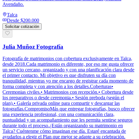
Avendaño.
Talca
Desde
$200.000
Solicitar cotización
Julia Muñoz Fotografía
Fotografía de matrimonios con cobertura exclusivamente en Talca,
desde 2018.Cada matrimonio es diferente, por eso me gusta ofrecer
un servicio cercano, organizado y con una planificación clara desde
el primer contacto. Mi objetivo es que disfruten su día con
tranquilidad, mientras yo me encargo de registrar cada momento de
forma completa y con atención a los detalles.Coberturas•
Ceremonias civiles.• Matrimonios con recepción.• Cobertura desde
los preparativos o desde ceremonia.• Sesión preboda (según el
plan).• Galería privada online para compartir y descargar las
fotografías.CompromisoMás que entregar fotografías, busco ofrecer
una experiencia profesional, con una comunicación clara,
puntualidad y un acompañamiento que les permita sentirse seguros
durante todo el proceso.¿Están organizando su matrimonio en
Talca? Cuéntenme cómo imaginan ese día. Estaré encantada de
ayudarlos a elegir el Plan que mejor se adapte a su celebración.