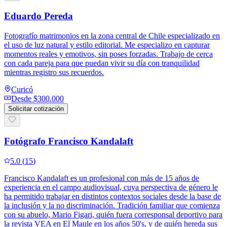
Eduardo Pereda
Fotografío matrimonios en la zona central de Chile especializado en
el uso de luz natural y estilo editorial. Me especializo en capturar
momentos reales y emotivos, sin poses forzadas. Trabajo de cerca
con cada pareja para que puedan vivir su día con tranquilidad
mientras registro sus recuerdos.
Curicó
Desde
$300.000
Solicitar cotización
Fotógrafo Francisco Kandalaft
5.0
(
15
)
Francisco Kandalaft es un profesional con más de 15 años de
experiencia en el campo audiovisual, cuya perspectiva de género le
ha permitido trabajar en distintos contextos sociales desde la base de
la inclusión y la no discriminación. Tradición familiar que comienza
con su abuelo, Mario Figari, quién fuera corresponsal deportivo para
la revista VEA en El Maule en los años 50's, y de quién hereda sus