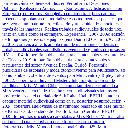
primeras cámaras, tiene estudios en Periodismo, Relaciones
Públicas, Realización Audiovisual, Expresiones Artísticas mención
Fotografía, entre otros. Su objetivo con todo trabajo es capturar
imágenes espontáneas e inmortalizar esos momentos especiales que
se viven en un matrimonio, reflejando y transmitiendo emociones a
través de las imágenes. Realiza trabajos audiovisuales de todo tipo,
tanto en Chile como el extranjero. Experiencia - 2007-2009: edición
de fotografías y diseño de páginas para Diario El Centro S.A.- 2010
a 2013: comienza a realizar cobertura de matrimonios, además de
trabajos audiovisuales para distintos eventos de grandes empresas en
RM. - 2014: fotografía publicitaria para distintos pubs y restaurantes
de Talca. - 2019: fotografía publicitaria para distintos pubs y
restaurantes del sector Avenida España, Curicó. Fotografía
publicitaria de escolares y moda otoño/invierno para Multicentro, así
como también cobertura de eventos para Multicentro y Ripley Talca.
- 2022: cobertura audiovisual Mister Chile; fotógrafo oficial de
candidata a Miss Mundo Chile, así como también de candidata a
Miss Venezuela en Chile. Colabora con audiovisuales latinos en
producciones en el condado de Salt Lake, Utah, EEUU, tanto en
capturar material audiovisual como en su posterior postproducción. -
2024: cobertura audiovisual de matrimonio realizado en base militar
de Parris Island, condado de Beaufort, South Carolina, EEUU. -
2025: fotografías oficiales a candidatas a Miss Belleza Marina Talca,
certamen al cual es invitado posteriormente como Jurado.
Fotografías a Miss Mundo Internacional Chile 2025, Martina