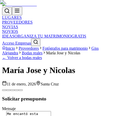
LUGARES
PROVEEDORES
NOVIAS
NOVIOS
IDEAS
ORGANIZA TU MATRIMONIO
GRATIS
Acceso Empresas
Inicio
Proveedores
Fotógrafos para matrimonio
Giss
Alejandra
Bodas reales
María Jose y Nicolas
← Volver a bodas reales
María Jose y Nicolas
11 de enero, 2026
Santa Cruz
Solicitar presupuesto
Mensaje