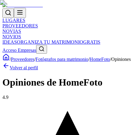
LUGARES
PROVEEDORES
NOVIAS
NOVIOS
IDEAS
ORGANIZA TU MATRIMONIO
GRATIS
Acceso Empresas
/
Proveedores
/
Fotógrafos para matrimonio
/
HomeFoto
/
Opiniones
Volver al perfil
Opiniones de
HomeFoto
4.9