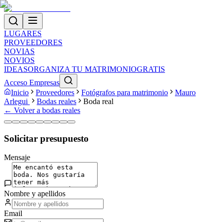
LUGARES
PROVEEDORES
NOVIAS
NOVIOS
IDEAS
ORGANIZA TU MATRIMONIO
GRATIS
Acceso Empresas
Inicio
Proveedores
Fotógrafos para matrimonio
Mauro
Arlegui
Bodas reales
Boda real
← Volver a bodas reales
Solicitar presupuesto
Mensaje
Nombre y apellidos
Email