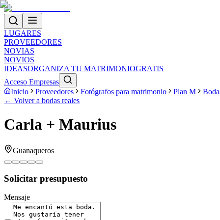
LUGARES
PROVEEDORES
NOVIAS
NOVIOS
IDEAS
ORGANIZA TU MATRIMONIO
GRATIS
Acceso Empresas
Inicio
Proveedores
Fotógrafos para matrimonio
Plan M
Bodas
← Volver a bodas reales
Carla + Maurius
Guanaqueros
Solicitar presupuesto
Mensaje