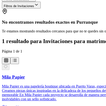
Filtros de Invitaciones
No encontramos resultados exactos en
Purranque
Te estamos mostrando resultados cercanos para que no te quedes sin 
1
resultado
para
Invitaciones para matrim
Página
1
de
1
Mila Papier
Mila Papier es una papelería boutique ubicada en Puerto Varas, especi
Creamos piezas únicas inspiradas en la delicadeza de los pequeños det
memorable En Mila Papier cada proyecto se desarrolla de manera perso
inolvidables con un sello sofisticado.