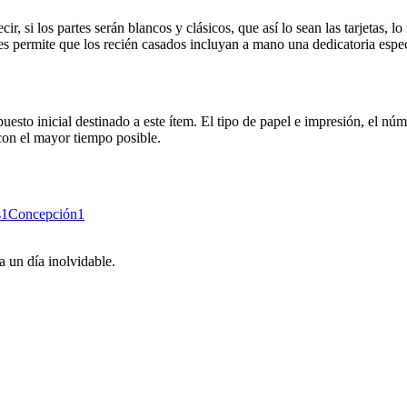
r, si los partes serán blancos y clásicos, que así lo sean las tarjetas, l
ues permite que los recién casados incluyan a mano una dedicatoria espec
uesto inicial destinado a este ítem. El tipo de papel e impresión, el núm
 con el mayor tiempo posible.
s
1
Concepción
1
 un día inolvidable.