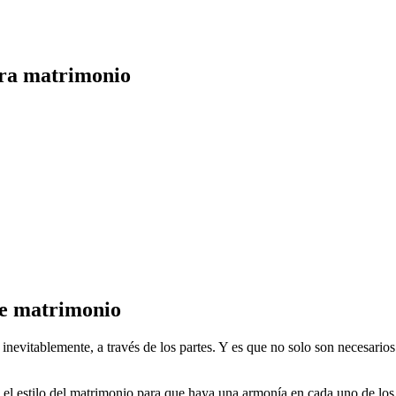
ara matrimonio
de matrimonio
nevitablemente, a través de los partes. Y es que no solo son necesarios 
 el estilo del matrimonio para que haya una armonía en cada uno de los