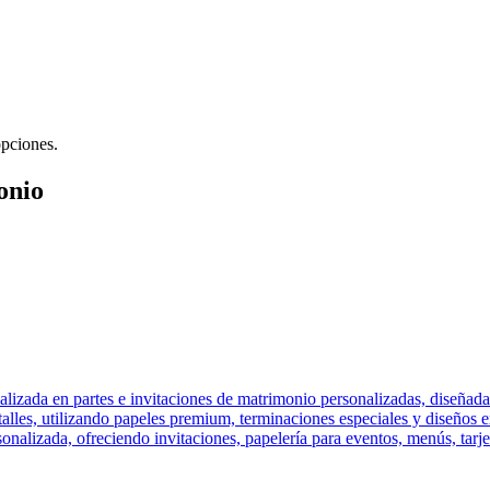
opciones.
onio
alizada en partes e invitaciones de matrimonio personalizadas, diseñada
alles, utilizando papeles premium, terminaciones especiales y diseños 
nalizada, ofreciendo invitaciones, papelería para eventos, menús, tar