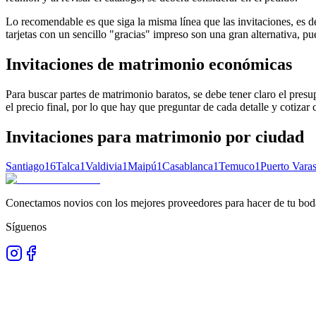
Lo recomendable es que siga la misma línea que las invitaciones, es deci
tarjetas con un sencillo "gracias" impreso son una gran alternativa, p
Invitaciones de matrimonio económicas
Para buscar partes de matrimonio baratos, se debe tener claro el presup
el precio final, por lo que hay que preguntar de cada detalle y cotizar
Invitaciones para matrimonio
por ciudad
Santiago
16
Talca
1
Valdivia
1
Maipú
1
Casablanca
1
Temuco
1
Puerto Vara
Conectamos novios con los mejores proveedores para hacer de tu boda
Síguenos