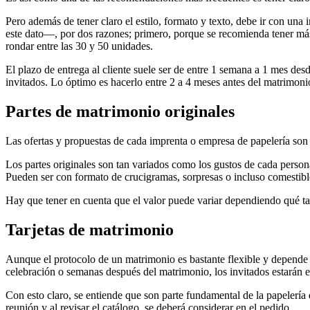
Pero además de tener claro el estilo, formato y texto, debe ir con un
este dato—, por dos razones; primero, porque se recomienda tener más
rondar entre las 30 y 50 unidades.
El plazo de entrega al cliente suele ser de entre 1 semana a 1 mes de
invitados. Lo óptimo es hacerlo entre 2 a 4 meses antes del matrimoni
Partes de matrimonio originales
Las ofertas y propuestas de cada imprenta o empresa de papelería son e
Los partes originales son tan variados como los gustos de cada persona
Pueden ser con formato de crucigramas, sorpresas o incluso comestibles
Hay que tener en cuenta que el valor puede variar dependiendo qué tan 
Tarjetas de matrimonio
Aunque el protocolo de un matrimonio es bastante flexible y depende de
celebración o semanas después del matrimonio, los invitados estarán 
Con esto claro, se entiende que son parte fundamental de la papelería
reunión y al revisar el catálogo, se deberá considerar en el pedido.