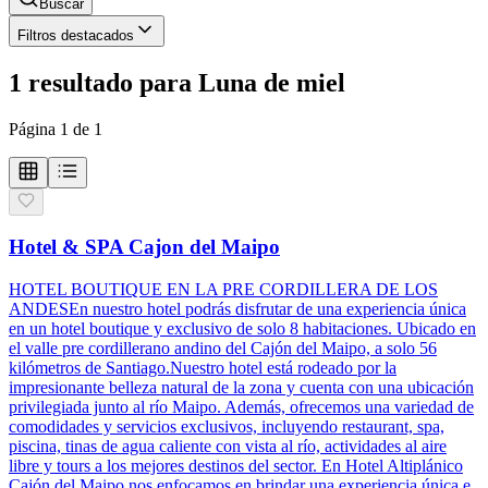
Buscar
Filtros destacados
1
resultado
para
Luna de miel
Página
1
de
1
Hotel & SPA Cajon del Maipo
HOTEL BOUTIQUE EN LA PRE CORDILLERA DE LOS
ANDESEn nuestro hotel podrás disfrutar de una experiencia única
en un hotel boutique y exclusivo de solo 8 habitaciones. Ubicado en
el valle pre cordillerano andino del Cajón del Maipo, a solo 56
kilómetros de Santiago.Nuestro hotel está rodeado por la
impresionante belleza natural de la zona y cuenta con una ubicación
privilegiada junto al río Maipo. Además, ofrecemos una variedad de
comodidades y servicios exclusivos, incluyendo restaurant, spa,
piscina, tinas de agua caliente con vista al río, actividades al aire
libre y tours a los mejores destinos del sector. En Hotel Altiplánico
Cajón del Maipo nos enfocamos en brindar una experiencia única e