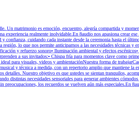
lle. Un matrimonio es emoción, encuentro, alegría compartida y momen
 en una experiencia realmente inolvidable.En 8audio nos apasiona crear
ad y confianza, cuidando cada instante desde la ceremonia hasta el últ
a región, lo que nos permite anticiparnos a las necesidades técnicas y 
lificación y refuerzo sonoro• Iluminación ambiental y efectos escénico
enden a sus invitados:• Chispa fría para momentos clave como primer ba
ideal para visuales, videos y ambientaciónNuestra forma de trabajarCad
 musical y técnica a medida, con un repertorio amplio que mantiene la e
s detalles. Nuestro objetivo es que ustedes se sientan tranquilos, acom
ando distintas necesidades sensoriales para generar ambientes cómodos 
 sin preocupaciones, los recuerdos se vuelven aún más especiales.En 8a