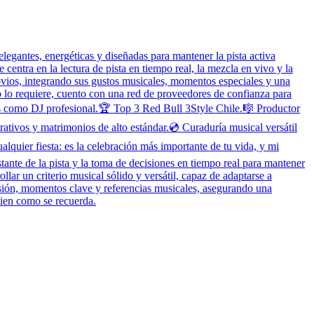
egantes, energéticas y diseñadas para mantener la pista activa
entra en la lectura de pista en tiempo real, la mezcla en vivo y la
vios, integrando sus gustos musicales, momentos especiales y una
to lo requiere, cuento con una red de proveedores de confianza para
os como DJ profesional.🏆 Top 3 Red Bull 3Style Chile.🎼 Productor
ativos y matrimonios de alto estándar.💿 Curaduría musical versátil
lquier fiesta: es la celebración más importante de tu vida, y mi
stante de la pista y la toma de decisiones en tiempo real para mantener
lar un criterio musical sólido y versátil, capaz de adaptarse a
visión, momentos clave y referencias musicales, asegurando una
 bien como se recuerda.