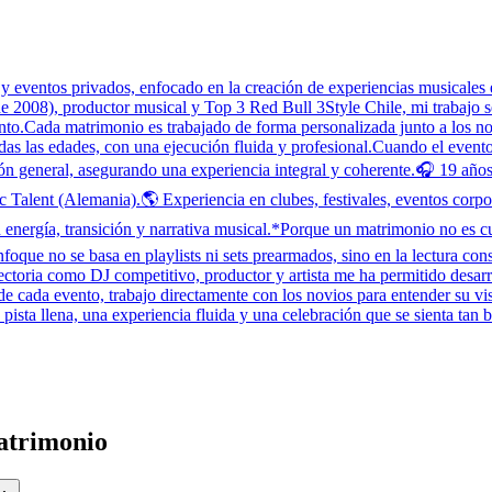
eventos privados, enfocado en la creación de experiencias musicales el
2008), productor musical y Top 3 Red Bull 3Style Chile, mi trabajo se c
nto.Cada matrimonio es trabajado de forma personalizada junto a los no
todas las edades, con una ejecución fluida y profesional.Cuando el even
ión general, asegurando una experiencia integral y coherente.🎧 19 añ
Talent (Alemania).🌎 Experiencia en clubes, festivales, eventos corpor
energía, transición y narrativa musical.*Porque un matrimonio no es cua
foque no se basa en playlists ni sets prearmados, sino en la lectura con
ctoria como DJ competitivo, productor y artista me ha permitido desarrol
s de cada evento, trabajo directamente con los novios para entender su 
 pista llena, una experiencia fluida y una celebración que se sienta tan
atrimonio