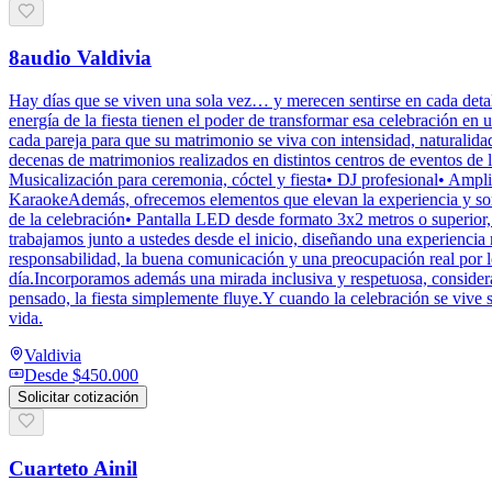
8audio Valdivia
Hay días que se viven una sola vez… y merecen sentirse en cada deta
energía de la fiesta tienen el poder de transformar esa celebración
cada pareja para que su matrimonio se viva con intensidad, naturalid
decenas de matrimonios realizados en distintos centros de eventos de l
Musicalización para ceremonia, cóctel y fiesta• DJ profesional• Amp
KaraokeAdemás, ofrecemos elementos que elevan la experiencia y sorpr
de la celebración• Pantalla LED desde formato 3x2 metros o superior, 
trabajamos junto a ustedes desde el inicio, diseñando una experiencia
responsabilidad, la buena comunicación y una preocupación real por lo
día.Incorporamos además una mirada inclusiva y respetuosa, consider
pensado, la fiesta simplemente fluye.Y cuando la celebración se vive
vida.
Valdivia
Desde
$450.000
Solicitar cotización
Cuarteto Ainil