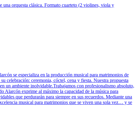
 una orquesta clásica. Formato cuarteto (2 violines, viola y
larcón se especializa en la producción musical para matrimonios de
u celebración: ceremonia, cóctel, cena y fiesta. Nuestra propuesta
o en un ambiente inolvidable.Trabajamos con profesionalismo absoluto,
rdo Alarcón exprime al máximo la capacidad de la música para
vidables que perdurarán para siempre en sus recuerdos. Mediante una
 excelencia musical para matrimonios que se viven una sola vez… y se