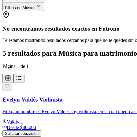
Filtros de Música
No encontramos resultados exactos en
Futrono
Te estamos mostrando resultados cercanos para que no te quedes sin 
5
resultados
para
Música para matrimonio
Página
1
de
1
Evelyn Valdés Violinista
Hola, mi nombre es Evelyn Valdés soy violinista, en la cual puedo ac
Valdivia
Desde
$40.000
Solicitar cotización