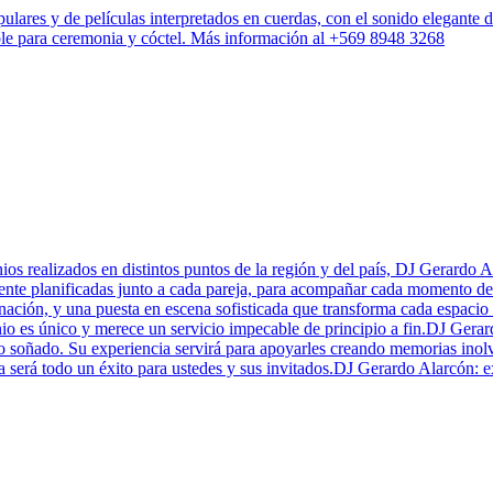
ares y de películas interpretados en cuerdas, con el sonido elegante de
able para ceremonia y cóctel. Más información al +569 8948 3268
os realizados en distintos puntos de la región y del país, DJ Gerardo A
nte planificadas junto a cada pareja, para acompañar cada momento de s
minación, y una puesta en escena sofisticada que transforma cada espaci
io es único y merece un servicio impecable de principio a fin.DJ Gera
o soñado. Su experiencia servirá para apoyarles creando memorias inol
ta será todo un éxito para ustedes y sus invitados.DJ Gerardo Alarcón: