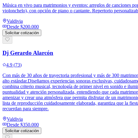
Música en vivo para matrimonios y eventos: arreglos de canciones popul
violonchelo), con opción de piano o cantante. Repertorio personaliz
Valdivia
Desde
$200.000
Solicitar cotización
Dj Gerardo Alarcón
4.9
(
73
)
Con más de 30 años de trayectoria profesional y más de 300 matrimoni
alto estándar.Diseñamos experiencias sonoras exclusivas, cuidadosame
combina criterio musical, tecnología de primer nivel en sonido e ilu
puntualidad y atención personalizada, entendiendo que cada matrimon
amenizar y crear una atmósfera que permita disfrutar de un matrimoni
lista de reproducción cuidadosamente elaborada, garantiza que la fies
recuerdan para siempre.
Valdivia
Desde
$350.000
Solicitar cotización