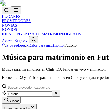
LUGARES
PROVEEDORES
NOVIAS
NOVIOS
IDEAS
ORGANIZA TU MATRIMONIO
GRATIS
Acceso Empresas
/
Proveedores
/
Música para matrimonio
/
Futrono
Música para matrimonio en Fu
Música para matrimonios en Chile: DJ, bandas en vivo y animación
Encuentra DJ y músicos para matrimonio en Chile y compara repertorios,
Buscar
Filtros destacados