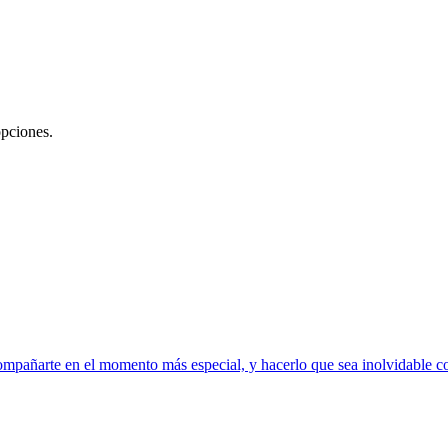
opciones.
ompañarte en el momento más especial, y hacerlo que sea inolvidable con