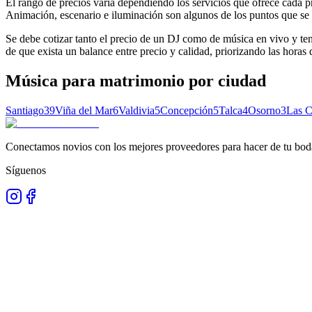
El rango de precios varía dependiendo los servicios que ofrece cada p
Animación, escenario e iluminación son algunos de los puntos que se i
Se debe cotizar tanto el precio de un DJ como de música en vivo y ten
de que exista un balance entre precio y calidad, priorizando las horas
Música para matrimonio
por ciudad
Santiago
39
Viña del Mar
6
Valdivia
5
Concepción
5
Talca
4
Osorno
3
Las 
Conectamos novios con los mejores proveedores para hacer de tu boda
Síguenos