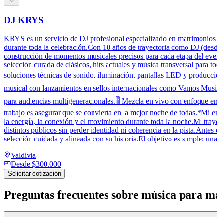
DJ KRYS
KRYS es un servicio de DJ profesional especializado en matrimonios y 
durante toda la celebración.Con 18 años de trayectoria como DJ (desde 
construcción de momentos musicales precisos para cada etapa del eve
selección curada de clásicos, hits actuales y música transversal para 
soluciones técnicas de sonido, iluminación, pantallas LED y producc
musical con lanzamientos en sellos internacionales como Vamos Music 
para audiencias multigeneracionales.🎚️ Mezcla en vivo con enfoque en 
trabajo es asegurar que se convierta en la mejor noche de todas.*Mi en
la energía, la conexión y el movimiento durante toda la noche.Mi traye
distintos públicos sin perder identidad ni coherencia en la pista.Ante
selección cuidada y alineada con su historia.El objetivo es simple: una
Valdivia
Desde
$300.000
Solicitar cotización
Preguntas frecuentes sobre
música para m