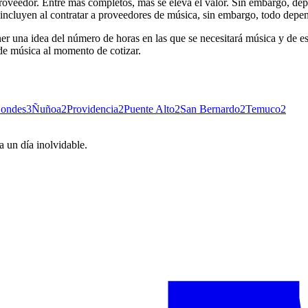
roveedor. Entre más completos, más se eleva el valor. Sin embargo, depe
ncluyen al contratar a proveedores de música, sin embargo, todo depend
er una idea del número de horas en las que se necesitará música y de es
 de música al momento de cotizar.
Condes
3
Ñuñoa
2
Providencia
2
Puente Alto
2
San Bernardo
2
Temuco
2
 un día inolvidable.