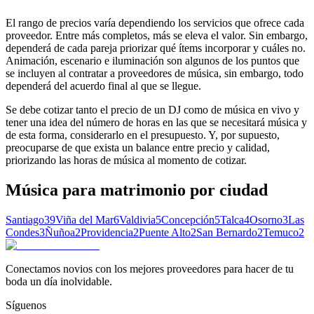
El rango de precios varía dependiendo los servicios que ofrece cada
proveedor. Entre más completos, más se eleva el valor. Sin embargo,
dependerá de cada pareja priorizar qué ítems incorporar y cuáles no.
Animación, escenario e iluminación son algunos de los puntos que
se incluyen al contratar a proveedores de música, sin embargo, todo
dependerá del acuerdo final al que se llegue.
Se debe cotizar tanto el precio de un DJ como de música en vivo y
tener una idea del número de horas en las que se necesitará música y
de esta forma, considerarlo en el presupuesto. Y, por supuesto,
preocuparse de que exista un balance entre precio y calidad,
priorizando las horas de música al momento de cotizar.
Música para matrimonio
por ciudad
Santiago
39
Viña del Mar
6
Valdivia
5
Concepción
5
Talca
4
Osorno
3
Las
Condes
3
Ñuñoa
2
Providencia
2
Puente Alto
2
San Bernardo
2
Temuco
2
Conectamos novios con los mejores proveedores para hacer de tu
boda un día inolvidable.
Síguenos