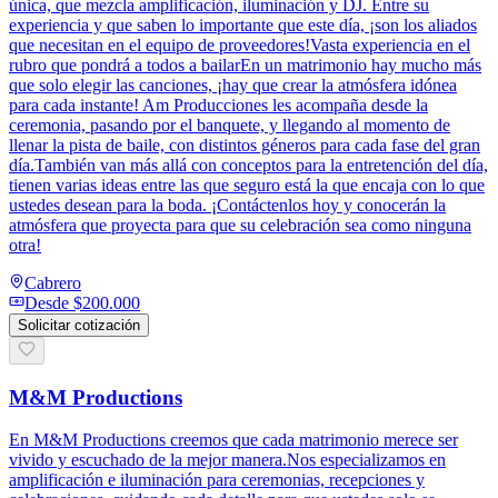
única, que mezcla amplificación, iluminación y DJ. Entre su
experiencia y que saben lo importante que este día, ¡son los aliados
que necesitan en el equipo de proveedores!Vasta experiencia en el
rubro que pondrá a todos a bailarEn un matrimonio hay mucho más
que solo elegir las canciones, ¡hay que crear la atmósfera idónea
para cada instante! Am Producciones les acompaña desde la
ceremonia, pasando por el banquete, y llegando al momento de
llenar la pista de baile, con distintos géneros para cada fase del gran
día.También van más allá con conceptos para la entretención del día,
tienen varias ideas entre las que seguro está la que encaja con lo que
ustedes desean para la boda. ¡Contáctenlos hoy y conocerán la
atmósfera que proyecta para que su celebración sea como ninguna
otra!
Cabrero
Desde
$200.000
Solicitar cotización
M&M Productions
En M&M Productions creemos que cada matrimonio merece ser
vivido y escuchado de la mejor manera.Nos especializamos en
amplificación e iluminación para ceremonias, recepciones y