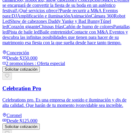
se encargará de convertir la fiesta de su boda en un auténtico
festival!¿Qué servicios ofrece?Puede recurrir a M&A Eventos
para:DJAmplificación e iluminaciónAnimaciónCámara 360Robot
LedShow de cabezones Daddy Yanke y Bad BunnyTúnel
ledCorazón giganteChispas fríasCañón de humo de coloresPantallas
ledPista de baile ledBaile entretenidoContacte con M&A Eventos y
descubra las infinitas posibilidades que tienen para hacer de su
matrimonio esa fiesta con la que sueña desde hace tanto tiempo.
Concepción
Desde
$350.000
2
promoción
es
:
Oferta especial
Solicitar cotización
Celebration Pro
Celebrations pro. Es una empresa de sonido e iluminación y djs de
alta calidad. Que harán de tu momento ivonvidable sea increíble.
Coronel
Desde
$125.000
Solicitar cotización