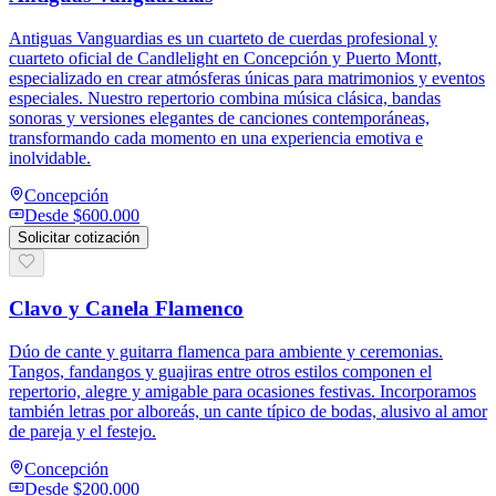
Antiguas Vanguardias es un cuarteto de cuerdas profesional y
cuarteto oficial de Candlelight en Concepción y Puerto Montt,
especializado en crear atmósferas únicas para matrimonios y eventos
especiales. Nuestro repertorio combina música clásica, bandas
sonoras y versiones elegantes de canciones contemporáneas,
transformando cada momento en una experiencia emotiva e
inolvidable.
Concepción
Desde
$600.000
Solicitar cotización
Clavo y Canela Flamenco
Dúo de cante y guitarra flamenca para ambiente y ceremonias.
Tangos, fandangos y guajiras entre otros estilos componen el
repertorio, alegre y amigable para ocasiones festivas. Incorporamos
también letras por alboreás, un cante típico de bodas, alusivo al amor
de pareja y el festejo.
Concepción
Desde
$200.000