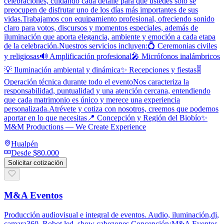
celebraciones, cuidando cada detalle para que ustedes solo se
preocupen de disfrutar uno de los días más importantes de sus
vidas.Trabajamos con equipamiento profesional, ofreciendo sonido
claro para votos, discursos y momentos especiales, además de
iluminación que aporta elegancia, ambiente y emoción a cada etapa
de la celebración.Nuestros servicios incluyen:💍 Ceremonias civiles
y religiosas🔊 Amplificación profesional🎤 Micrófonos inalámbricos
💡 Iluminación ambiental y dinámica✨ Recepciones y fiestas🎚️
Operación técnica durante todo el eventoNos caracteriza la
responsabilidad, puntualidad y una atención cercana, entendiendo
que cada matrimonio es único y merece una experiencia
personalizada.Atrévete y cotiza con nosotros, creemos que podemos
aportar en lo que necesitas📍 Concepción y Región del Biobío✨
M&M Productions — We Create Experience
Hualpén
Desde
$80.000
Solicitar cotización
M&A Eventos
Producción audiovisual e integral de eventos. Audio, iluminación,dj,
camara360, Robot led, show cabezones Concepción¡M&A Eventos