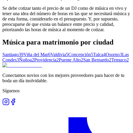
Se debe cotizar tanto el precio de un DJ como de música en vivo y
tener una idea del número de horas en las que se necesitará música y
de esta forma, considerarlo en el presupuesto. Y, por supuesto,
preocuparse de que exista un balance entre precio y calidad,
priorizando las horas de música al momento de cotizar.
Música para matrimonio
por ciudad
Santiago
39
Viña del Mar
6
Valdivia
5
Concepción
5
Talca
4
Osorno
3
Las
Condes
3
Ñuñoa
2
Providencia
2
Puente Alto
2
San Bernardo
2
Temuco
2
Conectamos novios con los mejores proveedores para hacer de tu
boda un día inolvidable.
Síguenos