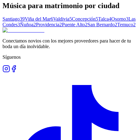
Música para matrimonio
por ciudad
Santiago
39
Viña del Mar
6
Valdivia
5
Concepción
5
Talca
4
Osorno
3
Las
Condes
3
Ñuñoa
2
Providencia
2
Puente Alto
2
San Bernardo
2
Temuco
2
Conectamos novios con los mejores proveedores para hacer de tu
boda un día inolvidable.
Síguenos