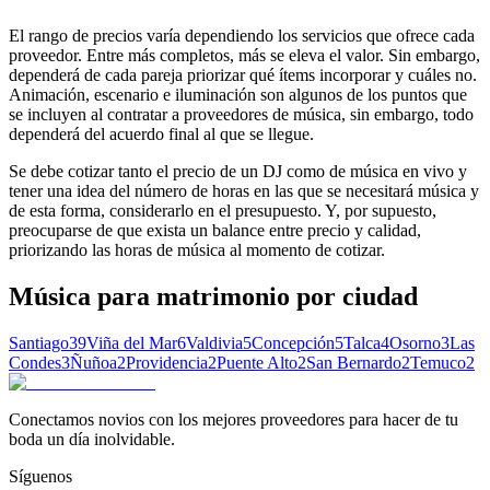
El rango de precios varía dependiendo los servicios que ofrece cada
proveedor. Entre más completos, más se eleva el valor. Sin embargo,
dependerá de cada pareja priorizar qué ítems incorporar y cuáles no.
Animación, escenario e iluminación son algunos de los puntos que
se incluyen al contratar a proveedores de música, sin embargo, todo
dependerá del acuerdo final al que se llegue.
Se debe cotizar tanto el precio de un DJ como de música en vivo y
tener una idea del número de horas en las que se necesitará música y
de esta forma, considerarlo en el presupuesto. Y, por supuesto,
preocuparse de que exista un balance entre precio y calidad,
priorizando las horas de música al momento de cotizar.
Música para matrimonio
por ciudad
Santiago
39
Viña del Mar
6
Valdivia
5
Concepción
5
Talca
4
Osorno
3
Las
Condes
3
Ñuñoa
2
Providencia
2
Puente Alto
2
San Bernardo
2
Temuco
2
Conectamos novios con los mejores proveedores para hacer de tu
boda un día inolvidable.
Síguenos