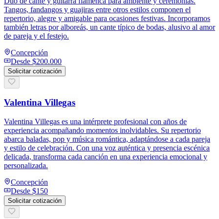
Dúo de cante y guitarra flamenca para ambiente y ceremonias.
Tangos, fandangos y guajiras entre otros estilos componen el
repertorio, alegre y amigable para ocasiones festivas. Incorporamos
también letras por alboreás, un cante típico de bodas, alusivo al amor
de pareja y el festejo.
Concepción
Desde
$200.000
Solicitar cotización
Valentina Villegas
Valentina Villegas es una intérprete profesional con años de
experiencia acompañando momentos inolvidables. Su repertorio
abarca baladas, pop y música romántica, adaptándose a cada pareja
y estilo de celebración. Con una voz auténtica y presencia escénica
delicada, transforma cada canción en una experiencia emocional y
personalizada.
Concepción
Desde
$150
Solicitar cotización