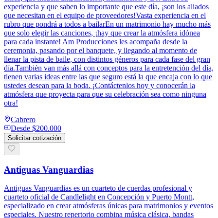
experiencia y que saben lo importante que este día, ¡son los aliados
que necesitan en el equipo de proveedores!Vasta experiencia en el
rubro que pondrá a todos a bailarEn un matrimonio hay mucho más
que solo elegir las canciones, ¡hay que crear la atmósfera idónea
para cada instante! Am Producciones les acompaña desde la
ceremonia, pasando por el banquete, y llegando al momento de
llenar la pista de baile, con distintos géneros para cada fase del gran
día.También van más allá con conceptos para la entretención del día,
tienen varias ideas entre las que seguro está la que encaja con lo que
ustedes desean para la boda. ¡Contáctenlos hoy y conocerán la
atmósfera que proyecta para que su celebración sea como ninguna
otra!
Cabrero
Desde
$200.000
Solicitar cotización
Antiguas Vanguardias
Antiguas Vanguardias es un cuarteto de cuerdas profesional y
cuarteto oficial de Candlelight en Concepción y Puerto Montt,
especializado en crear atmósferas únicas para matrimonios y eventos
especiales. Nuestro repertorio combina música clásica, bandas