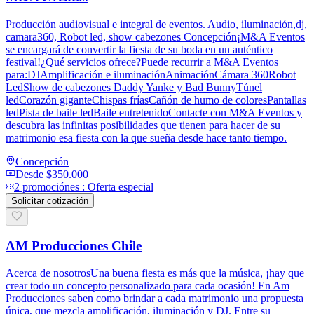
Producción audiovisual e integral de eventos. Audio, iluminación,dj,
camara360, Robot led, show cabezones Concepción¡M&A Eventos
se encargará de convertir la fiesta de su boda en un auténtico
festival!¿Qué servicios ofrece?Puede recurrir a M&A Eventos
para:DJAmplificación e iluminaciónAnimaciónCámara 360Robot
LedShow de cabezones Daddy Yanke y Bad BunnyTúnel
ledCorazón giganteChispas fríasCañón de humo de coloresPantallas
ledPista de baile ledBaile entretenidoContacte con M&A Eventos y
descubra las infinitas posibilidades que tienen para hacer de su
matrimonio esa fiesta con la que sueña desde hace tanto tiempo.
Concepción
Desde
$350.000
2
promoción
es
:
Oferta especial
Solicitar cotización
AM Producciones Chile
Acerca de nosotrosUna buena fiesta es más que la música, ¡hay que
crear todo un concepto personalizado para cada ocasión! En Am
Producciones saben como brindar a cada matrimonio una propuesta
única, que mezcla amplificación, iluminación y DJ. Entre su