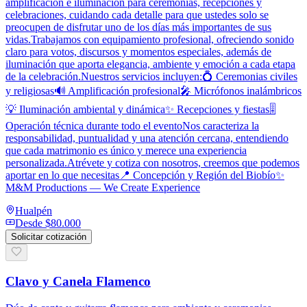
amplificación e iluminación para ceremonias, recepciones y
celebraciones, cuidando cada detalle para que ustedes solo se
preocupen de disfrutar uno de los días más importantes de sus
vidas.Trabajamos con equipamiento profesional, ofreciendo sonido
claro para votos, discursos y momentos especiales, además de
iluminación que aporta elegancia, ambiente y emoción a cada etapa
de la celebración.Nuestros servicios incluyen:💍 Ceremonias civiles
y religiosas🔊 Amplificación profesional🎤 Micrófonos inalámbricos
💡 Iluminación ambiental y dinámica✨ Recepciones y fiestas🎚️
Operación técnica durante todo el eventoNos caracteriza la
responsabilidad, puntualidad y una atención cercana, entendiendo
que cada matrimonio es único y merece una experiencia
personalizada.Atrévete y cotiza con nosotros, creemos que podemos
aportar en lo que necesitas📍 Concepción y Región del Biobío✨
M&M Productions — We Create Experience
Hualpén
Desde
$80.000
Solicitar cotización
Clavo y Canela Flamenco