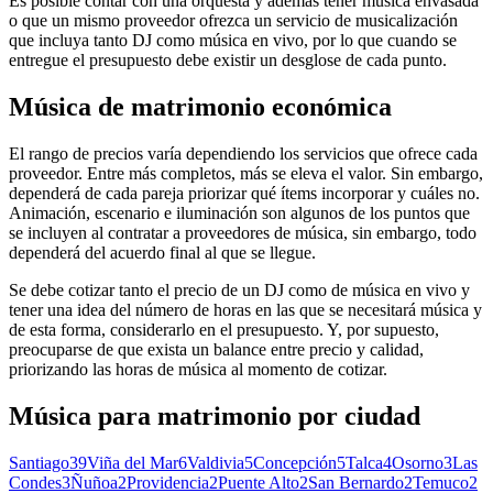
Es posible contar con una orquesta y además tener música envasada
o que un mismo proveedor ofrezca un servicio de musicalización
que incluya tanto DJ como música en vivo, por lo que cuando se
entregue el presupuesto debe existir un desglose de cada punto.
Música de matrimonio económica
El rango de precios varía dependiendo los servicios que ofrece cada
proveedor. Entre más completos, más se eleva el valor. Sin embargo,
dependerá de cada pareja priorizar qué ítems incorporar y cuáles no.
Animación, escenario e iluminación son algunos de los puntos que
se incluyen al contratar a proveedores de música, sin embargo, todo
dependerá del acuerdo final al que se llegue.
Se debe cotizar tanto el precio de un DJ como de música en vivo y
tener una idea del número de horas en las que se necesitará música y
de esta forma, considerarlo en el presupuesto. Y, por supuesto,
preocuparse de que exista un balance entre precio y calidad,
priorizando las horas de música al momento de cotizar.
Música para matrimonio
por ciudad
Santiago
39
Viña del Mar
6
Valdivia
5
Concepción
5
Talca
4
Osorno
3
Las
Condes
3
Ñuñoa
2
Providencia
2
Puente Alto
2
San Bernardo
2
Temuco
2