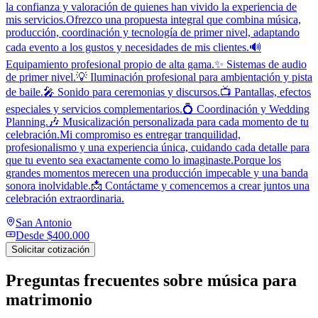
la confianza y valoración de quienes han vivido la experiencia de
mis servicios.Ofrezco una propuesta integral que combina música,
producción, coordinación y tecnología de primer nivel, adaptando
cada evento a los gustos y necesidades de mis clientes.🔊
Equipamiento profesional propio de alta gama.✨ Sistemas de audio
de primer nivel.💡 Iluminación profesional para ambientación y pista
de baile.🎤 Sonido para ceremonias y discursos.📺 Pantallas, efectos
especiales y servicios complementarios.💍 Coordinación y Wedding
Planning.🎶 Musicalización personalizada para cada momento de tu
celebración.Mi compromiso es entregar tranquilidad,
profesionalismo y una experiencia única, cuidando cada detalle para
que tu evento sea exactamente como lo imaginaste.Porque los
grandes momentos merecen una producción impecable y una banda
sonora inolvidable.📩 Contáctame y comencemos a crear juntos una
celebración extraordinaria.
San Antonio
Desde
$400.000
Solicitar cotización
Preguntas frecuentes sobre
música para
matrimonio