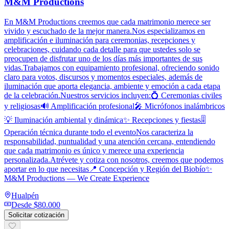
M&M Productions
En M&M Productions creemos que cada matrimonio merece ser
vivido y escuchado de la mejor manera.Nos especializamos en
amplificación e iluminación para ceremonias, recepciones y
celebraciones, cuidando cada detalle para que ustedes solo se
preocupen de disfrutar uno de los días más importantes de sus
vidas.Trabajamos con equipamiento profesional, ofreciendo sonido
claro para votos, discursos y momentos especiales, además de
iluminación que aporta elegancia, ambiente y emoción a cada etapa
de la celebración.Nuestros servicios incluyen:💍 Ceremonias civiles
y religiosas🔊 Amplificación profesional🎤 Micrófonos inalámbricos
💡 Iluminación ambiental y dinámica✨ Recepciones y fiestas🎚️
Operación técnica durante todo el eventoNos caracteriza la
responsabilidad, puntualidad y una atención cercana, entendiendo
que cada matrimonio es único y merece una experiencia
personalizada.Atrévete y cotiza con nosotros, creemos que podemos
aportar en lo que necesitas📍 Concepción y Región del Biobío✨
M&M Productions — We Create Experience
Hualpén
Desde
$80.000
Solicitar cotización