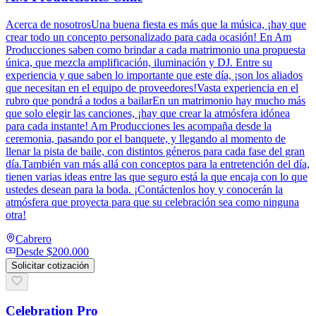
Acerca de nosotrosUna buena fiesta es más que la música, ¡hay que
crear todo un concepto personalizado para cada ocasión! En Am
Producciones saben como brindar a cada matrimonio una propuesta
única, que mezcla amplificación, iluminación y DJ. Entre su
experiencia y que saben lo importante que este día, ¡son los aliados
que necesitan en el equipo de proveedores!Vasta experiencia en el
rubro que pondrá a todos a bailarEn un matrimonio hay mucho más
que solo elegir las canciones, ¡hay que crear la atmósfera idónea
para cada instante! Am Producciones les acompaña desde la
ceremonia, pasando por el banquete, y llegando al momento de
llenar la pista de baile, con distintos géneros para cada fase del gran
día.También van más allá con conceptos para la entretención del día,
tienen varias ideas entre las que seguro está la que encaja con lo que
ustedes desean para la boda. ¡Contáctenlos hoy y conocerán la
atmósfera que proyecta para que su celebración sea como ninguna
otra!
Cabrero
Desde
$200.000
Solicitar cotización
Celebration Pro