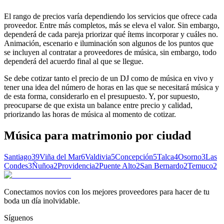
El rango de precios varía dependiendo los servicios que ofrece cada
proveedor. Entre más completos, más se eleva el valor. Sin embargo,
dependerá de cada pareja priorizar qué ítems incorporar y cuáles no.
Animación, escenario e iluminación son algunos de los puntos que
se incluyen al contratar a proveedores de música, sin embargo, todo
dependerá del acuerdo final al que se llegue.
Se debe cotizar tanto el precio de un DJ como de música en vivo y
tener una idea del número de horas en las que se necesitará música y
de esta forma, considerarlo en el presupuesto. Y, por supuesto,
preocuparse de que exista un balance entre precio y calidad,
priorizando las horas de música al momento de cotizar.
Música para matrimonio
por ciudad
Santiago
39
Viña del Mar
6
Valdivia
5
Concepción
5
Talca
4
Osorno
3
Las
Condes
3
Ñuñoa
2
Providencia
2
Puente Alto
2
San Bernardo
2
Temuco
2
Conectamos novios con los mejores proveedores para hacer de tu
boda un día inolvidable.
Síguenos