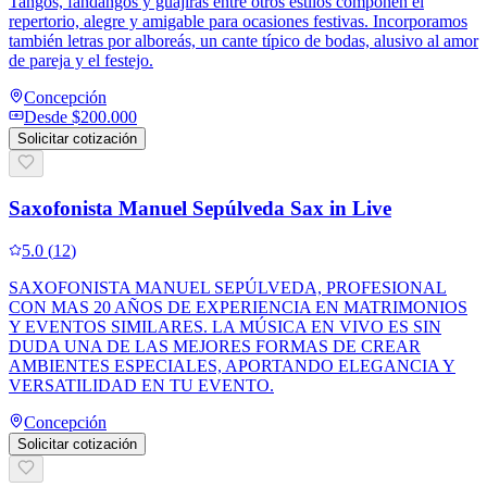
Tangos, fandangos y guajiras entre otros estilos componen el
repertorio, alegre y amigable para ocasiones festivas. Incorporamos
también letras por alboreás, un cante típico de bodas, alusivo al amor
de pareja y el festejo.
Concepción
Desde
$200.000
Solicitar cotización
Saxofonista Manuel Sepúlveda Sax in Live
5.0
(
12
)
SAXOFONISTA MANUEL SEPÚLVEDA, PROFESIONAL
CON MAS 20 AÑOS DE EXPERIENCIA EN MATRIMONIOS
Y EVENTOS SIMILARES. LA MÚSICA EN VIVO ES SIN
DUDA UNA DE LAS MEJORES FORMAS DE CREAR
AMBIENTES ESPECIALES, APORTANDO ELEGANCIA Y
VERSATILIDAD EN TU EVENTO.
Concepción
Solicitar cotización