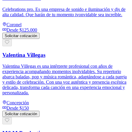
Celebrations pro. Es una empresa de sonido e iluminación y djs de
alta calidad. Que harán de tu momento ivonvidable sea increíble.
Coronel
Desde
$125.000
Solicitar cotización
Valentina Villegas
Valentina Villegas es una intérprete profesional con años de
experiencia acompañando momentos inolvidables. Su repertorio
abarca baladas, pop y música romántica, adaptándose a cada pareja
y estilo de celebración. Con una voz auténtica y presencia escénica
delicada, transforma cada canción en una experiencia emocional y
personalizada.
Concepción
Desde
$150
Solicitar cotización