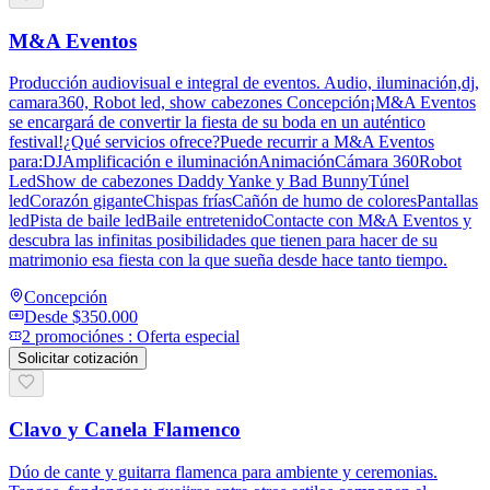
M&A Eventos
Producción audiovisual e integral de eventos. Audio, iluminación,dj,
camara360, Robot led, show cabezones Concepción¡M&A Eventos
se encargará de convertir la fiesta de su boda en un auténtico
festival!¿Qué servicios ofrece?Puede recurrir a M&A Eventos
para:DJAmplificación e iluminaciónAnimaciónCámara 360Robot
LedShow de cabezones Daddy Yanke y Bad BunnyTúnel
ledCorazón giganteChispas fríasCañón de humo de coloresPantallas
ledPista de baile ledBaile entretenidoContacte con M&A Eventos y
descubra las infinitas posibilidades que tienen para hacer de su
matrimonio esa fiesta con la que sueña desde hace tanto tiempo.
Concepción
Desde
$350.000
2
promoción
es
:
Oferta especial
Solicitar cotización
Clavo y Canela Flamenco
Dúo de cante y guitarra flamenca para ambiente y ceremonias.