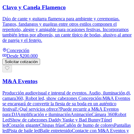
Clavo y Canela Flamenco
Dúo de cante y guitarra flamenca para ambiente y ceremonias.
Tangos, fandangos y guajiras entre otros estilos componen el
repertorio, alegre y amigable para ocasiones festivas. Incorporamos
también letras por alboreás, un cante típico de bodas, alusivo al amor
de pareja y el festejo.
Concepción
Desde
$200.000
Solicitar cotización
M&A Eventos
Producción audiovisual e integral de eventos. Audio, iluminación,dj,
camara360, Robot led, show cabezones Concepción¡M&A Eventos
se encargará de convertir la fiesta de su boda en un auténtico
festival!¿Qué servicios ofrece?Puede recurrir a M&A Eventos
para:DJAmplificación e iluminaciónAnimaciónCámara 360Robot
LedShow de cabezones Daddy Yanke y Bad BunnyTúnel
ledCorazón giganteChispas fríasCañón de humo de coloresPantallas
ledPista de baile ledBaile entretenidoContacte con M&A Eventos y