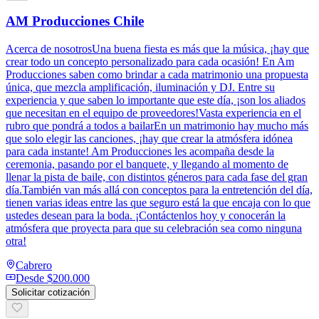
AM Producciones Chile
Acerca de nosotrosUna buena fiesta es más que la música, ¡hay que
crear todo un concepto personalizado para cada ocasión! En Am
Producciones saben como brindar a cada matrimonio una propuesta
única, que mezcla amplificación, iluminación y DJ. Entre su
experiencia y que saben lo importante que este día, ¡son los aliados
que necesitan en el equipo de proveedores!Vasta experiencia en el
rubro que pondrá a todos a bailarEn un matrimonio hay mucho más
que solo elegir las canciones, ¡hay que crear la atmósfera idónea
para cada instante! Am Producciones les acompaña desde la
ceremonia, pasando por el banquete, y llegando al momento de
llenar la pista de baile, con distintos géneros para cada fase del gran
día.También van más allá con conceptos para la entretención del día,
tienen varias ideas entre las que seguro está la que encaja con lo que
ustedes desean para la boda. ¡Contáctenlos hoy y conocerán la
atmósfera que proyecta para que su celebración sea como ninguna
otra!
Cabrero
Desde
$200.000
Solicitar cotización