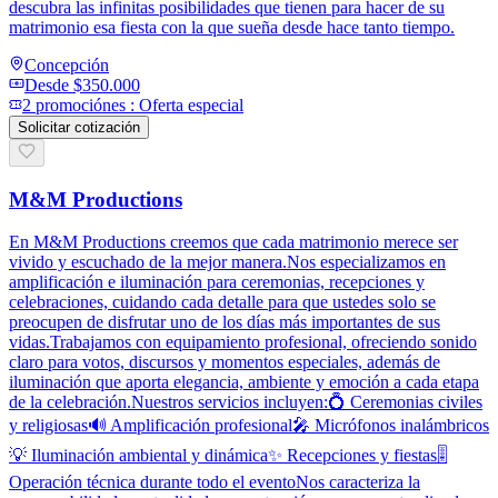
descubra las infinitas posibilidades que tienen para hacer de su
matrimonio esa fiesta con la que sueña desde hace tanto tiempo.
Concepción
Desde
$350.000
2
promoción
es
:
Oferta especial
Solicitar cotización
M&M Productions
En M&M Productions creemos que cada matrimonio merece ser
vivido y escuchado de la mejor manera.Nos especializamos en
amplificación e iluminación para ceremonias, recepciones y
celebraciones, cuidando cada detalle para que ustedes solo se
preocupen de disfrutar uno de los días más importantes de sus
vidas.Trabajamos con equipamiento profesional, ofreciendo sonido
claro para votos, discursos y momentos especiales, además de
iluminación que aporta elegancia, ambiente y emoción a cada etapa
de la celebración.Nuestros servicios incluyen:💍 Ceremonias civiles
y religiosas🔊 Amplificación profesional🎤 Micrófonos inalámbricos
💡 Iluminación ambiental y dinámica✨ Recepciones y fiestas🎚️
Operación técnica durante todo el eventoNos caracteriza la