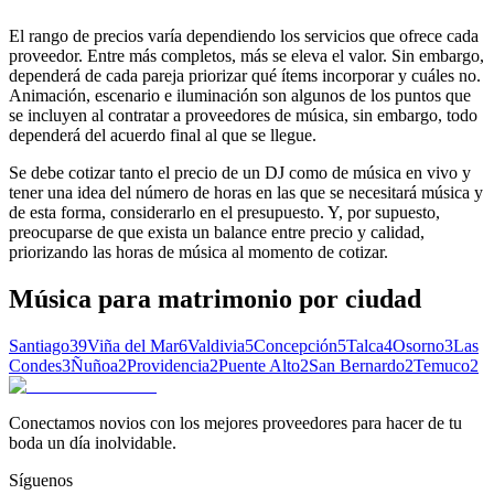
El rango de precios varía dependiendo los servicios que ofrece cada
proveedor. Entre más completos, más se eleva el valor. Sin embargo,
dependerá de cada pareja priorizar qué ítems incorporar y cuáles no.
Animación, escenario e iluminación son algunos de los puntos que
se incluyen al contratar a proveedores de música, sin embargo, todo
dependerá del acuerdo final al que se llegue.
Se debe cotizar tanto el precio de un DJ como de música en vivo y
tener una idea del número de horas en las que se necesitará música y
de esta forma, considerarlo en el presupuesto. Y, por supuesto,
preocuparse de que exista un balance entre precio y calidad,
priorizando las horas de música al momento de cotizar.
Música para matrimonio
por ciudad
Santiago
39
Viña del Mar
6
Valdivia
5
Concepción
5
Talca
4
Osorno
3
Las
Condes
3
Ñuñoa
2
Providencia
2
Puente Alto
2
San Bernardo
2
Temuco
2
Conectamos novios con los mejores proveedores para hacer de tu
boda un día inolvidable.
Síguenos