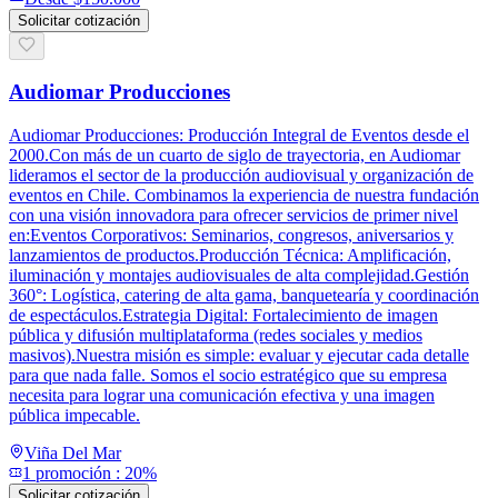
Solicitar cotización
Audiomar Producciones
Audiomar Producciones: Producción Integral de Eventos desde el
2000.Con más de un cuarto de siglo de trayectoria, en Audiomar
lideramos el sector de la producción audiovisual y organización de
eventos en Chile. Combinamos la experiencia de nuestra fundación
con una visión innovadora para ofrecer servicios de primer nivel
en:Eventos Corporativos: Seminarios, congresos, aniversarios y
lanzamientos de productos.Producción Técnica: Amplificación,
iluminación y montajes audiovisuales de alta complejidad.Gestión
360°: Logística, catering de alta gama, banquetearía y coordinación
de espectáculos.Estrategia Digital: Fortalecimiento de imagen
pública y difusión multiplataforma (redes sociales y medios
masivos).Nuestra misión es simple: evaluar y ejecutar cada detalle
para que nada falle. Somos el socio estratégico que su empresa
necesita para lograr una comunicación efectiva y una imagen
pública impecable.
Viña Del Mar
1
promoción
:
20%
Solicitar cotización