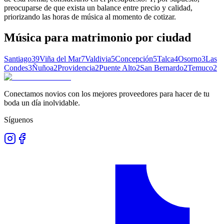
preocuparse de que exista un balance entre precio y calidad,
priorizando las horas de música al momento de cotizar.
Música para matrimonio
por ciudad
Santiago
39
Viña del Mar
7
Valdivia
5
Concepción
5
Talca
4
Osorno
3
Las
Condes
3
Ñuñoa
2
Providencia
2
Puente Alto
2
San Bernardo
2
Temuco
2
Conectamos novios con los mejores proveedores para hacer de tu
boda un día inolvidable.
Síguenos