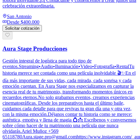
sonora inolvidable.📩 Contáctame y comencemos a crear juntos una
celebración extraordinaria.
San Antonio
Desde
$400.000
Solicitar cotización
Aura Stage Producciones
Gestión integral de logística para todo tipo de
eventos.Streaming•Audio•Iluminación•Video•Fotografía•RentalTu
historia merece ser contada como una película inolvidable 🎬✨En el
día más importante de sus vidas, cada mirada, cada sonrisa y cada
emoción cuentan. En Aura Stage nos especializamos en capturar la
esencia real de tu matrimonio, transformando momentos únicos en
recuerdos eternos.No solo grabamos eventos, creamos experiencias
cinematográficas. Desde los preparativos hasta el último baile,
cuidamos cada detalle para que revivas tu gran día una y otra vez,
con la misma emoción.Déjanos contar tu historia como se merece:
auténtica, emotiva y llena de magia 💍📩 Escríbenos y conversemos
sobre cómo hacer de tu matrimonio una película que nunca
olvidarás.Ariel Muñoz +569
65118780Aura.stage.pro@gmail.comhttps://www.instagram.com/_au