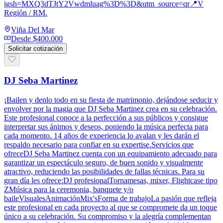
igsh=MXQ3dTJtY2Vwdmluag%3D%3D&utm_source=qr📍V
Región / RM.
Viña Del Mar
Desde
$400.000
Solicitar cotización
DJ Seba Martinez
¡Bailen y denlo todo en su fiesta de matrimonio, dejándose seducir y
envolver por la magia que DJ Seba Martinez crea en su celebración.
Este profesional conoce a la perfección a sus públicos y consigue
interpretar sus ánimos y deseos, poniendo la música perfecta para
cada momento. 14 años de experiencia lo avalan y les darán el
respaldo necesario para confiar en su expertise.Servicios que
ofreceDJ Seba Martinez cuenta con un equipamiento adecuado para
garantizar un espectáculo seguro, de buen sonido y visualmente
atractivo, reduciendo las posibilidades de fallas técnicas. Para su
gran día les ofrece:DJ profesionalTornamesas, mixer, Flightcase tipo
ZMúsica para la ceremonia, banquete y/o
baileVisualesAnimaciónMix'sForma de trabajoLa pasión que refleja
este profesional en cada proyecto al que se compromete da un toque
único a su celebración. Su compromiso y la alegría complementan