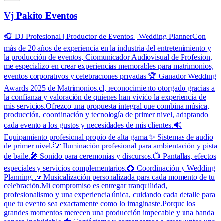
Vj Pakito Eventos
🎧 DJ Profesional | Productor de Eventos | Wedding PlannerCon
más de 20 años de experiencia en la industria del entretenimiento y
la producción de eventos, Ciomunicador Audiovisual de Profesion,
me especializo en crear experiencias memorables para matrimonios,
eventos corporativos y celebraciones privadas.🏆 Ganador Wedding
Awards 2025 de Matrimonios.cl, reconocimiento otorgado gracias a
la confianza y valoración de quienes han vivido la experiencia de
mis servicios.Ofrezco una propuesta integral que combina música,
producción, coordinación y tecnología de primer nivel, adaptando
cada evento a los gustos y necesidades de mis clientes.🔊
Equipamiento profesional propio de alta gama.✨ Sistemas de audio
de primer nivel.💡 Iluminación profesional para ambientación y pista
de baile.🎤 Sonido para ceremonias y discursos.📺 Pantallas, efectos
especiales y servicios complementarios.💍 Coordinación y Wedding
Planning.🎶 Musicalización personalizada para cada momento de tu
celebración.Mi compromiso es entregar tranquilidad,
profesionalismo y una experiencia única, cuidando cada detalle para
que tu evento sea exactamente como lo imaginaste.Porque los
grandes momentos merecen una producción impecable y una banda