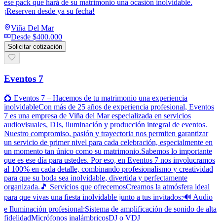
ese pack que hará de su matrimonio una ocasión inolvidable.
¡Reserven desde ya su fecha!
Viña Del Mar
Desde
$400.000
Solicitar cotización
Eventos 7
💍 Eventos 7 – Hacemos de tu matrimonio una experiencia
inolvidableCon más de 25 años de experiencia profesional, Eventos
7 es una empresa de Viña del Mar especializada en servicios
audiovisuales, DJs, iluminación y producción integral de eventos.
Nuestro compromiso, pasión y trayectoria nos permiten garantizar
un servicio de primer nivel para cada celebración, especialmente en
un momento tan único como su matrimonio.Sabemos lo importante
que es ese día para ustedes. Por eso, en Eventos 7 nos involucramos
al 100% en cada detalle, combinando profesionalismo y creatividad
para que su boda sea inolvidable, divertida y perfectamente
organizada.🎵 Servicios que ofrecemosCreamos la atmósfera ideal
para que vivas una fiesta inolvidable junto a tus invitados:🔊 Audio
e Iluminación profesional:Sistema de amplificación de sonido de alta
fidelidadMicrófonos inalámbricosDJ o VDJ