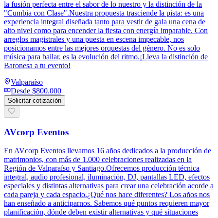
la fusión perfecta entre el sabor de lo nuestro y la distinción de la
"Cumbia con Clase".Nuestra propuesta trasciende la pista: es una
experiencia integral diseñada tanto para vestir de gala una cena de
alto nivel como para encender la fiesta con energía imparable. Con
arreglos magistrales y una puesta en escena impecable, nos
posicionamos entre las mejores orquestas del género. No es solo
música para bailar, es la evolución del ritmo.¡Lleva la distinción de
Baronesa a tu evento!
Valparaíso
Desde
$800.000
Solicitar cotización
AVcorp Eventos
En AVcorp Eventos llevamos 16 años dedicados a la producción de
matrimonios, con más de 1.000 celebraciones realizadas en la
Región de Valparaíso y Santiago.Ofrecemos producción técnica
integral, audio profesional, iluminación, DJ, pantallas LED, efectos
especiales y distintas alternativas para crear una celebración acorde a
cada pareja y cada espacio.¿Qué nos hace diferentes? Los años nos
han enseñado a anticiparnos. Sabemos qué puntos requieren mayor
planificación, dónde deben existir alternativas y qué situaciones