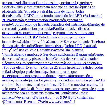
personalizadoIluminación robotizada y perimetral (interior y
exterior)Truss y estructuras para montaje de lucesMáquinas de
pirotecnia fría (entrada o vals)Máquina de humo, bolas
discoPantallas LEDCortina fondo estrellado led LED (6x4 metros)
🌟 Producción y ambientación:Producción general del
eventoCoordinación de la pauta completa del matrimonioMaestro de
ceremonia y animación protocolarParrilla de bolas disco o
individualDecoración LED vintage (guirnaldas estilo toscano,
hadas, cortinas LED)📸 Entretenimiento y experiencias
interactivas:Cabina fotográficaCamara 360 y espejo mágicoTeléfono
de mensajes de audioShows interactivos (Robot LED, batucada,
etc.)🎷 Música en vivo:CantantesSaxofonista, pianista,
ViolinistaBanda musical🎪 Servicios adicionales:BanqueteríaCentro
de eventosCarpas y pistas de baileCentros de eventosGenerador
eléctrico de alto consumoKaraoke con más de 16.000 canciones✅
¿Por qué elegir Eventos 7?Más de 25 años haciendo realidad bodas
soñadasEquipo profesional apasionado por lo que
haceEquipamiento propio de última generaciónProducción a
medida, con enfoque en los gustos y necesidades de cada parejaAlto
compromiso, puntualidad y confianzaDéjalo en nuestras manos. Tú
solo preocúpate de disfrutar, que nosotros nos encargamos de que tu
matrimonio sea un recuerdo eterno.📲 ContáctanosEmail:
contacto@eventos7.clWhatsApp: +56 9 99483757Instagram:
@Productora_Eventos_7Web: www.eventos7.cl