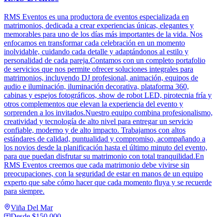
RMS Eventos es una productora de eventos especializada en
matrimonios, dedicada a crear experiencias únicas, elegantes y
memorables para uno de los días más importantes de la vida. Nos
enfocamos en transformar cada celebración en un momento
inolvidable, cuidando cada detalle y adaptándonos al estilo y
personalidad de cada pareja.Contamos con un completo portafolio
de servicios que nos permite ofrecer soluciones integrales para
matrimonios, incluyendo DJ profesional, animación, equipos de
audio e iluminación, iluminación decorativa, plataforma 360,
cabinas y espejos fotográficos, show de robot LED, pirotecnia fría y
otros complementos que elevan la experiencia del evento y
sorprenden a los invitados.Nuestro equipo combina profesionalismo,
creatividad y tecnología de alto nivel para entregar un servicio
confiable, moderno y de alto impacto. Trabajamos con altos
estándares de calidad, puntualidad y compromiso, acompañando a
los novios desde la planificación hasta el último minuto del evento,
para que puedan disfrutar su matrimonio con total tranquilidad.En
RMS Eventos creemos que cada matrimonio debe vivirse sin
preocupaciones, con la seguridad de estar en manos de un equipo
experto que sabe cómo hacer que cada momento fluya y se recuerde
para siempre.
Viña Del Mar
Desde
$150.000