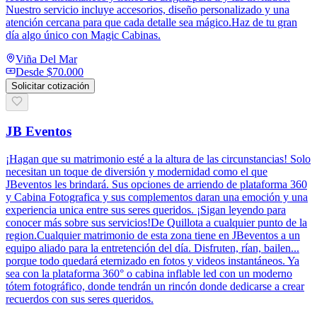
Nuestro servicio incluye accesorios, diseño personalizado y una
atención cercana para que cada detalle sea mágico.Haz de tu gran
día algo único con Magic Cabinas.
Viña Del Mar
Desde
$70.000
Solicitar cotización
JB Eventos
¡Hagan que su matrimonio esté a la altura de las circunstancias! Solo
necesitan un toque de diversión y modernidad como el que
JBeventos les brindará. Sus opciones de arriendo de plataforma 360
y Cabina Fotografica y sus complementos daran una emoción y una
experiencia unica entre sus seres queridos. ¡Sigan leyendo para
conocer más sobre sus servicios!De Quillota a cualquier punto de la
region.Cualquier matrimonio de esta zona tiene en JBeventos a un
equipo aliado para la entretención del día. Disfruten, rían, bailen...
porque todo quedará eternizado en fotos y videos instantáneos. Ya
sea con la plataforma 360° o cabina inflable led con un moderno
tótem fotográfico, donde tendrán un rincón donde dedicarse a crear
recuerdos con sus seres queridos.