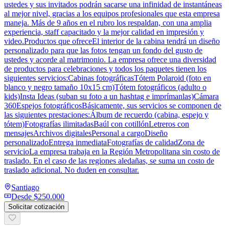
ustedes y sus invitados podrán sacarse una infinidad de instantáneas
al mejor nivel, gracias a los equipos profesionales que esta empresa
maneja. Más de 9 años en el rubro los respaldan, con una amplia
experiencia, staff capacitado y la mejor calidad en impresión y
video.Productos que ofreceEl interior de la cabina tendrá un diseño
personalizado para que las fotos tengan un fondo del gusto de
ustedes y acorde al matrimonio. La empresa ofrece una diversidad
de productos para celebraciones y todos los paquetes tienen los
siguientes servicios:Cabinas fotográficasTótem Polaroid (foto en
blanco y negro tamaño 10x15 cm)Tótem fotográficos (adulto o
kids)Insta Ideas (suban su foto a un hashtag e imprímanlas)Cámara
360Espejos fotográficosBásicamente, sus servicios se componen de
las siguientes prestaciones:Álbum de recuerdo (cabina, espejo y
tótem)Fotografías ilimitadasBaúl con cotillónLetreros con
mensajesArchivos digitalesPersonal a cargoDiseño
personalizadoEntrega inmediataFotografías de calidadZona de
servicioLa empresa trabaja en la Región Metropolitana sin costo de
traslado. En el caso de las regiones aledañas, se suma un costo de
traslado adicional. No duden en consultar.
Santiago
Desde
$250.000
Solicitar cotización