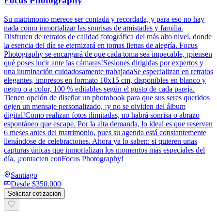
Focus Photography
Su matrimonio merece ser contada y recordada, y para eso no hay
nada como inmortalizar las sonrisas de amistades y familia.
Disfruten de retratos de calidad fotográfica del más alto nivel, donde
la esencia del día se eternizará en tomas llenas de alegría. Focus
Photography se encargará de que cada toma sea impecable, ¡piensen
qué poses lucir ante las cámaras!Sesiones dirigidas por expertos y
una iluminación cuidadosamente trabajadaSe especializan en retratos
elegantes, impresos en formato 10x15 cm, disponibles en blanco y
negro o a color, 100 % editables según el gusto de cada pareja.
Tienen opción de diseñar un photobook para que sus seres queridos
dejen un mensaje personalizado, ¡y no se olviden del álbum
digital!Como realizan fotos ilimitadas, no habrá sonrisa o abrazo
espontáneo que escape. Por la alta demanda, lo ideal es que reserven
6 meses antes del matrimonio, pues su agenda está constantemente
llenándose de celebraciones. Ahora ya lo saben: si quieren unas
capturas únicas que inmortalizan los momentos más especiales del
día, ¡contacten conFocus Photography!
Santiago
Desde
$350.000
Solicitar cotización