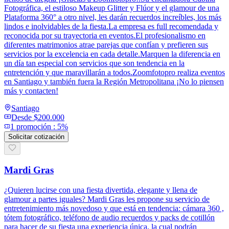
Fotográfica, el estiloso Makeup Glitter y Flúor y el glamour de una
Plataforma 360° a otro nivel, les darán recuerdos increíbles, los más
lindos e inolvidables de la fiesta.La empresa es full recomendada y
reconocida por su trayectoria en eventos.El profesionalismo en
diferentes matrimonios atrae parejas que confían y prefieren sus
servicios por la excelencia en cada detalle.Marquen la diferencia en
un día tan especial con servicios que son tendencia en la
entretención y que maravillarán a todos.Zoomfotopro realiza eventos
en Santiago y también fuera la Región Metropolitana ¡No lo piensen
más y contacten!
Santiago
Desde
$200.000
1
promoción
:
5%
Solicitar cotización
Mardi Gras
¿Quieren lucirse con una fiesta divertida, elegante y llena de
glamour a partes iguales? Mardi Gras les propone su servicio de
entretenimiento más novedoso y que está en tendencia: cámara 360 ,
tótem fotográfico, teléfono de audio recuerdos y packs de cotillón
para hacer de su fiesta una experiencia única, la cual podrán