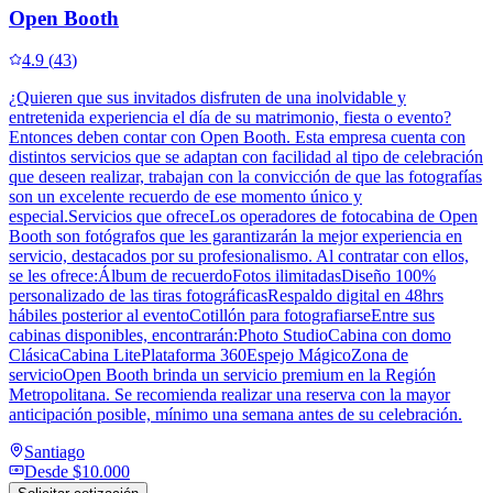
Open Booth
4.9
(
43
)
¿Quieren que sus invitados disfruten de una inolvidable y
entretenida experiencia el día de su matrimonio, fiesta o evento?
Entonces deben contar con Open Booth. Esta empresa cuenta con
distintos servicios que se adaptan con facilidad al tipo de celebración
que deseen realizar, trabajan con la convicción de que las fotografías
son un excelente recuerdo de ese momento único y
especial.Servicios que ofreceLos operadores de fotocabina de Open
Booth son fotógrafos que les garantizarán la mejor experiencia en
servicio, destacados por su profesionalismo. Al contratar con ellos,
se les ofrece:Álbum de recuerdoFotos ilimitadasDiseño 100%
personalizado de las tiras fotográficasRespaldo digital en 48hrs
hábiles posterior al eventoCotillón para fotografiarseEntre sus
cabinas disponibles, encontrarán:Photo StudioCabina con domo
ClásicaCabina LitePlataforma 360Espejo MágicoZona de
servicioOpen Booth brinda un servicio premium en la Región
Metropolitana. Se recomienda realizar una reserva con la mayor
anticipación posible, mínimo una semana antes de su celebración.
Santiago
Desde
$10.000