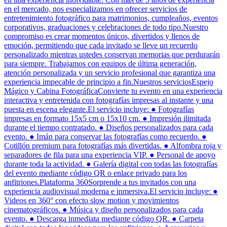
en el mercado, nos especializamos en ofrecer servicios de
entretenimiento fotográfico para matrimonios, cumpleaños, eventos
corporativos, graduaciones y celebraciones de todo tipo.Nuestro
compromiso es crear momentos únicos, divertidos y llenos de
emoción, permitiendo que cada invitado se lleve un recuerdo
personalizado mientras ustedes conservan memorias que perdurarán
para siempre. Trabajamos con equipos de última generación,
atención personalizada y un servicio profesional que garantiza una
experiencia impecable de principio a fin.Nuestros serviciosEspejo
Mágico y Cabina FotográficaConvierte tu evento en una experiencia
interactiva y entretenida con fotografías impresas al instante y una
puesta en escena elegante.El servicio incluye: ● Fotografías
impresas en formato 15x5 cm o 15x10 cm. ● Impresión ilimitada
durante el tiempo contratado. ● Diseños personalizados para cada
evento. ● Imán para conservar las fotografías como recuerdo. ●
Cotillón premium para fotografías más divertidas. ● Alfombra roja y
separadores de fila para una experiencia VIP. ● Personal de apoyo
durante toda la actividad. ● Galería digital con todas las fotografías
del evento mediante código QR o enlace privado para los
anfitriones.Plataforma 360Sorprende a tus invitados con una
experiencia audiovisual moderna e inmersiva.El servicio incluye: ●
Videos en 360° con efecto slow motion y movimientos
cinematográficos. ● Música y diseño personalizados para cada
evento. ● Descarga inmediata mediante código QR. ● Carpeta