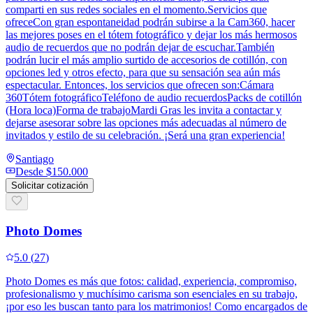
comparti en sus redes sociales en el momento.Servicios que
ofreceCon gran espontaneidad podrán subirse a la Cam360, hacer
las mejores poses en el tótem fotográfico y dejar los más hermosos
audio de recuerdos que no podrán dejar de escuchar.También
podrán lucir el más amplio surtido de accesorios de cotillón, con
opciones led y otros efecto, para que su sensación sea aún más
espectacular. Entonces, los servicios que ofrecen son:Cámara
360Tótem fotográficoTeléfono de audio recuerdosPacks de cotillón
(Hora loca)Forma de trabajoMardi Gras les invita a contactar y
dejarse asesorar sobre las opciones más adecuadas al número de
invitados y estilo de su celebración. ¡Será una gran experiencia!
Santiago
Desde
$150.000
Solicitar cotización
Photo Domes
5.0
(
27
)
Photo Domes es más que fotos: calidad, experiencia, compromiso,
profesionalismo y muchísimo carisma son esenciales en su trabajo,
¡por eso les buscan tanto para los matrimonios! Como encargados de