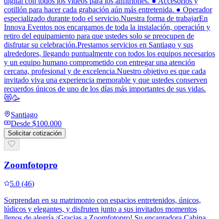
digital con todos los videos para los anfitriones. ● Accesorios y
cotillón para hacer cada grabación aún más entretenida. ● Operador
especializado durante todo el servicio.Nuestra forma de trabajarEn
Innova Eventos nos encargamos de toda la instalación, operación y
retiro del equipamiento para que ustedes solo se preocupen de
disfrutar su celebración.Prestamos servicios en Santiago y sus
alrededores, llegando puntualmente con todos los equipos necesarios
y un equipo humano comprometido con entregar una atención
cercana, profesional y de excelencia.Nuestro objetivo es que cada
invitado viva una experiencia memorable y que ustedes conserven
recuerdos únicos de uno de los días más importantes de sus vidas.
😻🥳
Santiago
Desde
$100.000
Solicitar cotización
Zoomfotopro
5.0
(
46
)
Sorprendan en su matrimonio con espacios entretenidos, únicos,
lúdicos y elegantes, y disfruten junto a sus invitados momentos
llenos de alegría ¡Gracias a Zoomfotopro!.Su encantadora Cabina