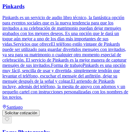
Pinkards
Pinkards es un servicio de audio libro técnico, la fantástica opción
para eventos sociales que es la nueva tendencia para que los
invitados a su celebración de matrimonio puedan dejar mensajes
grabados con los mejores deseos. Es una opción que le dará un
toque aún mejor a uno de los días más importantes de sus
vidas.Servicios que ofreceEl teléfono estilo vintage de Pinkards
puede ser utilizado para guardar divertidos mensajes con invitados,
ya sea para su matrimonio o cualquier otro momento especial de
celebración. El servicio de Pinkards es la mejor manera de capturar
mensajes de sus invitados.Forma de trabajoPinkards es una opción
muy fácil, sencilla de usar y divertida, simplemente tendrán que
levantar el teléfono, escuchar el mensaje del anfitrión, dejar su
mensaje después de la señal y colgar.El arriendo de Pinkards
incluye, además del teléfono, la mesita de apoyo con adornos y un
pequeño cartel con instrucciones personalizadas con los nombres de
los novios.
Santiago
Solicitar cotización