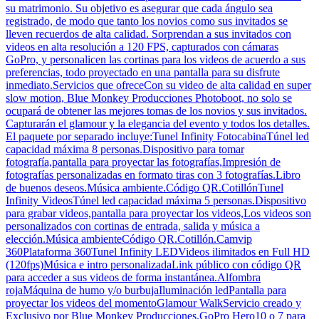
su matrimonio. Su objetivo es asegurar que cada ángulo sea
registrado, de modo que tanto los novios como sus invitados se
lleven recuerdos de alta calidad. Sorprendan a sus invitados con
videos en alta resolución a 120 FPS, capturados con cámaras
GoPro, y personalicen las cortinas para los videos de acuerdo a sus
preferencias, todo proyectado en una pantalla para su disfrute
inmediato.Servicios que ofreceCon su video de alta calidad en super
slow motion, Blue Monkey Producciones Photoboot, no solo se
ocupará de obtener las mejores tomas de los novios y sus invitados.
Capturarán el glamour y la elegancia del evento y todos los detalles.
El paquete por separado incluye:Tunel Infinity FotocabinaTúnel led
capacidad máxima 8 personas.Dispositivo para tomar
fotografía,pantalla para proyectar las fotografías,Impresión de
fotografías personalizadas en formato tiras con 3 fotografías.Libro
de buenos deseos.Música ambiente.Código QR.CotillónTunel
Infinity VideosTúnel led capacidad máxima 5 personas.Dispositivo
para grabar videos,pantalla para proyectar los videos,Los videos son
personalizados con cortinas de entrada, salida y música a
elección.Música ambienteCódigo QR.Cotillón.Camvip
360Plataforma 360Tunel Infinity LEDVideos ilimitados en Full HD
(120fps)Música e intro personalizadaLink público con código QR
para acceder a sus videos de forma instantánea.Alfombra
rojaMáquina de humo y/o burbujaIluminación ledPantalla para
proyectar los videos del momentoGlamour WalkServicio creado y
Exclusivo por Blue Monkey Producciones.GoPro Hero10 o 7 para