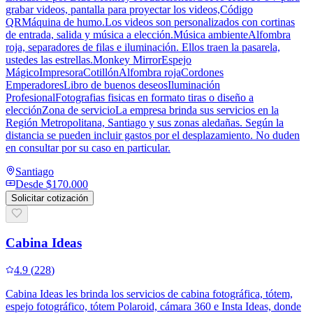
grabar videos, pantalla para proyectar los videos,Código
QRMáquina de humo.Los videos son personalizados con cortinas
de entrada, salida y música a elección.Música ambienteAlfombra
roja, separadores de filas e iluminación. Ellos traen la pasarela,
ustedes las estrellas.Monkey MirrorEspejo
MágicoImpresoraCotillónAlfombra rojaCordones
EmperadoresLibro de buenos deseosIluminación
ProfesionalFotografias fisicas en formato tiras o diseño a
elecciónZona de servicioLa empresa brinda sus servicios en la
Región Metropolitana, Santiago y sus zonas aledañas. Según la
distancia se pueden incluir gastos por el desplazamiento. No duden
en consultar por su caso en particular.
Santiago
Desde
$170.000
Solicitar cotización
Cabina Ideas
4.9
(
228
)
Cabina Ideas les brinda los servicios de cabina fotográfica, tótem,
espejo fotográfico, tótem Polaroid, cámara 360 e Insta Ideas, donde