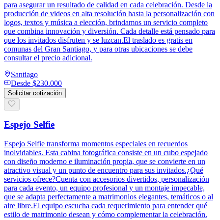
para asegurar un resultado de calidad en cada celebración. Desde la
producción de videos en alta resolución hasta la personalización con
logos, textos y música a elección, brindamos un servicio completo
que combina innovación y diversión. Cada detalle está pensado para
que los invitados disfruten y se luzcan.El traslado es gratis en
comunas del Gran Santiago, y para otras ubicaciones se debe
consultar el precio adicional.
Santiago
Desde
$230.000
Solicitar cotización
Espejo Selfie
Espejo Selfie transforma momentos especiales en recuerdos
inolvidables. Esta cabina fotográfica consiste en un cubo espejado
con diseño moderno e iluminación propia, que se convierte en un
atractivo visual y un punto de encuentro para sus invitados.¿Qué
servicios ofrece?Cuenta con accesorios divertidos, personalización
para cada evento, un equipo profesional y un montaje impecable,
que se adapta perfectamente a matrimonios elegantes, temáticos o al
aire libre.El equipo escucha cada requerimiento para entender qué
estilo de matrimonio desean y cómo complementar la celebración.