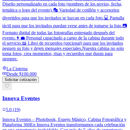
Diseño personalizado en cada foto (nombres de los novios, fecha,
temática o logo del evento).🎭 Variedad de cotillón y accesorios
divertidos para que los invitados se luzcan en cada foto.💻 Pantalla
táctil para que los invitados puedan verse antes de tomarse la foto.📷
Formato digital de todas las fotografías entregado después del
evento.👩‍💼 Personal capacitado a cargo de la cabina durante todo
el servicio.📖 Libro de recuerdos (opcional) para que los invitados
peguen su foto y dejen mensajes especiales.Nuestra cabina no solo
toma fotos, crea momentos, risas y recuerdos que duran para
siempre.
La Cisterna
Desde
$100.000
Solicitar cotización
Innova Eventos
5.0
(
19
)
Innova Eventos – Photobook, Espejo Mágico, Cabina Fotográfica y
Plataforma 360En Innova Eventos transformamos cada celebración
en una experiencia inolvidable. Con más de 5 años de experiencia