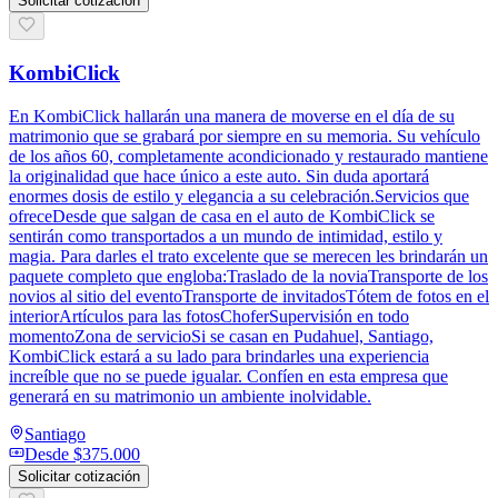
Solicitar cotización
KombiClick
En KombiClick hallarán una manera de moverse en el día de su
matrimonio que se grabará por siempre en su memoria. Su vehículo
de los años 60, completamente acondicionado y restaurado mantiene
la originalidad que hace único a este auto. Sin duda aportará
enormes dosis de estilo y elegancia a su celebración.Servicios que
ofreceDesde que salgan de casa en el auto de KombiClick se
sentirán como transportados a un mundo de intimidad, estilo y
magia. Para darles el trato excelente que se merecen les brindarán un
paquete completo que engloba:Traslado de la noviaTransporte de los
novios al sitio del eventoTransporte de invitadosTótem de fotos en el
interiorArtículos para las fotosChoferSupervisión en todo
momentoZona de servicioSi se casan en Pudahuel, Santiago,
KombiClick estará a su lado para brindarles una experiencia
increíble que no se puede igualar. Confíen en esta empresa que
generará en su matrimonio un ambiente inolvidable.
Santiago
Desde
$375.000
Solicitar cotización