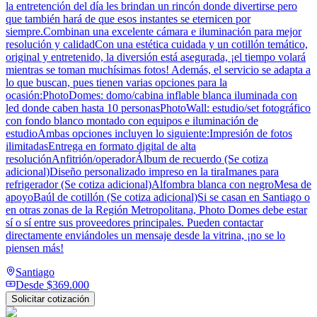
la entretención del día les brindan un rincón donde divertirse pero
que también hará de que esos instantes se eternicen por
siempre.Combinan una excelente cámara e iluminación para mejor
resolución y calidadCon una estética cuidada y un cotillón temático,
original y entretenido, la diversión está asegurada, ¡el tiempo volará
mientras se toman muchísimas fotos! Además, el servicio se adapta a
lo que buscan, pues tienen varias opciones para la
ocasión:PhotoDomes: domo/cabina inflable blanca iluminada con
led donde caben hasta 10 personasPhotoWall: estudio/set fotográfico
con fondo blanco montado con equipos e iluminación de
estudioAmbas opciones incluyen lo siguiente:Impresión de fotos
ilimitadasEntrega en formato digital de alta
resoluciónAnfitrión/operadorÁlbum de recuerdo (Se cotiza
adicional)Diseño personalizado impreso en la tiraImanes para
refrigerador (Se cotiza adicional)Alfombra blanca con negroMesa de
apoyoBaúl de cotillón (Se cotiza adicional)Si se casan en Santiago o
en otras zonas de la Región Metropolitana, Photo Domes debe estar
sí o sí entre sus proveedores principales. Pueden contactar
directamente enviándoles un mensaje desde la vitrina, ¡no se lo
piensen más!
Santiago
Desde
$369.000
Solicitar cotización