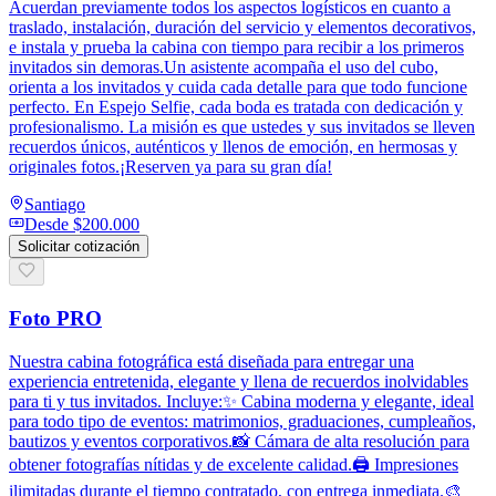
Acuerdan previamente todos los aspectos logísticos en cuanto a
traslado, instalación, duración del servicio y elementos decorativos,
e instala y prueba la cabina con tiempo para recibir a los primeros
invitados sin demoras.Un asistente acompaña el uso del cubo,
orienta a los invitados y cuida cada detalle para que todo funcione
perfecto. En Espejo Selfie, cada boda es tratada con dedicación y
profesionalismo. La misión es que ustedes y sus invitados se lleven
recuerdos únicos, auténticos y llenos de emoción, en hermosas y
originales fotos.¡Reserven ya para su gran día!
Santiago
Desde
$200.000
Solicitar cotización
Foto PRO
Nuestra cabina fotográfica está diseñada para entregar una
experiencia entretenida, elegante y llena de recuerdos inolvidables
para ti y tus invitados. Incluye:✨ Cabina moderna y elegante, ideal
para todo tipo de eventos: matrimonios, graduaciones, cumpleaños,
bautizos y eventos corporativos.📸 Cámara de alta resolución para
obtener fotografías nítidas y de excelente calidad.🖨️ Impresiones
ilimitadas durante el tiempo contratado, con entrega inmediata.🎨