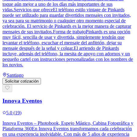
toque aún mejor a uno de los días más importantes de sus
vidas.Servicios que ofreceEl teléfono estilo vintage de Pinkards
puede ser utilizado para guardar divertidos mensajes con invitados,
ya sea para su matrimonio o cualquier otro momento especial de
celebración. El servicio de Pinkards es la mejor manera de capturar
mensajes de sus invitados.Forma de trabajoPinkards es una opción
muy fácil, sencilla de usar y divertida, simplemente tendrán que
levantar el teléfono, escuchar el mensaje del anfitrión, dejar su
mensaje después de la señal y colgar.El arriendo de Pinkards
incluye, además del teléfono, la mesita de apoyo con adornos y un
pequeño cartel con instrucciones personalizadas con los nombres de
los novios.
Santiago
Solicitar cotización
Innova Eventos
5.0
(
19
)
Innova Eventos – Photobook, Espejo Mágico, Cabina Fotográfica y
Plataforma 360En Innova Eventos transformamos cada celebración
en una experiencia inolvidable. Con más de 5 años de experiencia