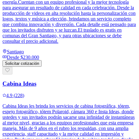
energía.Cuentan con un equipo profesional y la mejor tecnología
para asegurar un resultado de calidad en cada celebración. Desde la
producción de videos en alta resolución hasta la personalización con
logos, textos y música a elección, brindamos un servicio completo
que combina innovación y diversión. Cada detalle está pensado para
que los invitados disfruten y se luzcan.El traslado es gratis en
comunas del Gran Santiago, y para otras ubicaciones se debe
consultar el precio adicional.
Santiago
Desde
$230.000
Solicitar cotización
Cabina Ideas
4.9
(
228
)
Cabina Ideas les brinda los servicios de cabina fotográfica, tótem,
espejo fotográfico, tótem Polaroid, cámara 360 e Insta Ideas, donde
ustedes y sus invitados podrán sacarse una infinidad de instantáneas
al mejor nivel, gracias a los equipos profesionales que esta empresa
maneja. Más de 9 años en el rubro los respaldan, con una amplia
experiencia, staff capacitado y la mejor calidad en impresión y