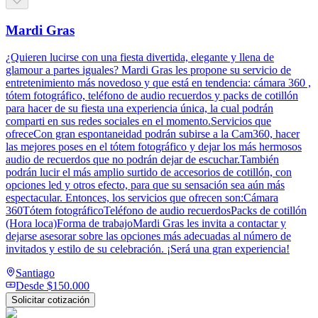
Mardi Gras
¿Quieren lucirse con una fiesta divertida, elegante y llena de
glamour a partes iguales? Mardi Gras les propone su servicio de
entretenimiento más novedoso y que está en tendencia: cámara 360 ,
tótem fotográfico, teléfono de audio recuerdos y packs de cotillón
para hacer de su fiesta una experiencia única, la cual podrán
comparti en sus redes sociales en el momento.Servicios que
ofreceCon gran espontaneidad podrán subirse a la Cam360, hacer
las mejores poses en el tótem fotográfico y dejar los más hermosos
audio de recuerdos que no podrán dejar de escuchar.También
podrán lucir el más amplio surtido de accesorios de cotillón, con
opciones led y otros efecto, para que su sensación sea aún más
espectacular. Entonces, los servicios que ofrecen son:Cámara
360Tótem fotográficoTeléfono de audio recuerdosPacks de cotillón
(Hora loca)Forma de trabajoMardi Gras les invita a contactar y
dejarse asesorar sobre las opciones más adecuadas al número de
invitados y estilo de su celebración. ¡Será una gran experiencia!
Santiago
Desde
$150.000
Solicitar cotización