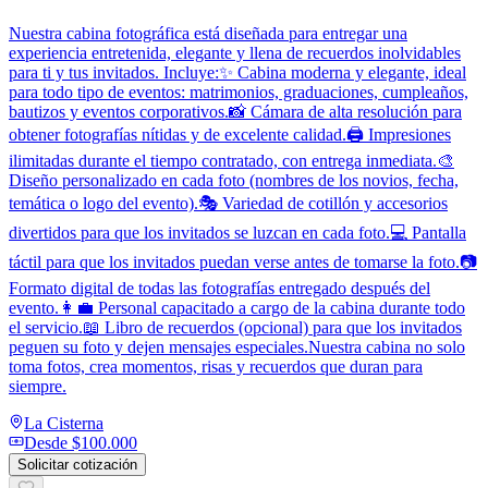
Nuestra cabina fotográfica está diseñada para entregar una
experiencia entretenida, elegante y llena de recuerdos inolvidables
para ti y tus invitados. Incluye:✨ Cabina moderna y elegante, ideal
para todo tipo de eventos: matrimonios, graduaciones, cumpleaños,
bautizos y eventos corporativos.📸 Cámara de alta resolución para
obtener fotografías nítidas y de excelente calidad.🖨️ Impresiones
ilimitadas durante el tiempo contratado, con entrega inmediata.🎨
Diseño personalizado en cada foto (nombres de los novios, fecha,
temática o logo del evento).🎭 Variedad de cotillón y accesorios
divertidos para que los invitados se luzcan en cada foto.💻 Pantalla
táctil para que los invitados puedan verse antes de tomarse la foto.📷
Formato digital de todas las fotografías entregado después del
evento.👩‍💼 Personal capacitado a cargo de la cabina durante todo
el servicio.📖 Libro de recuerdos (opcional) para que los invitados
peguen su foto y dejen mensajes especiales.Nuestra cabina no solo
toma fotos, crea momentos, risas y recuerdos que duran para
siempre.
La Cisterna
Desde
$100.000
Solicitar cotización