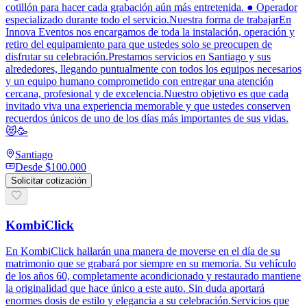
cotillón para hacer cada grabación aún más entretenida. ● Operador
especializado durante todo el servicio.Nuestra forma de trabajarEn
Innova Eventos nos encargamos de toda la instalación, operación y
retiro del equipamiento para que ustedes solo se preocupen de
disfrutar su celebración.Prestamos servicios en Santiago y sus
alrededores, llegando puntualmente con todos los equipos necesarios
y un equipo humano comprometido con entregar una atención
cercana, profesional y de excelencia.Nuestro objetivo es que cada
invitado viva una experiencia memorable y que ustedes conserven
recuerdos únicos de uno de los días más importantes de sus vidas.
😻🥳
Santiago
Desde
$100.000
Solicitar cotización
KombiClick
En KombiClick hallarán una manera de moverse en el día de su
matrimonio que se grabará por siempre en su memoria. Su vehículo
de los años 60, completamente acondicionado y restaurado mantiene
la originalidad que hace único a este auto. Sin duda aportará
enormes dosis de estilo y elegancia a su celebración.Servicios que