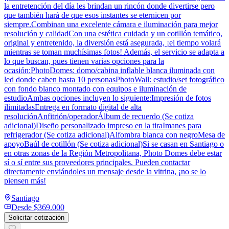
la entretención del día les brindan un rincón donde divertirse pero
que también hará de que esos instantes se eternicen por
siempre.Combinan una excelente cámara e iluminación para mejor
resolución y calidadCon una estética cuidada y un cotillón temático,
original y entretenido, la diversión está asegurada, ¡el tiempo volará
mientras se toman muchísimas fotos! Además, el servicio se adapta a
lo que buscan, pues tienen varias opciones para la
ocasión:PhotoDomes: domo/cabina inflable blanca iluminada con
led donde caben hasta 10 personasPhotoWall: estudio/set fotográfico
con fondo blanco montado con equipos e iluminación de
estudioAmbas opciones incluyen lo siguiente:Impresión de fotos
ilimitadasEntrega en formato digital de alta
resoluciónAnfitrión/operadorÁlbum de recuerdo (Se cotiza
adicional)Diseño personalizado impreso en la tiraImanes para
refrigerador (Se cotiza adicional)Alfombra blanca con negroMesa de
apoyoBaúl de cotillón (Se cotiza adicional)Si se casan en Santiago o
en otras zonas de la Región Metropolitana, Photo Domes debe estar
sí o sí entre sus proveedores principales. Pueden contactar
directamente enviándoles un mensaje desde la vitrina, ¡no se lo
piensen más!
Santiago
Desde
$369.000
Solicitar cotización