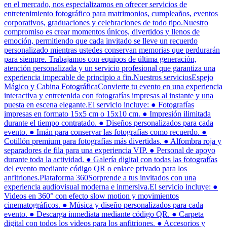
en el mercado, nos especializamos en ofrecer servicios de
entretenimiento fotográfico para matrimonios, cumpleaños, eventos
corporativos, graduaciones y celebraciones de todo tipo.Nuestro
compromiso es crear momentos únicos, divertidos y llenos de
emoción, permitiendo que cada invitado se lleve un recuerdo
personalizado mientras ustedes conservan memorias que perdurarán
para siempre. Trabajamos con equipos de última generación,
atención personalizada y un servicio profesional que garantiza una
experiencia impecable de principio a fin.Nuestros serviciosEspejo
Mágico y Cabina FotográficaConvierte tu evento en una experiencia
interactiva y entretenida con fotografías impresas al instante y una
puesta en escena elegante.El servicio incluye: ● Fotografías
impresas en formato 15x5 cm o 15x10 cm. ● Impresión ilimitada
durante el tiempo contratado. ● Diseños personalizados para cada
evento. ● Imán para conservar las fotografías como recuerdo. ●
Cotillón premium para fotografías más divertidas. ● Alfombra roja y
separadores de fila para una experiencia VIP. ● Personal de apoyo
durante toda la actividad. ● Galería digital con todas las fotografías
del evento mediante código QR o enlace privado para los
anfitriones.Plataforma 360Sorprende a tus invitados con una
experiencia audiovisual moderna e inmersiva.El servicio incluye: ●
Videos en 360° con efecto slow motion y movimientos
cinematográficos. ● Música y diseño personalizados para cada
evento. ● Descarga inmediata mediante código QR. ● Carpeta
digital con todos los videos para los anfitriones. ● Accesorios y