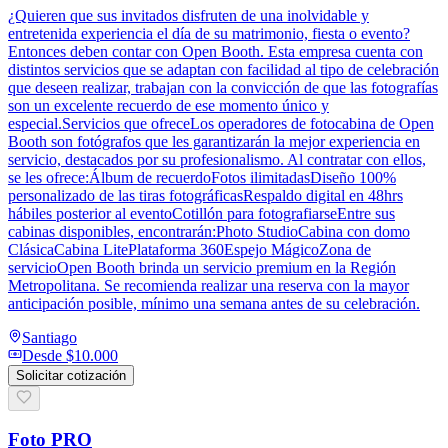
¿Quieren que sus invitados disfruten de una inolvidable y
entretenida experiencia el día de su matrimonio, fiesta o evento?
Entonces deben contar con Open Booth. Esta empresa cuenta con
distintos servicios que se adaptan con facilidad al tipo de celebración
que deseen realizar, trabajan con la convicción de que las fotografías
son un excelente recuerdo de ese momento único y
especial.Servicios que ofreceLos operadores de fotocabina de Open
Booth son fotógrafos que les garantizarán la mejor experiencia en
servicio, destacados por su profesionalismo. Al contratar con ellos,
se les ofrece:Álbum de recuerdoFotos ilimitadasDiseño 100%
personalizado de las tiras fotográficasRespaldo digital en 48hrs
hábiles posterior al eventoCotillón para fotografiarseEntre sus
cabinas disponibles, encontrarán:Photo StudioCabina con domo
ClásicaCabina LitePlataforma 360Espejo MágicoZona de
servicioOpen Booth brinda un servicio premium en la Región
Metropolitana. Se recomienda realizar una reserva con la mayor
anticipación posible, mínimo una semana antes de su celebración.
Santiago
Desde
$10.000
Solicitar cotización
Foto PRO