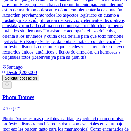
aire libre.El equipo escucha cada requerimiento para entender qué
estilo de matrimonio desean y cómo complementar la celebración.
Acuerdan previamente todos los aspectos logísticos en cuanto a
traslado, instalación, duración del servicio y elementos decorativos,
e instala y prueba la cabina con tiempo para recibir a los primeros
invitados sin demoras.Un asistente acompaña el uso del cubo,
orienta a los invitados y cuida cada detalle para que todo funcione
perfecto. En Espejo Selfie, cada boda es tratada con dedicación y
profesionalismo. La misión es que ustedes y sus invitados se lleven
recuerdos únicos, auténticos y llenos de emoción, en hermosas y
originales fotos.¡Reserven ya para su gran día!
Santiago
Desde
$200.000
Solicitar cotización
Photo Domes
5.0
(
27
)
Photo Domes es más que fotos: calidad, experiencia, compromiso,
profesionalismo y muchísimo carisma son esenciales en su trabajo,
¡por eso les buscan tanto para los matrimonios! Como encargados de