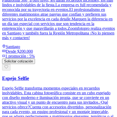
Plataforma 360° a otro nivel, les darán recuerdos increíbles, los más
lindos e inolvidables de la fiesta.La empresa es full recomendada y
reconocida por su trayectoria en eventos.El profesionalismo en
diferentes matrimonios atrae parejas que confían y prefieren sus
servicios por la excelencia en cada detalle.Marquen la diferencia en
un día tan especial con servicios que son tendencia en la
entretención y que maravillarán a todos.Zoomfotopro realiza eventos
en Santiago y también fuera la Región Metropolitana ¡No lo piensen
más y contacten!
Santiago
Desde
$200.000
1
promoción
:
5%
Solicitar cotización
Espejo Selfie
Espejo Selfie transforma momentos especiales en recuerdos
inolvidables. Esta cabina fotográfica consiste en un cubo espejado
con diseño moderno e iluminación propia, que se convierte en un
atractivo visual y un punto de encuentro para sus invitados.¿Qué
servicios ofrece?Cuenta con accesorios divertidos, personalización
para cada evento, un equipo profesional y un montaje impecable,
que se adapta perfectamente a matrimonios elegantes, temáticos o al