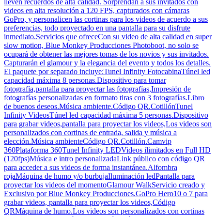
lleven recuerdos de alta calidad. Sorprendan a sus invitados con
videos en alta resolución a 120 FPS, capturados con cámaras
GoPro, y personalicen las cortinas para los videos de acuerdo a sus
preferencias, todo proyectado en una pantalla para su disfrute
inmediato.Servicios que ofreceCon su video de alta calidad en super
slow motion, Blue Monkey Producciones Photoboot, no solo se
ocupará de obtener las mejores tomas de los novios y sus invitados.
Capturarán el glamour y la elegancia del evento y todos los detalles.
El paquete por separado incluye:Tunel Infinity FotocabinaTúnel led
capacidad máxima 8 personas.Dispositivo para tomar
fotografía,pantalla para proyectar las fotografías,Impresión de
fotografías personalizadas en formato tiras con 3 fotografías.Libro
de buenos deseos.Música ambiente.Código QR.CotillónTunel
Infinity VideosTúnel led capacidad máxima 5 personas.Dispositivo
para grabar videos,pantalla para proyectar los videos,Los videos son
personalizados con cortinas de entrada, salida y música a
elección.Música ambienteCódigo QR.Cotillón.Camvip
360Plataforma 360Tunel Infinity LEDVideos ilimitados en Full HD
(120fps)Música e intro personalizadaLink público con código QR
para acceder a sus videos de forma instantánea.Alfombra
rojaMáquina de humo y/o burbujaIluminación ledPantalla para
proyectar los videos del momentoGlamour WalkServicio creado y
Exclusivo por Blue Monkey Producciones.GoPro Hero10 o 7 para
grabar videos, pantalla para proyectar los videos,Código
QRMáquina de humo.Los videos son personalizados con cortinas