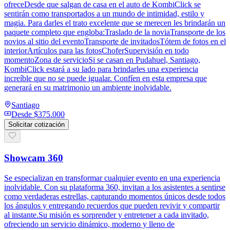
ofreceDesde que salgan de casa en el auto de KombiClick se
sentirán como transportados a un mundo de intimidad, estilo y
magia. Para darles el trato excelente que se merecen les brindarán un
paquete completo que engloba:Traslado de la noviaTransporte de los
novios al sitio del eventoTransporte de invitadosTótem de fotos en el
interiorArtículos para las fotosChoferSupervisión en todo
momentoZona de servicioSi se casan en Pudahuel, Santiago,
KombiClick estará a su lado para brindarles una experiencia
increíble que no se puede igualar. Confíen en esta empresa que
generará en su matrimonio un ambiente inolvidable.
Santiago
Desde
$375.000
Solicitar cotización
Showcam 360
Se especializan en transformar cualquier evento en una experiencia
inolvidable. Con su plataforma 360, invitan a los asistentes a sentirse
como verdaderas estrellas, capturando momentos únicos desde todos
los ángulos y entregando recuerdos que pueden revivir y compartir
al instante.Su misión es sorprender y entretener a cada invitado,
ofreciendo un servicio dinámico, moderno y lleno de