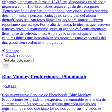
elegantes, impresos en formato 10x15 cm, disponibles en blanco y
negro o a color, 100 % editables según el gusto de cada pareja.
Tienen opción de diseñar un photobook para que sus seres queridos
dejen un mensaje personalizado, ¡y no se olviden del álbum
digital!Como realizan fotos ilimitadas, no habrá sonrisa o abrazo
espontáneo que escape. Por la alta demanda, lo ideal es que reserven
6 meses antes del matrimonio, pues su agenda está constantemente
llenándose de celebraciones. Ahora ya lo saben: si quieren unas
capturas únicas que inmortalizan los momentos más especiales del
día, ¡contacten conFocus Photography!
Santiago
Desde
$350.000
Solicitar cotización
Blue Monkey Producciones - Photobooth
5.0
(
23
)
Con su exclusivo Servicio de Photobooth, Blue Monkey
Producciones les brinda una experiencia memorable para el día de
su matrimonio. Su objetivo es asegurar que cada ángulo sea
registrado, de modo que tanto los novios como sus invitados se