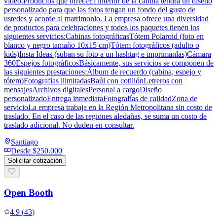
video.Productos que ofreceEl interior de la cabina tendrá un diseño
personalizado para que las fotos tengan un fondo del gusto de
ustedes y acorde al matrimonio. La empresa ofrece una diversidad
de productos para celebraciones y todos los paquetes tienen los
siguientes servicios:Cabinas fotográficasTótem Polaroid (foto en
blanco y negro tamaño 10x15 cm)Tótem fotográficos (adulto o
kids)Insta Ideas (suban su foto a un hashtag e imprímanlas)Cámara
360Espejos fotográficosBásicamente, sus servicios se componen de
las siguientes prestaciones:Álbum de recuerdo (cabina, espejo y
tótem)Fotografías ilimitadasBaúl con cotillónLetreros con
mensajesArchivos digitalesPersonal a cargoDiseño
personalizadoEntrega inmediataFotografías de calidadZona de
servicioLa empresa trabaja en la Región Metropolitana sin costo de
traslado. En el caso de las regiones aledañas, se suma un costo de
traslado adicional. No duden en consultar.
Santiago
Desde
$250.000
Solicitar cotización
Open Booth
4.9
(
43
)