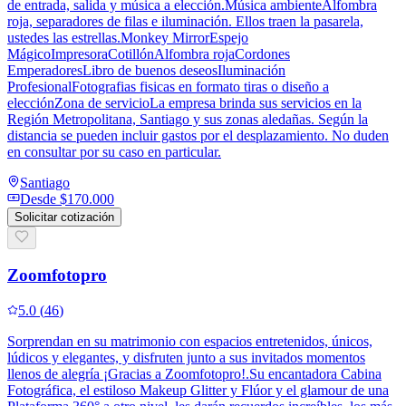
de entrada, salida y música a elección.Música ambienteAlfombra
roja, separadores de filas e iluminación. Ellos traen la pasarela,
ustedes las estrellas.Monkey MirrorEspejo
MágicoImpresoraCotillónAlfombra rojaCordones
EmperadoresLibro de buenos deseosIluminación
ProfesionalFotografias fisicas en formato tiras o diseño a
elecciónZona de servicioLa empresa brinda sus servicios en la
Región Metropolitana, Santiago y sus zonas aledañas. Según la
distancia se pueden incluir gastos por el desplazamiento. No duden
en consultar por su caso en particular.
Santiago
Desde
$170.000
Solicitar cotización
Zoomfotopro
5.0
(
46
)
Sorprendan en su matrimonio con espacios entretenidos, únicos,
lúdicos y elegantes, y disfruten junto a sus invitados momentos
llenos de alegría ¡Gracias a Zoomfotopro!.Su encantadora Cabina
Fotográfica, el estiloso Makeup Glitter y Flúor y el glamour de una