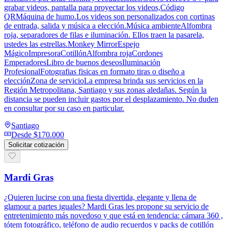
grabar videos, pantalla para proyectar los videos,Código
QRMáquina de humo.Los videos son personalizados con cortinas
de entrada, salida y música a elección.Música ambienteAlfombra
roja, separadores de filas e iluminación. Ellos traen la pasarela,
ustedes las estrellas.Monkey MirrorEspejo
MágicoImpresoraCotillónAlfombra rojaCordones
EmperadoresLibro de buenos deseosIluminación
ProfesionalFotografias fisicas en formato tiras o diseño a
elecciónZona de servicioLa empresa brinda sus servicios en la
Región Metropolitana, Santiago y sus zonas aledañas. Según la
distancia se pueden incluir gastos por el desplazamiento. No duden
en consultar por su caso en particular.
Santiago
Desde
$170.000
Solicitar cotización
Mardi Gras
¿Quieren lucirse con una fiesta divertida, elegante y llena de
glamour a partes iguales? Mardi Gras les propone su servicio de
entretenimiento más novedoso y que está en tendencia: cámara 360 ,
tótem fotográfico, teléfono de audio recuerdos y packs de cotillón