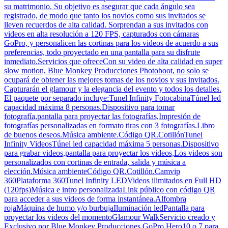
su matrimonio. Su objetivo es asegurar que cada ángulo sea
registrado, de modo que tanto los novios como sus invitados se
lleven recuerdos de alta calidad. Sorprendan a sus invitados con
videos en alta resolución a 120 FPS, capturados con cámaras
GoPro, y personalicen las cortinas para los videos de acuerdo a sus
preferencias, todo proyectado en una pantalla para su disfrute
inmediato.Servicios que ofreceCon su video de alta calidad en super
slow motion, Blue Monkey Producciones Photoboot, no solo se
ocupará de obtener las mejores tomas de los novios y sus invitados.
Capturarán el glamour y la elegancia del evento y todos los detalles.
El paquete por separado incluye:Tunel Infinity FotocabinaTúnel led
capacidad máxima 8 personas.Dispositivo para tomar
fotografía,pantalla para proyectar las fotografías,Impresión de
fotografías personalizadas en formato tiras con 3 fotografías.Libro
de buenos deseos.Música ambiente.Código QR.CotillónTunel
Infinity VideosTúnel led capacidad máxima 5 personas.Dispositivo
para grabar videos,pantalla para proyectar los videos,Los videos son
personalizados con cortinas de entrada, salida y música a
elección.Música ambienteCódigo QR.Cotillón.Camvip
360Plataforma 360Tunel Infinity LEDVideos ilimitados en Full HD
(120fps)Música e intro personalizadaLink público con código QR
para acceder a sus videos de forma instantánea.Alfombra
rojaMáquina de humo y/o burbujaIluminación ledPantalla para
proyectar los videos del momentoGlamour WalkServicio creado y
Exclusivo por Blue Monkey Producciones.GoPro Hero10 o 7 para