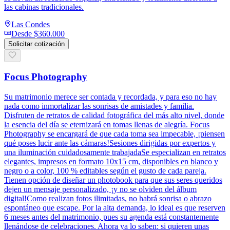
las cabinas tradicionales.
Las Condes
Desde
$360.000
Solicitar cotización
Focus Photography
Su matrimonio merece ser contada y recordada, y para eso no hay
nada como inmortalizar las sonrisas de amistades y familia.
Disfruten de retratos de calidad fotográfica del más alto nivel, donde
la esencia del día se eternizará en tomas llenas de alegría. Focus
Photography se encargará de que cada toma sea impecable, ¡piensen
qué poses lucir ante las cámaras!Sesiones dirigidas por expertos y
una iluminación cuidadosamente trabajadaSe especializan en retratos
elegantes, impresos en formato 10x15 cm, disponibles en blanco y
negro o a color, 100 % editables según el gusto de cada pareja.
Tienen opción de diseñar un photobook para que sus seres queridos
dejen un mensaje personalizado, ¡y no se olviden del álbum
digital!Como realizan fotos ilimitadas, no habrá sonrisa o abrazo
espontáneo que escape. Por la alta demanda, lo ideal es que reserven
6 meses antes del matrimonio, pues su agenda está constantemente
llenándose de celebraciones. Ahora ya lo saben: si quieren unas