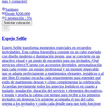
más y contacten!
Santiago
Desde
$200.000
1
promoción
:
5%
Solicitar cotización
Espejo Selfie
Espejo Selfie transforma momentos especiales en recuerdos
inolvidables. Esta cabina fotográfica consiste en un cubo espejado
con diseño moderno e iluminación propia, que se convierte en un
atractivo visual y un punto de encuentro para sus invitados.¿Qué
servicios ofrece?Cuenta con accesorios divertidos, personalización
para cada evento, un equipo profesional y un montaje impecable,
que se adapta perfectamente a matrimonios elegantes, temáticos o al
aire libre.El equipo escucha cada requerimiento para entender qué
estilo de matrimonio desean y cómo complementar la celebración.
Acuerdan previamente todos los aspectos logísticos en cuanto a
traslado, instalación, duración del servicio y elementos decorativos,
e instala y prueba la cabina con tiempo para recibir a los primeros
invitados sin demoras.Un asistente acompaña el uso del cubo,
orienta a los invitados y cuida cada detalle para que todo funcione