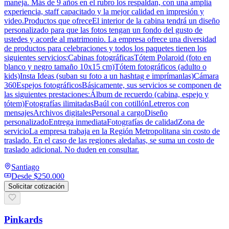
maneja. Más de 9 años en el rubro los respaldan, con una amplia
experiencia, staff capacitado y la mejor calidad en impresión y
video.Productos que ofreceEl interior de la cabina tendrá un diseño
personalizado para que las fotos tengan un fondo del gusto de
ustedes y acorde al matrimonio. La empresa ofrece una diversidad
de productos para celebraciones y todos los paquetes tienen los
siguientes servicios:Cabinas fotográficasTótem Polaroid (foto en
blanco y negro tamaño 10x15 cm)Tótem fotográficos (adulto o
kids)Insta Ideas (suban su foto a un hashtag e imprímanlas)Cámara
360Espejos fotográficosBásicamente, sus servicios se componen de
las siguientes prestaciones:Álbum de recuerdo (cabina, espejo y
tótem)Fotografías ilimitadasBaúl con cotillónLetreros con
mensajesArchivos digitalesPersonal a cargoDiseño
personalizadoEntrega inmediataFotografías de calidadZona de
servicioLa empresa trabaja en la Región Metropolitana sin costo de
traslado. En el caso de las regiones aledañas, se suma un costo de
traslado adicional. No duden en consultar.
Santiago
Desde
$250.000
Solicitar cotización
Pinkards