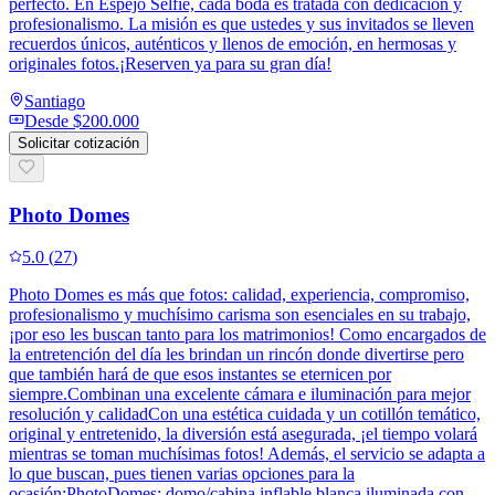
perfecto. En Espejo Selfie, cada boda es tratada con dedicación y
profesionalismo. La misión es que ustedes y sus invitados se lleven
recuerdos únicos, auténticos y llenos de emoción, en hermosas y
originales fotos.¡Reserven ya para su gran día!
Santiago
Desde
$200.000
Solicitar cotización
Photo Domes
5.0
(
27
)
Photo Domes es más que fotos: calidad, experiencia, compromiso,
profesionalismo y muchísimo carisma son esenciales en su trabajo,
¡por eso les buscan tanto para los matrimonios! Como encargados de
la entretención del día les brindan un rincón donde divertirse pero
que también hará de que esos instantes se eternicen por
siempre.Combinan una excelente cámara e iluminación para mejor
resolución y calidadCon una estética cuidada y un cotillón temático,
original y entretenido, la diversión está asegurada, ¡el tiempo volará
mientras se toman muchísimas fotos! Además, el servicio se adapta a
lo que buscan, pues tienen varias opciones para la
ocasión:PhotoDomes: domo/cabina inflable blanca iluminada con