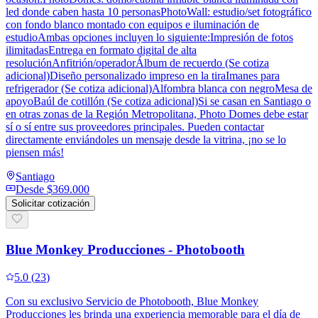
led donde caben hasta 10 personasPhotoWall: estudio/set fotográfico
con fondo blanco montado con equipos e iluminación de
estudioAmbas opciones incluyen lo siguiente:Impresión de fotos
ilimitadasEntrega en formato digital de alta
resoluciónAnfitrión/operadorÁlbum de recuerdo (Se cotiza
adicional)Diseño personalizado impreso en la tiraImanes para
refrigerador (Se cotiza adicional)Alfombra blanca con negroMesa de
apoyoBaúl de cotillón (Se cotiza adicional)Si se casan en Santiago o
en otras zonas de la Región Metropolitana, Photo Domes debe estar
sí o sí entre sus proveedores principales. Pueden contactar
directamente enviándoles un mensaje desde la vitrina, ¡no se lo
piensen más!
Santiago
Desde
$369.000
Solicitar cotización
Blue Monkey Producciones - Photobooth
5.0
(
23
)
Con su exclusivo Servicio de Photobooth, Blue Monkey
Producciones les brinda una experiencia memorable para el día de