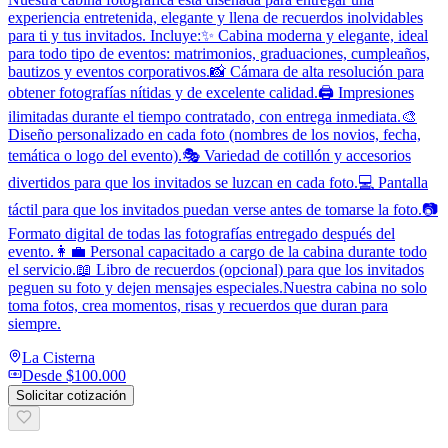
experiencia entretenida, elegante y llena de recuerdos inolvidables
para ti y tus invitados. Incluye:✨ Cabina moderna y elegante, ideal
para todo tipo de eventos: matrimonios, graduaciones, cumpleaños,
bautizos y eventos corporativos.📸 Cámara de alta resolución para
obtener fotografías nítidas y de excelente calidad.🖨️ Impresiones
ilimitadas durante el tiempo contratado, con entrega inmediata.🎨
Diseño personalizado en cada foto (nombres de los novios, fecha,
temática o logo del evento).🎭 Variedad de cotillón y accesorios
divertidos para que los invitados se luzcan en cada foto.💻 Pantalla
táctil para que los invitados puedan verse antes de tomarse la foto.📷
Formato digital de todas las fotografías entregado después del
evento.👩‍💼 Personal capacitado a cargo de la cabina durante todo
el servicio.📖 Libro de recuerdos (opcional) para que los invitados
peguen su foto y dejen mensajes especiales.Nuestra cabina no solo
toma fotos, crea momentos, risas y recuerdos que duran para
siempre.
La Cisterna
Desde
$100.000
Solicitar cotización