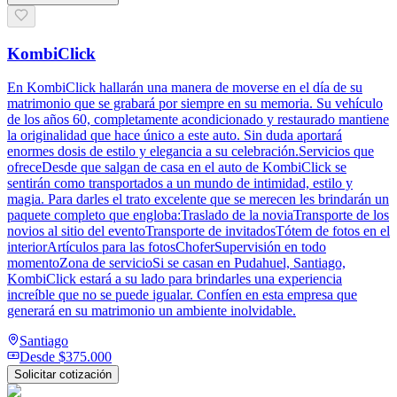
KombiClick
En KombiClick hallarán una manera de moverse en el día de su
matrimonio que se grabará por siempre en su memoria. Su vehículo
de los años 60, completamente acondicionado y restaurado mantiene
la originalidad que hace único a este auto. Sin duda aportará
enormes dosis de estilo y elegancia a su celebración.Servicios que
ofreceDesde que salgan de casa en el auto de KombiClick se
sentirán como transportados a un mundo de intimidad, estilo y
magia. Para darles el trato excelente que se merecen les brindarán un
paquete completo que engloba:Traslado de la noviaTransporte de los
novios al sitio del eventoTransporte de invitadosTótem de fotos en el
interiorArtículos para las fotosChoferSupervisión en todo
momentoZona de servicioSi se casan en Pudahuel, Santiago,
KombiClick estará a su lado para brindarles una experiencia
increíble que no se puede igualar. Confíen en esta empresa que
generará en su matrimonio un ambiente inolvidable.
Santiago
Desde
$375.000
Solicitar cotización