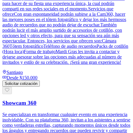
para hacer de su fiesta una experiencia única, la cual podrán
comparti en sus redes sociales en el momento.Servicios que
ofreceCon gran espontaneidad podrán subirse a la Cam360, hacer
las mejores poses en el tótem fotográfico y dejar los más hermosos
audio de recuerdos que no podrán dejar de escuchar.También
podrán lucir el más amplio surtido de accesorios de cotillón, con
opciones led y otros efecto, para que su sensación sea aún más
espectacular. Entonces, los servicios que ofrecen son:Cámara
360Tótem fotográficoTeléfono de audio recuerdosPacks de cotillón
(Hora loca)Forma de trabajoMardi Gras les invita a contactar y
dejarse asesorar sobre las opciones más adecuadas al número de
invitados y estilo de su celebración. ¡Será una gran experiencia!
Santiago
Desde
$150.000
Solicitar cotización
Showcam 360
Se especializan en transformar cualquier evento en una experiencia
inolvidable. Con su plataforma 360, invitan a los asistentes a sentirse
como verdaderas estrellas, capturando momentos únicos desde todos
los ángulos y entregando recuerdos que pueden revivir y compartir