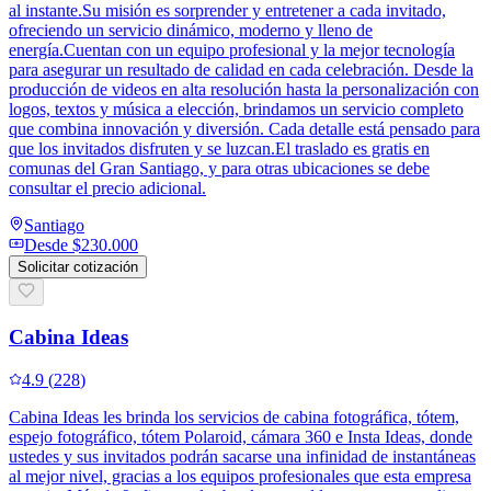
al instante.Su misión es sorprender y entretener a cada invitado,
ofreciendo un servicio dinámico, moderno y lleno de
energía.Cuentan con un equipo profesional y la mejor tecnología
para asegurar un resultado de calidad en cada celebración. Desde la
producción de videos en alta resolución hasta la personalización con
logos, textos y música a elección, brindamos un servicio completo
que combina innovación y diversión. Cada detalle está pensado para
que los invitados disfruten y se luzcan.El traslado es gratis en
comunas del Gran Santiago, y para otras ubicaciones se debe
consultar el precio adicional.
Santiago
Desde
$230.000
Solicitar cotización
Cabina Ideas
4.9
(
228
)
Cabina Ideas les brinda los servicios de cabina fotográfica, tótem,
espejo fotográfico, tótem Polaroid, cámara 360 e Insta Ideas, donde
ustedes y sus invitados podrán sacarse una infinidad de instantáneas
al mejor nivel, gracias a los equipos profesionales que esta empresa