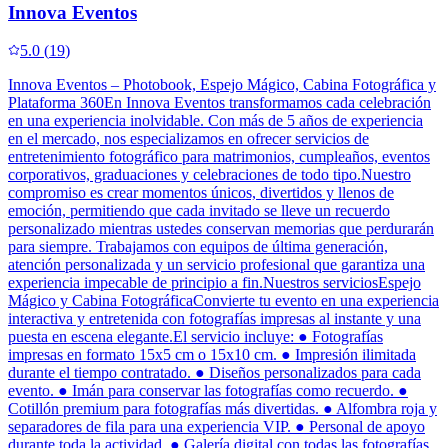
Innova Eventos
5.0
(
19
)
Innova Eventos – Photobook, Espejo Mágico, Cabina Fotográfica y
Plataforma 360En Innova Eventos transformamos cada celebración
en una experiencia inolvidable. Con más de 5 años de experiencia
en el mercado, nos especializamos en ofrecer servicios de
entretenimiento fotográfico para matrimonios, cumpleaños, eventos
corporativos, graduaciones y celebraciones de todo tipo.Nuestro
compromiso es crear momentos únicos, divertidos y llenos de
emoción, permitiendo que cada invitado se lleve un recuerdo
personalizado mientras ustedes conservan memorias que perdurarán
para siempre. Trabajamos con equipos de última generación,
atención personalizada y un servicio profesional que garantiza una
experiencia impecable de principio a fin.Nuestros serviciosEspejo
Mágico y Cabina FotográficaConvierte tu evento en una experiencia
interactiva y entretenida con fotografías impresas al instante y una
puesta en escena elegante.El servicio incluye: ● Fotografías
impresas en formato 15x5 cm o 15x10 cm. ● Impresión ilimitada
durante el tiempo contratado. ● Diseños personalizados para cada
evento. ● Imán para conservar las fotografías como recuerdo. ●
Cotillón premium para fotografías más divertidas. ● Alfombra roja y
separadores de fila para una experiencia VIP. ● Personal de apoyo
durante toda la actividad. ● Galería digital con todas las fotografías