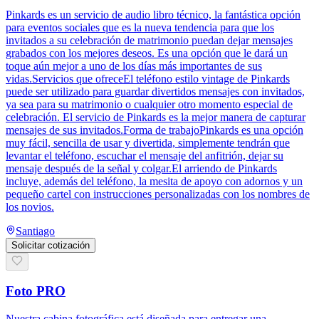
Pinkards es un servicio de audio libro técnico, la fantástica opción
para eventos sociales que es la nueva tendencia para que los
invitados a su celebración de matrimonio puedan dejar mensajes
grabados con los mejores deseos. Es una opción que le dará un
toque aún mejor a uno de los días más importantes de sus
vidas.Servicios que ofreceEl teléfono estilo vintage de Pinkards
puede ser utilizado para guardar divertidos mensajes con invitados,
ya sea para su matrimonio o cualquier otro momento especial de
celebración. El servicio de Pinkards es la mejor manera de capturar
mensajes de sus invitados.Forma de trabajoPinkards es una opción
muy fácil, sencilla de usar y divertida, simplemente tendrán que
levantar el teléfono, escuchar el mensaje del anfitrión, dejar su
mensaje después de la señal y colgar.El arriendo de Pinkards
incluye, además del teléfono, la mesita de apoyo con adornos y un
pequeño cartel con instrucciones personalizadas con los nombres de
los novios.
Santiago
Solicitar cotización
Foto PRO
Nuestra cabina fotográfica está diseñada para entregar una