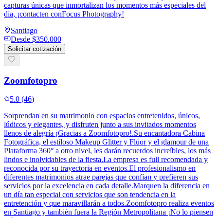
capturas únicas que inmortalizan los momentos más especiales del
día, ¡contacten conFocus Photography!
Santiago
Desde
$350.000
Solicitar cotización
Zoomfotopro
5.0
(
46
)
Sorprendan en su matrimonio con espacios entretenidos, únicos,
lúdicos y elegantes, y disfruten junto a sus invitados momentos
llenos de alegría ¡Gracias a Zoomfotopro!.Su encantadora Cabina
Fotográfica, el estiloso Makeup Glitter y Flúor y el glamour de una
Plataforma 360° a otro nivel, les darán recuerdos increíbles, los más
lindos e inolvidables de la fiesta.La empresa es full recomendada y
reconocida por su trayectoria en eventos.El profesionalismo en
diferentes matrimonios atrae parejas que confían y prefieren sus
servicios por la excelencia en cada detalle.Marquen la diferencia en
un día tan especial con servicios que son tendencia en la
entretención y que maravillarán a todos.Zoomfotopro realiza eventos
en Santiago y también fuera la Región Metropolitana ¡No lo piensen