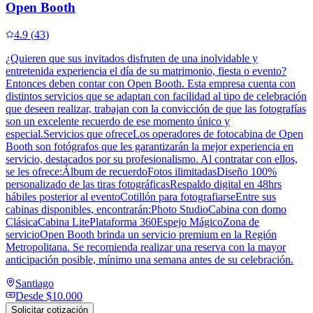
Open Booth
4.9
(
43
)
¿Quieren que sus invitados disfruten de una inolvidable y
entretenida experiencia el día de su matrimonio, fiesta o evento?
Entonces deben contar con Open Booth. Esta empresa cuenta con
distintos servicios que se adaptan con facilidad al tipo de celebración
que deseen realizar, trabajan con la convicción de que las fotografías
son un excelente recuerdo de ese momento único y
especial.Servicios que ofreceLos operadores de fotocabina de Open
Booth son fotógrafos que les garantizarán la mejor experiencia en
servicio, destacados por su profesionalismo. Al contratar con ellos,
se les ofrece:Álbum de recuerdoFotos ilimitadasDiseño 100%
personalizado de las tiras fotográficasRespaldo digital en 48hrs
hábiles posterior al eventoCotillón para fotografiarseEntre sus
cabinas disponibles, encontrarán:Photo StudioCabina con domo
ClásicaCabina LitePlataforma 360Espejo MágicoZona de
servicioOpen Booth brinda un servicio premium en la Región
Metropolitana. Se recomienda realizar una reserva con la mayor
anticipación posible, mínimo una semana antes de su celebración.
Santiago
Desde
$10.000
Solicitar cotización