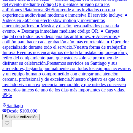
del evento mediante código QR o enlace privado para los
anfitriones.Plataforma 360Sorprende a tus invitados con una
experiencia audiovisual moderna e inmersiva.El servicio incluye: ●
Videos en 360° con efecto slow motion y movimientos
cinematográficos. ● Música y diseño personalizados para cada
evento. ● Descarga inmediata mediante código QR. ● Carpeta
digital con todos los videos para los anfitriones. ● Accesorios y
cotillón para hacer cada grabación aún más entretenida. ● Operador
especializado durante todo el servicio.Nuestra forma de trabajarEn
Innova Eventos nos encargamos de toda la instalación, operación y
retiro del equipamiento para que ustedes solo se preocupen de
disfrutar su celebración.Prestamos servicios en Santiago y sus
alrededores, llegando puntualmente con todos los equipos necesarios
y un equipo humano comprometido con entregar una atención
cercana, profesional y de excelencia.Nuestro objetivo es que cada
invitado viva una experiencia memorable y que ustedes conserven
recuerdos únicos de uno de los días más importantes de sus vidas.
😻🥳
Santiago
Desde
$100.000
Solicitar cotización