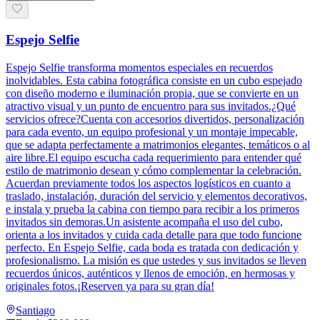
Espejo Selfie
Espejo Selfie transforma momentos especiales en recuerdos
inolvidables. Esta cabina fotográfica consiste en un cubo espejado
con diseño moderno e iluminación propia, que se convierte en un
atractivo visual y un punto de encuentro para sus invitados.¿Qué
servicios ofrece?Cuenta con accesorios divertidos, personalización
para cada evento, un equipo profesional y un montaje impecable,
que se adapta perfectamente a matrimonios elegantes, temáticos o al
aire libre.El equipo escucha cada requerimiento para entender qué
estilo de matrimonio desean y cómo complementar la celebración.
Acuerdan previamente todos los aspectos logísticos en cuanto a
traslado, instalación, duración del servicio y elementos decorativos,
e instala y prueba la cabina con tiempo para recibir a los primeros
invitados sin demoras.Un asistente acompaña el uso del cubo,
orienta a los invitados y cuida cada detalle para que todo funcione
perfecto. En Espejo Selfie, cada boda es tratada con dedicación y
profesionalismo. La misión es que ustedes y sus invitados se lleven
recuerdos únicos, auténticos y llenos de emoción, en hermosas y
originales fotos.¡Reserven ya para su gran día!
Santiago