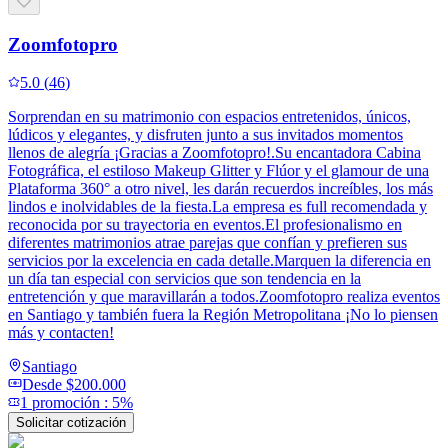
Zoomfotopro
5.0
(
46
)
Sorprendan en su matrimonio con espacios entretenidos, únicos,
lúdicos y elegantes, y disfruten junto a sus invitados momentos
llenos de alegría ¡Gracias a Zoomfotopro!.Su encantadora Cabina
Fotográfica, el estiloso Makeup Glitter y Flúor y el glamour de una
Plataforma 360° a otro nivel, les darán recuerdos increíbles, los más
lindos e inolvidables de la fiesta.La empresa es full recomendada y
reconocida por su trayectoria en eventos.El profesionalismo en
diferentes matrimonios atrae parejas que confían y prefieren sus
servicios por la excelencia en cada detalle.Marquen la diferencia en
un día tan especial con servicios que son tendencia en la
entretención y que maravillarán a todos.Zoomfotopro realiza eventos
en Santiago y también fuera la Región Metropolitana ¡No lo piensen
más y contacten!
Santiago
Desde
$200.000
1
promoción
:
5%
Solicitar cotización