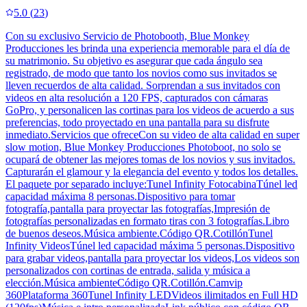
5.0
(
23
)
Con su exclusivo Servicio de Photobooth, Blue Monkey
Producciones les brinda una experiencia memorable para el día de
su matrimonio. Su objetivo es asegurar que cada ángulo sea
registrado, de modo que tanto los novios como sus invitados se
lleven recuerdos de alta calidad. Sorprendan a sus invitados con
videos en alta resolución a 120 FPS, capturados con cámaras
GoPro, y personalicen las cortinas para los videos de acuerdo a sus
preferencias, todo proyectado en una pantalla para su disfrute
inmediato.Servicios que ofreceCon su video de alta calidad en super
slow motion, Blue Monkey Producciones Photoboot, no solo se
ocupará de obtener las mejores tomas de los novios y sus invitados.
Capturarán el glamour y la elegancia del evento y todos los detalles.
El paquete por separado incluye:Tunel Infinity FotocabinaTúnel led
capacidad máxima 8 personas.Dispositivo para tomar
fotografía,pantalla para proyectar las fotografías,Impresión de
fotografías personalizadas en formato tiras con 3 fotografías.Libro
de buenos deseos.Música ambiente.Código QR.CotillónTunel
Infinity VideosTúnel led capacidad máxima 5 personas.Dispositivo
para grabar videos,pantalla para proyectar los videos,Los videos son
personalizados con cortinas de entrada, salida y música a
elección.Música ambienteCódigo QR.Cotillón.Camvip
360Plataforma 360Tunel Infinity LEDVideos ilimitados en Full HD