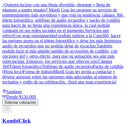
¿Quieren lucirse con una fiesta divertida, elegante y llena de
glamour a partes iguales? Mardi Gras les propone su servicio de
entretenimiento más novedoso y que está en tendencia: cámara 360 ,
tótem fotográfico, teléfono de audio recuerdos y packs de cotillón
para hacer de su fiesta una experiencia única, la cual podrán
comparti en sus redes sociales en el momento.Servicios que
ofreceCon gran espontaneidad podrán subirse a la Cam360, hacer
las mejores poses en el tótem fotográfico y dejar los más hermosos
audio de recuerdos que no podrán dejar de escuchar.También
podrán lucir el más amplio surtido de accesorios de cotillón, con
opciones led y otros efecto, para que su sensación sea aún más
espectacular. Entonces, los servicios que ofrecen son:Cámara
360Tótem fotográficoTeléfono de audio recuerdosPacks de cotillón
(Hora loca)Forma de trabajoMardi Gras les invita a contactar y
dejarse asesorar sobre las opciones más adecuadas al número de
invitados y estilo de su celebración. ¡Será una gran experiencia!
Santiago
Desde
$150.000
Solicitar cotización
KombiClick