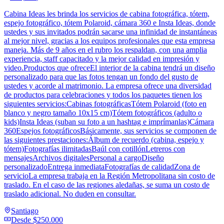
Cabina Ideas les brinda los servicios de cabina fotográfica, tótem,
espejo fotográfico, tótem Polaroid, cámara 360 e Insta Ideas, donde
ustedes y sus invitados podrán sacarse una infinidad de instantáneas
al mejor nivel, gracias a los equipos profesionales que esta empresa
maneja. Más de 9 años en el rubro los respaldan, con una amplia
experiencia, staff capacitado y la mejor calidad en impresión y
video.Productos que ofreceEl interior de la cabina tendrá un diseño
personalizado para que las fotos tengan un fondo del gusto de
ustedes y acorde al matrimonio. La empresa ofrece una diversidad
de productos para celebraciones y todos los paquetes tienen los
siguientes servicios:Cabinas fotográficasTótem Polaroid (foto en
blanco y negro tamaño 10x15 cm)Tótem fotográficos (adulto o
kids)Insta Ideas (suban su foto a un hashtag e imprímanlas)Cámara
360Espejos fotográficosBásicamente, sus servicios se componen de
las siguientes prestaciones:Álbum de recuerdo (cabina, espejo y
tótem)Fotografías ilimitadasBaúl con cotillónLetreros con
mensajesArchivos digitalesPersonal a cargoDiseño
personalizadoEntrega inmediataFotografías de calidadZona de
servicioLa empresa trabaja en la Región Metropolitana sin costo de
traslado. En el caso de las regiones aledañas, se suma un costo de
traslado adicional. No duden en consultar.
Santiago
Desde
$250.000