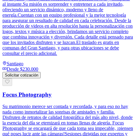
al instante.Su misión es sorprender y entretener a cada invitado,
ofreciendo un servicio dinámico, moderno y lleno de
energía.Cuentan con un equipo profesional y la mejor tecnología
para asegurar un resultado de calidad en cada celebración. Desde la
producción de videos en alta resolución hasta la personalización con
logos, textos y música a elección, brindamos un servicio completo
que combina innovación y diversión. Cada detalle está pensado para
que los invitados disfruten y se luzcan.El traslado es gratis en
comunas del Gran Santiago, y para otras ubicaciones se debe
consultar el precio adicional.
Santiago
Desde
$230.000
Solicitar cotización
Focus Photography
Su matrimonio merece ser contada y recordada, y para eso no hay
nada como inmortalizar las sonrisas de amistades y familia.
Disfruten de retratos de calidad fotográfica del más alto nivel, donde
la esencia del día se eternizará en tomas llenas de alegría. Focus
Photography se encargará de que cada toma sea impecable, ¡piensen
qué poses lucir ante las cámaras!Sesiones dirigidas por expertos y