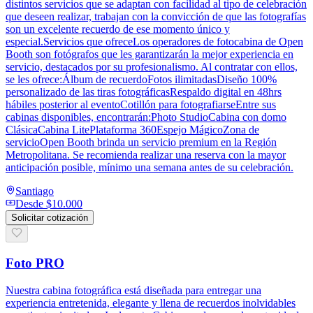
distintos servicios que se adaptan con facilidad al tipo de celebración
que deseen realizar, trabajan con la convicción de que las fotografías
son un excelente recuerdo de ese momento único y
especial.Servicios que ofreceLos operadores de fotocabina de Open
Booth son fotógrafos que les garantizarán la mejor experiencia en
servicio, destacados por su profesionalismo. Al contratar con ellos,
se les ofrece:Álbum de recuerdoFotos ilimitadasDiseño 100%
personalizado de las tiras fotográficasRespaldo digital en 48hrs
hábiles posterior al eventoCotillón para fotografiarseEntre sus
cabinas disponibles, encontrarán:Photo StudioCabina con domo
ClásicaCabina LitePlataforma 360Espejo MágicoZona de
servicioOpen Booth brinda un servicio premium en la Región
Metropolitana. Se recomienda realizar una reserva con la mayor
anticipación posible, mínimo una semana antes de su celebración.
Santiago
Desde
$10.000
Solicitar cotización
Foto PRO
Nuestra cabina fotográfica está diseñada para entregar una
experiencia entretenida, elegante y llena de recuerdos inolvidables