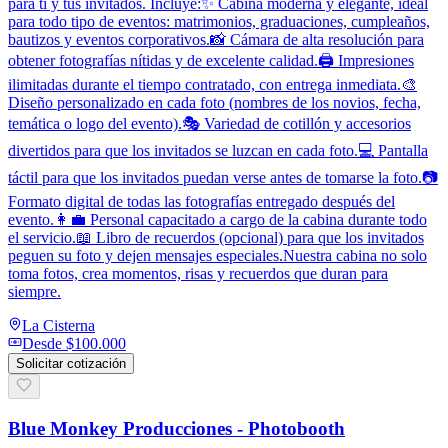
para ti y tus invitados. Incluye:✨ Cabina moderna y elegante, ideal
para todo tipo de eventos: matrimonios, graduaciones, cumpleaños,
bautizos y eventos corporativos.📸 Cámara de alta resolución para
obtener fotografías nítidas y de excelente calidad.🖨️ Impresiones
ilimitadas durante el tiempo contratado, con entrega inmediata.🎨
Diseño personalizado en cada foto (nombres de los novios, fecha,
temática o logo del evento).🎭 Variedad de cotillón y accesorios
divertidos para que los invitados se luzcan en cada foto.💻 Pantalla
táctil para que los invitados puedan verse antes de tomarse la foto.📷
Formato digital de todas las fotografías entregado después del
evento.👩‍💼 Personal capacitado a cargo de la cabina durante todo
el servicio.📖 Libro de recuerdos (opcional) para que los invitados
peguen su foto y dejen mensajes especiales.Nuestra cabina no solo
toma fotos, crea momentos, risas y recuerdos que duran para
siempre.
La Cisterna
Desde
$100.000
Solicitar cotización
Blue Monkey Producciones - Photobooth