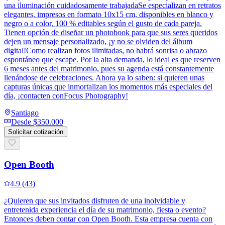
una iluminación cuidadosamente trabajadaSe especializan en retratos
elegantes, impresos en formato 10x15 cm, disponibles en blanco y
negro o a color, 100 % editables según el gusto de cada pareja.
Tienen opción de diseñar un photobook para que sus seres queridos
dejen un mensaje personalizado, ¡y no se olviden del álbum
digital!Como realizan fotos ilimitadas, no habrá sonrisa o abrazo
espontáneo que escape. Por la alta demanda, lo ideal es que reserven
6 meses antes del matrimonio, pues su agenda está constantemente
llenándose de celebraciones. Ahora ya lo saben: si quieren unas
capturas únicas que inmortalizan los momentos más especiales del
día, ¡contacten conFocus Photography!
Santiago
Desde
$350.000
Solicitar cotización
Open Booth
4.9
(
43
)
¿Quieren que sus invitados disfruten de una inolvidable y
entretenida experiencia el día de su matrimonio, fiesta o evento?
Entonces deben contar con Open Booth. Esta empresa cuenta con