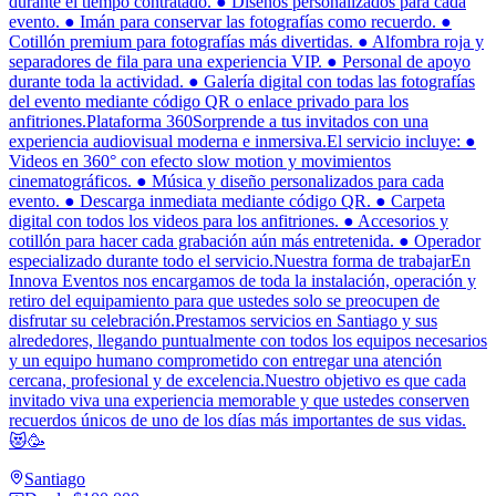
durante el tiempo contratado. ● Diseños personalizados para cada
evento. ● Imán para conservar las fotografías como recuerdo. ●
Cotillón premium para fotografías más divertidas. ● Alfombra roja y
separadores de fila para una experiencia VIP. ● Personal de apoyo
durante toda la actividad. ● Galería digital con todas las fotografías
del evento mediante código QR o enlace privado para los
anfitriones.Plataforma 360Sorprende a tus invitados con una
experiencia audiovisual moderna e inmersiva.El servicio incluye: ●
Videos en 360° con efecto slow motion y movimientos
cinematográficos. ● Música y diseño personalizados para cada
evento. ● Descarga inmediata mediante código QR. ● Carpeta
digital con todos los videos para los anfitriones. ● Accesorios y
cotillón para hacer cada grabación aún más entretenida. ● Operador
especializado durante todo el servicio.Nuestra forma de trabajarEn
Innova Eventos nos encargamos de toda la instalación, operación y
retiro del equipamiento para que ustedes solo se preocupen de
disfrutar su celebración.Prestamos servicios en Santiago y sus
alrededores, llegando puntualmente con todos los equipos necesarios
y un equipo humano comprometido con entregar una atención
cercana, profesional y de excelencia.Nuestro objetivo es que cada
invitado viva una experiencia memorable y que ustedes conserven
recuerdos únicos de uno de los días más importantes de sus vidas.
😻🥳
Santiago