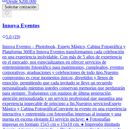
Desde
$200.000
Solicitar cotización
Innova Eventos
5.0
(
19
)
Innova Eventos – Photobook, Espejo Mágico, Cabina Fotográfica y
Plataforma 360En Innova Eventos transformamos cada celebración
en una experiencia inolvidable. Con más de 5 años de experiencia
en el mercado, nos especializamos en ofrecer servicios de
entretenimiento fotográfico para matrimonios, cumpleaños, eventos
corporativos, graduaciones y celebraciones de todo tipo.Nuestro
compromiso es crear momentos únicos, divertidos y llenos de
emoción, permitiendo que cada invitado se lleve un recuerdo
personalizado mientras ustedes conservan memorias que perdurarán
para siempre. Trabajamos con equipos de última generación,
atención personalizada y un servicio profesional que garantiza una
experiencia impecable de principio a fin.Nuestros serviciosEspejo
Mágico y Cabina FotográficaConvierte tu evento en una experiencia
interactiva y entretenida con fotografías impresas al instante y una
puesta en escena elegante.El servicio incluye: ● Fotografías
impresas en formato 15x5 cm o 15x10 cm. ● Impresión ilimitada