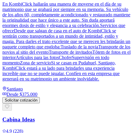
En KombiClick hallarán una manera de moverse en el día de su
matrimonio que se grabará por siempre en su memoria. Su vehículo
de los años 60, completamente acondicionado y restaurado mantiene
la originalidad que hace único a este auto. Sin duda aportará
enormes dosis de estilo y elegancia a su celebración.Servicios que
ofreceDesde que salgan de casa en el auto de KombiClick se
sentirán como transportados a un mundo de intimidad, estilo y
magia. Para darles el trato excelente que se merecen les brindarán un
paquete completo que engloba:Traslado de la noviaTransporte de los
novios al sitio del eventoTransporte de invitadosTótem de fotos en el
interiorArtículos para las fotosChoferSupervisión en todo
momentoZona de servicioSi se casan en Pudahuel, Santiago,
KombiClick estará a su lado para brindarles una experiencia
increíble que no se puede igualar. Confíen en esta empresa que
generará en su matrimonio un ambiente inolvidable.
Santiago
Desde
$375.000
Solicitar cotización
Cabina Ideas
4.9
(
228
)