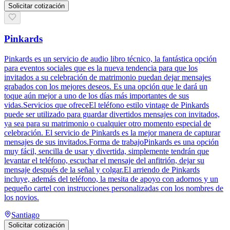
Solicitar cotización
Pinkards
Pinkards es un servicio de audio libro técnico, la fantástica opción
para eventos sociales que es la nueva tendencia para que los
invitados a su celebración de matrimonio puedan dejar mensajes
grabados con los mejores deseos. Es una opción que le dará un
toque aún mejor a uno de los días más importantes de sus
vidas.Servicios que ofreceEl teléfono estilo vintage de Pinkards
puede ser utilizado para guardar divertidos mensajes con invitados,
ya sea para su matrimonio o cualquier otro momento especial de
celebración. El servicio de Pinkards es la mejor manera de capturar
mensajes de sus invitados.Forma de trabajoPinkards es una opción
muy fácil, sencilla de usar y divertida, simplemente tendrán que
levantar el teléfono, escuchar el mensaje del anfitrión, dejar su
mensaje después de la señal y colgar.El arriendo de Pinkards
incluye, además del teléfono, la mesita de apoyo con adornos y un
pequeño cartel con instrucciones personalizadas con los nombres de
los novios.
Santiago
Solicitar cotización