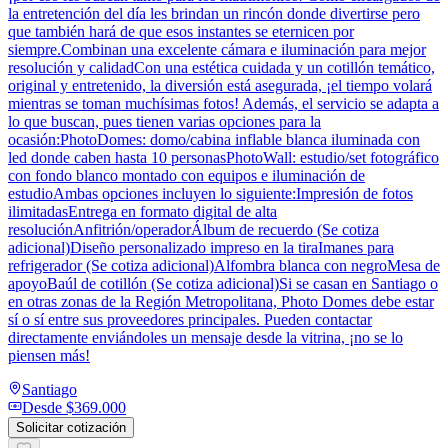
la entretención del día les brindan un rincón donde divertirse pero
que también hará de que esos instantes se eternicen por
siempre.Combinan una excelente cámara e iluminación para mejor
resolución y calidadCon una estética cuidada y un cotillón temático,
original y entretenido, la diversión está asegurada, ¡el tiempo volará
mientras se toman muchísimas fotos! Además, el servicio se adapta a
lo que buscan, pues tienen varias opciones para la
ocasión:PhotoDomes: domo/cabina inflable blanca iluminada con
led donde caben hasta 10 personasPhotoWall: estudio/set fotográfico
con fondo blanco montado con equipos e iluminación de
estudioAmbas opciones incluyen lo siguiente:Impresión de fotos
ilimitadasEntrega en formato digital de alta
resoluciónAnfitrión/operadorÁlbum de recuerdo (Se cotiza
adicional)Diseño personalizado impreso en la tiraImanes para
refrigerador (Se cotiza adicional)Alfombra blanca con negroMesa de
apoyoBaúl de cotillón (Se cotiza adicional)Si se casan en Santiago o
en otras zonas de la Región Metropolitana, Photo Domes debe estar
sí o sí entre sus proveedores principales. Pueden contactar
directamente enviándoles un mensaje desde la vitrina, ¡no se lo
piensen más!
Santiago
Desde
$369.000
Solicitar cotización