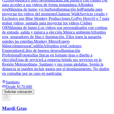
(120fps)Música e intro personalizadaLink público con código QR
para acceder a sus videos de forma instantánea.Alfombra
rojaMáquina de humo y/o burbujaIluminación ledPantalla para
proyectar los videos del momentoGlamour WalkServicio creado y
Exclusivo por Blue Monkey Producciones.GoPro Hero10 o 7 para
grabar videos, pantalla para proyectar los videos,Código
QRMáquina de humo.Los videos son personalizados con cortinas
de entrada, salida y música a elección.Música ambienteAlfombra
roja, separadores de filas e iluminación. Ellos traen la pasarela,
ustedes las estrellas.Monkey MirrorEspejo
MágicoImpresoraCotillónAlfombra rojaCordones
EmperadoresLibro de buenos deseosIluminación
ProfesionalFotografias fisicas en formato tiras o diseño a
elecciónZona de servicioLa empresa brinda sus servicios en la
Región Metropolitana, Santiago y sus zonas aledañas. Según la
distancia se pueden incluir gastos por el desplazamiento. No duden
en consultar por su caso en particular.
Santiago
Desde
$170.000
Solicitar cotización
Mardi Gras