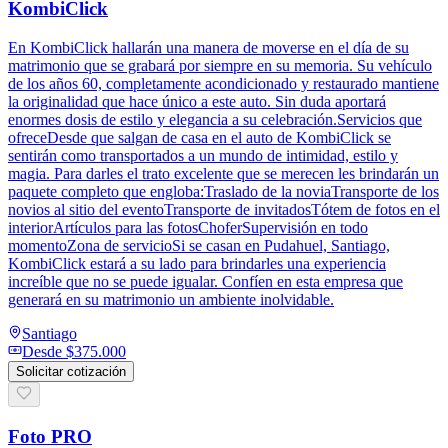
KombiClick
En KombiClick hallarán una manera de moverse en el día de su
matrimonio que se grabará por siempre en su memoria. Su vehículo
de los años 60, completamente acondicionado y restaurado mantiene
la originalidad que hace único a este auto. Sin duda aportará
enormes dosis de estilo y elegancia a su celebración.Servicios que
ofreceDesde que salgan de casa en el auto de KombiClick se
sentirán como transportados a un mundo de intimidad, estilo y
magia. Para darles el trato excelente que se merecen les brindarán un
paquete completo que engloba:Traslado de la noviaTransporte de los
novios al sitio del eventoTransporte de invitadosTótem de fotos en el
interiorArtículos para las fotosChoferSupervisión en todo
momentoZona de servicioSi se casan en Pudahuel, Santiago,
KombiClick estará a su lado para brindarles una experiencia
increíble que no se puede igualar. Confíen en esta empresa que
generará en su matrimonio un ambiente inolvidable.
Santiago
Desde
$375.000
Solicitar cotización
Foto PRO