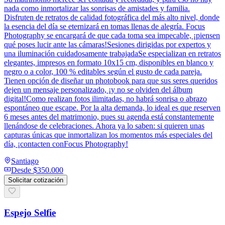
nada como inmortalizar las sonrisas de amistades y familia.
Disfruten de retratos de calidad fotográfica del más alto nivel, donde
la esencia del día se eternizará en tomas llenas de alegría. Focus
Photography se encargará de que cada toma sea impecable, ¡piensen
qué poses lucir ante las cámaras!Sesiones dirigidas por expertos y
una iluminación cuidadosamente trabajadaSe especializan en retratos
elegantes, impresos en formato 10x15 cm, disponibles en blanco y
negro o a color, 100 % editables según el gusto de cada pareja.
Tienen opción de diseñar un photobook para que sus seres queridos
dejen un mensaje personalizado, ¡y no se olviden del álbum
digital!Como realizan fotos ilimitadas, no habrá sonrisa o abrazo
espontáneo que escape. Por la alta demanda, lo ideal es que reserven
6 meses antes del matrimonio, pues su agenda está constantemente
llenándose de celebraciones. Ahora ya lo saben: si quieren unas
capturas únicas que inmortalizan los momentos más especiales del
día, ¡contacten conFocus Photography!
Santiago
Desde
$350.000
Solicitar cotización
Espejo Selfie