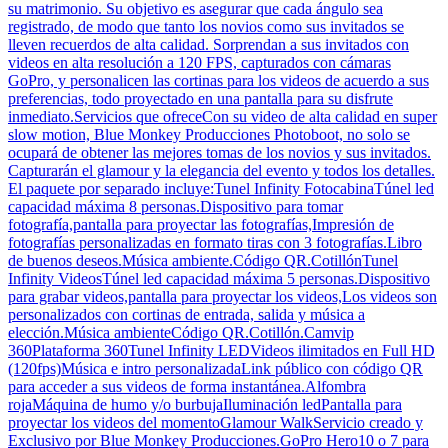
su matrimonio. Su objetivo es asegurar que cada ángulo sea
registrado, de modo que tanto los novios como sus invitados se
lleven recuerdos de alta calidad. Sorprendan a sus invitados con
videos en alta resolución a 120 FPS, capturados con cámaras
GoPro, y personalicen las cortinas para los videos de acuerdo a sus
preferencias, todo proyectado en una pantalla para su disfrute
inmediato.Servicios que ofreceCon su video de alta calidad en super
slow motion, Blue Monkey Producciones Photoboot, no solo se
ocupará de obtener las mejores tomas de los novios y sus invitados.
Capturarán el glamour y la elegancia del evento y todos los detalles.
El paquete por separado incluye:Tunel Infinity FotocabinaTúnel led
capacidad máxima 8 personas.Dispositivo para tomar
fotografía,pantalla para proyectar las fotografías,Impresión de
fotografías personalizadas en formato tiras con 3 fotografías.Libro
de buenos deseos.Música ambiente.Código QR.CotillónTunel
Infinity VideosTúnel led capacidad máxima 5 personas.Dispositivo
para grabar videos,pantalla para proyectar los videos,Los videos son
personalizados con cortinas de entrada, salida y música a
elección.Música ambienteCódigo QR.Cotillón.Camvip
360Plataforma 360Tunel Infinity LEDVideos ilimitados en Full HD
(120fps)Música e intro personalizadaLink público con código QR
para acceder a sus videos de forma instantánea.Alfombra
rojaMáquina de humo y/o burbujaIluminación ledPantalla para
proyectar los videos del momentoGlamour WalkServicio creado y
Exclusivo por Blue Monkey Producciones.GoPro Hero10 o 7 para