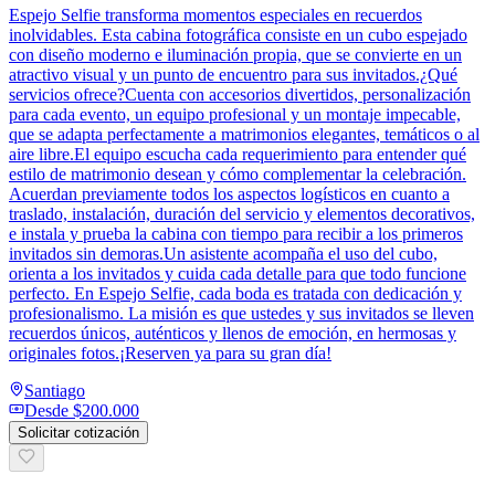
Espejo Selfie transforma momentos especiales en recuerdos
inolvidables. Esta cabina fotográfica consiste en un cubo espejado
con diseño moderno e iluminación propia, que se convierte en un
atractivo visual y un punto de encuentro para sus invitados.¿Qué
servicios ofrece?Cuenta con accesorios divertidos, personalización
para cada evento, un equipo profesional y un montaje impecable,
que se adapta perfectamente a matrimonios elegantes, temáticos o al
aire libre.El equipo escucha cada requerimiento para entender qué
estilo de matrimonio desean y cómo complementar la celebración.
Acuerdan previamente todos los aspectos logísticos en cuanto a
traslado, instalación, duración del servicio y elementos decorativos,
e instala y prueba la cabina con tiempo para recibir a los primeros
invitados sin demoras.Un asistente acompaña el uso del cubo,
orienta a los invitados y cuida cada detalle para que todo funcione
perfecto. En Espejo Selfie, cada boda es tratada con dedicación y
profesionalismo. La misión es que ustedes y sus invitados se lleven
recuerdos únicos, auténticos y llenos de emoción, en hermosas y
originales fotos.¡Reserven ya para su gran día!
Santiago
Desde
$200.000
Solicitar cotización