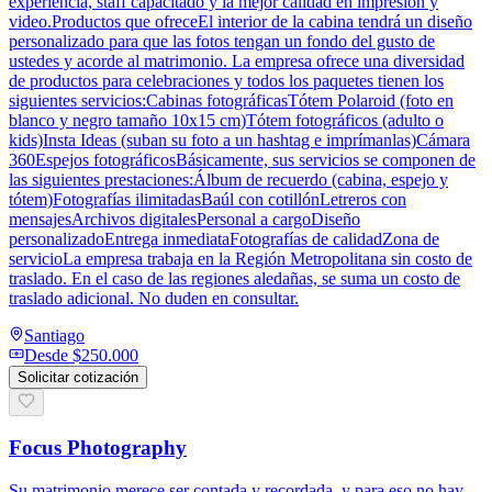
experiencia, staff capacitado y la mejor calidad en impresión y
video.Productos que ofreceEl interior de la cabina tendrá un diseño
personalizado para que las fotos tengan un fondo del gusto de
ustedes y acorde al matrimonio. La empresa ofrece una diversidad
de productos para celebraciones y todos los paquetes tienen los
siguientes servicios:Cabinas fotográficasTótem Polaroid (foto en
blanco y negro tamaño 10x15 cm)Tótem fotográficos (adulto o
kids)Insta Ideas (suban su foto a un hashtag e imprímanlas)Cámara
360Espejos fotográficosBásicamente, sus servicios se componen de
las siguientes prestaciones:Álbum de recuerdo (cabina, espejo y
tótem)Fotografías ilimitadasBaúl con cotillónLetreros con
mensajesArchivos digitalesPersonal a cargoDiseño
personalizadoEntrega inmediataFotografías de calidadZona de
servicioLa empresa trabaja en la Región Metropolitana sin costo de
traslado. En el caso de las regiones aledañas, se suma un costo de
traslado adicional. No duden en consultar.
Santiago
Desde
$250.000
Solicitar cotización
Focus Photography
Su matrimonio merece ser contada y recordada, y para eso no hay