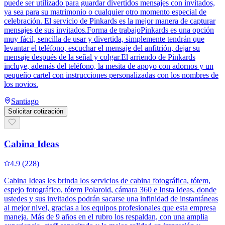
puede ser utilizado para guardar divertidos mensajes con invitados,
ya sea para su matrimonio o cualquier otro momento especial de
celebración. El servicio de Pinkards es la mejor manera de capturar
mensajes de sus invitados.Forma de trabajoPinkards es una opción
muy fácil, sencilla de usar y divertida, simplemente tendrán que
levantar el teléfono, escuchar el mensaje del anfitrión, dejar su
mensaje después de la señal y colgar.El arriendo de Pinkards
incluye, además del teléfono, la mesita de apoyo con adornos y un
pequeño cartel con instrucciones personalizadas con los nombres de
los novios.
Santiago
Solicitar cotización
Cabina Ideas
4.9
(
228
)
Cabina Ideas les brinda los servicios de cabina fotográfica, tótem,
espejo fotográfico, tótem Polaroid, cámara 360 e Insta Ideas, donde
ustedes y sus invitados podrán sacarse una infinidad de instantáneas
al mejor nivel, gracias a los equipos profesionales que esta empresa
maneja. Más de 9 años en el rubro los respaldan, con una amplia