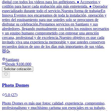
digital con todos los videos para los anfitriones. ● Accesorios y
cotillón para hacer cada grabación aún más entretenida. ● Operador
especializado durante todo el servicio.Nuestra forma de trabajarEn
Innova Eventos nos encargamos de toda la instalación, operación y
retiro del equipamiento para que ustedes solo se preocupen de
disfrutar su celebración.Prestamos servicios en Santiago y sus
alrededores, llegando puntualmente con todos los equipos necesarios
y un equipo humano comprometido con entregar una atención
cercana, profesional y de excelencia.Nuestro objetivo es que cada
invitado viva una experiencia memorable y que ustedes conserven
recuerdos únicos de uno de los días más importantes de sus vidas.
😻🥳
Santiago
Desde
$100.000
Solicitar cotización
Photo Domes
5.0
(
27
)
Photo Domes es más que fotos: calidad, experiencia, compromiso,
profesionalismo y muchísimo carisma son esenciales en su trabajo,