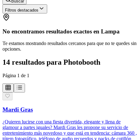
Buscar
Filtros destacados
No encontramos resultados exactos en
Lampa
Te estamos mostrando resultados cercanos para que no te quedes sin
opciones.
14
resultados
para
Photobooth
Página
1
de
1
Mardi Gras
¿Quieren lucirse con una fiesta divertida, elegante y llena de
glamour a partes iguales? Mardi Gras les propone su servicio de
entretenimiento más novedoso y que está en tendencia: cámara 360 ,
tótem fotográfico, teléfono de audio recuerdos y packs de cotillón