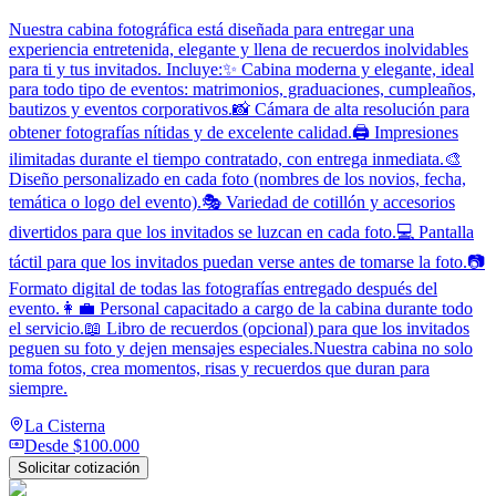
Nuestra cabina fotográfica está diseñada para entregar una
experiencia entretenida, elegante y llena de recuerdos inolvidables
para ti y tus invitados. Incluye:✨ Cabina moderna y elegante, ideal
para todo tipo de eventos: matrimonios, graduaciones, cumpleaños,
bautizos y eventos corporativos.📸 Cámara de alta resolución para
obtener fotografías nítidas y de excelente calidad.🖨️ Impresiones
ilimitadas durante el tiempo contratado, con entrega inmediata.🎨
Diseño personalizado en cada foto (nombres de los novios, fecha,
temática o logo del evento).🎭 Variedad de cotillón y accesorios
divertidos para que los invitados se luzcan en cada foto.💻 Pantalla
táctil para que los invitados puedan verse antes de tomarse la foto.📷
Formato digital de todas las fotografías entregado después del
evento.👩‍💼 Personal capacitado a cargo de la cabina durante todo
el servicio.📖 Libro de recuerdos (opcional) para que los invitados
peguen su foto y dejen mensajes especiales.Nuestra cabina no solo
toma fotos, crea momentos, risas y recuerdos que duran para
siempre.
La Cisterna
Desde
$100.000
Solicitar cotización