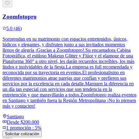
Zoomfotopro
5.0
(
46
)
Sorprendan en su matrimonio con espacios entretenidos, únicos,
lúdicos y elegantes, y disfruten junto a sus invitados momentos
llenos de alegría ¡Gracias a Zoomfotopro!.Su encantadora Cabina
Fotográfica, el estiloso Makeup Glitter y Flúor y el glamour de una
Plataforma 360° a otro nivel, les darán recuerdos increíbles, los más
lindos e inolvidables de la fiesta.La empresa es full recomendada y
reconocida por su trayectoria en eventos.El profesionalismo en
diferentes matrimonios atrae parejas que confían y prefieren sus
servicios por la excelencia en cada detalle.Marquen la diferencia en
un día tan especial con servicios que son tendencia en la
entretención y que maravillarán a todos.Zoomfotopro realiza eventos
en Santiago y también fuera la Región Metropolitana ¡No lo piensen
más y contacten!
Santiago
Desde
$200.000
1
promoción
:
5%
Solicitar cotización