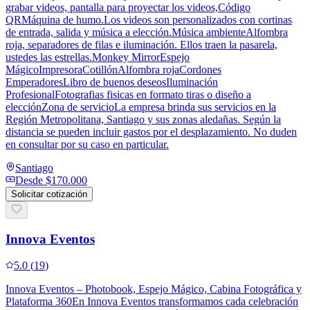
grabar videos, pantalla para proyectar los videos,Código
QRMáquina de humo.Los videos son personalizados con cortinas
de entrada, salida y música a elección.Música ambienteAlfombra
roja, separadores de filas e iluminación. Ellos traen la pasarela,
ustedes las estrellas.Monkey MirrorEspejo
MágicoImpresoraCotillónAlfombra rojaCordones
EmperadoresLibro de buenos deseosIluminación
ProfesionalFotografias fisicas en formato tiras o diseño a
elecciónZona de servicioLa empresa brinda sus servicios en la
Región Metropolitana, Santiago y sus zonas aledañas. Según la
distancia se pueden incluir gastos por el desplazamiento. No duden
en consultar por su caso en particular.
Santiago
Desde
$170.000
Solicitar cotización
Innova Eventos
5.0
(
19
)
Innova Eventos – Photobook, Espejo Mágico, Cabina Fotográfica y
Plataforma 360En Innova Eventos transformamos cada celebración