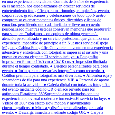
en una experiencia inolvidable. Con más de 5 años de experiencia
en el mercado, nos especializamos en ofrecer servicios de
entretenimiento fotográfico para matrimonios, cumpleaños, eventos
corporativos, graduaciones y celebraciones de todo tipo.Nuestro
compromiso es crear momentos únicos, divertidos y llenos de
emoción, permitiendo que cada invitado se lleve un recuerdo
personalizado mientras ustedes conservan memorias que perdurarán
para siempre. Trabajamos con equipos de última generación,
atención personalizada y un servicio profesional que garantiza una
experiencia impecable de principio a fin.Nuestros serviciosEspejo
Mágico y Cabina FotográficaConvierte tu evento en una experiencia
interactiva y entretenida con fotografías impresas al instante y una
puesta en escena elegante.El servicio incluye: ● Fotografías
impresas en formato 15x5 cm o 15x10 cm. ● Impresión ilimitada
durante el tiempo contratado. ● Diseños personalizados para cada
evento. ● Imán para conservar las fotografías como recuerdo. ●
Cotillón premium para fotografías más divertidas. ● Alfombra roja y
separadores de fila para una experiencia VIP. ● Personal de apoyo
durante toda la actividad. ● Galería digital con todas las fotografías
del evento mediante código QR o enlace privado para los
anfitriones.Plataforma 360Sorprende a tus invitados con una
experiencia audiovisual moderna e inmersiva.El servicio incluye: ●
Videos en 360° con efecto slow motion y movimientos
cinematográficos. ● Música y diseño personalizados para cada
evento. ● Descarga inmediata mediante código QR. ● Carpeta