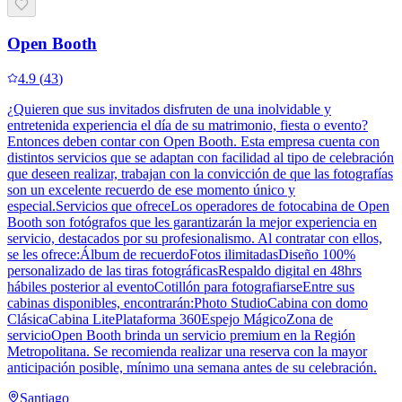
Open Booth
4.9
(
43
)
¿Quieren que sus invitados disfruten de una inolvidable y
entretenida experiencia el día de su matrimonio, fiesta o evento?
Entonces deben contar con Open Booth. Esta empresa cuenta con
distintos servicios que se adaptan con facilidad al tipo de celebración
que deseen realizar, trabajan con la convicción de que las fotografías
son un excelente recuerdo de ese momento único y
especial.Servicios que ofreceLos operadores de fotocabina de Open
Booth son fotógrafos que les garantizarán la mejor experiencia en
servicio, destacados por su profesionalismo. Al contratar con ellos,
se les ofrece:Álbum de recuerdoFotos ilimitadasDiseño 100%
personalizado de las tiras fotográficasRespaldo digital en 48hrs
hábiles posterior al eventoCotillón para fotografiarseEntre sus
cabinas disponibles, encontrarán:Photo StudioCabina con domo
ClásicaCabina LitePlataforma 360Espejo MágicoZona de
servicioOpen Booth brinda un servicio premium en la Región
Metropolitana. Se recomienda realizar una reserva con la mayor
anticipación posible, mínimo una semana antes de su celebración.
Santiago