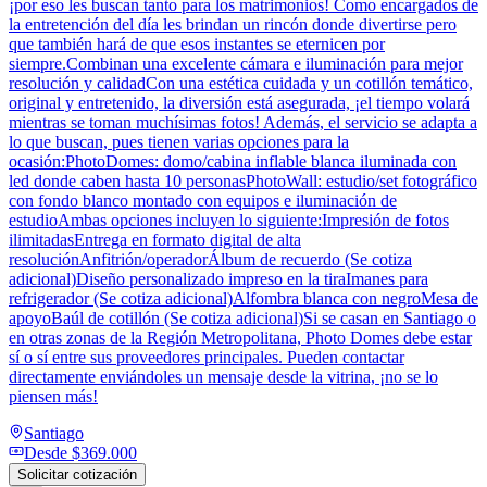
¡por eso les buscan tanto para los matrimonios! Como encargados de
la entretención del día les brindan un rincón donde divertirse pero
que también hará de que esos instantes se eternicen por
siempre.Combinan una excelente cámara e iluminación para mejor
resolución y calidadCon una estética cuidada y un cotillón temático,
original y entretenido, la diversión está asegurada, ¡el tiempo volará
mientras se toman muchísimas fotos! Además, el servicio se adapta a
lo que buscan, pues tienen varias opciones para la
ocasión:PhotoDomes: domo/cabina inflable blanca iluminada con
led donde caben hasta 10 personasPhotoWall: estudio/set fotográfico
con fondo blanco montado con equipos e iluminación de
estudioAmbas opciones incluyen lo siguiente:Impresión de fotos
ilimitadasEntrega en formato digital de alta
resoluciónAnfitrión/operadorÁlbum de recuerdo (Se cotiza
adicional)Diseño personalizado impreso en la tiraImanes para
refrigerador (Se cotiza adicional)Alfombra blanca con negroMesa de
apoyoBaúl de cotillón (Se cotiza adicional)Si se casan en Santiago o
en otras zonas de la Región Metropolitana, Photo Domes debe estar
sí o sí entre sus proveedores principales. Pueden contactar
directamente enviándoles un mensaje desde la vitrina, ¡no se lo
piensen más!
Santiago
Desde
$369.000
Solicitar cotización