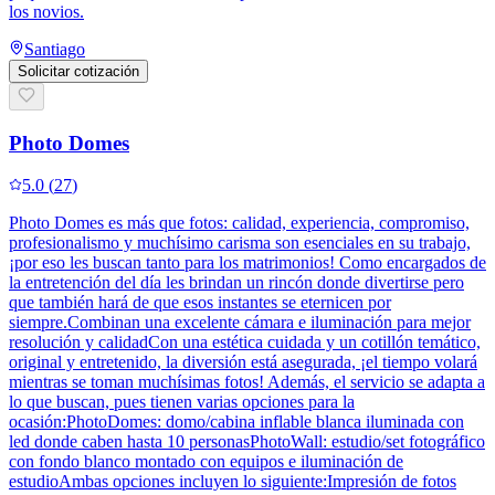
los novios.
Santiago
Solicitar cotización
Photo Domes
5.0
(
27
)
Photo Domes es más que fotos: calidad, experiencia, compromiso,
profesionalismo y muchísimo carisma son esenciales en su trabajo,
¡por eso les buscan tanto para los matrimonios! Como encargados de
la entretención del día les brindan un rincón donde divertirse pero
que también hará de que esos instantes se eternicen por
siempre.Combinan una excelente cámara e iluminación para mejor
resolución y calidadCon una estética cuidada y un cotillón temático,
original y entretenido, la diversión está asegurada, ¡el tiempo volará
mientras se toman muchísimas fotos! Además, el servicio se adapta a
lo que buscan, pues tienen varias opciones para la
ocasión:PhotoDomes: domo/cabina inflable blanca iluminada con
led donde caben hasta 10 personasPhotoWall: estudio/set fotográfico
con fondo blanco montado con equipos e iluminación de
estudioAmbas opciones incluyen lo siguiente:Impresión de fotos