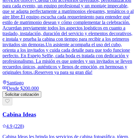
servicios ofrece?Cuenta con accesorios divertidos, personalización
para cada evento, un equipo profesional y un montaje impecable,
que se adapta perfectamente a matrimonios elegantes, temáticos o al
aire libre.El equipo escucha cada requerimiento para entender qué
estilo de matrimonio desean y cómo complementar la celebración.
Acuerdan previamente todos los aspectos logísticos en cuanto a
traslado, instalación, duración del servicio y elementos decorativos,
e instala y prueba la cabina con tiempo para recibir a los primeros
invitados sin demoras.Un asistente acompaña el uso del cubo,
orienta a los invitados y cuida cada detalle para que todo funcione
perfecto. En Espejo Selfie, cada boda es tratada con dedicación y
profesionalismo. La misión es que ustedes y sus invitados se lleven
recuerdos únicos, auténticos y llenos de emoción, en hermosas y
originales fotos.¡Reserven ya para su gran día!
Santiago
Desde
$200.000
Solicitar cotización
Cabina Ideas
4.9
(
228
)
Cabina Ideas les brinda los servicios de cabina fotográfica, tótem,