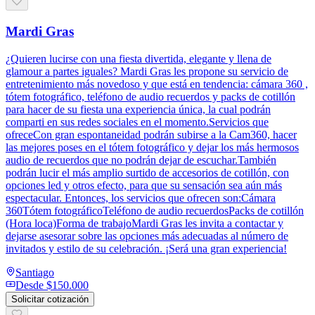
Mardi Gras
¿Quieren lucirse con una fiesta divertida, elegante y llena de
glamour a partes iguales? Mardi Gras les propone su servicio de
entretenimiento más novedoso y que está en tendencia: cámara 360 ,
tótem fotográfico, teléfono de audio recuerdos y packs de cotillón
para hacer de su fiesta una experiencia única, la cual podrán
comparti en sus redes sociales en el momento.Servicios que
ofreceCon gran espontaneidad podrán subirse a la Cam360, hacer
las mejores poses en el tótem fotográfico y dejar los más hermosos
audio de recuerdos que no podrán dejar de escuchar.También
podrán lucir el más amplio surtido de accesorios de cotillón, con
opciones led y otros efecto, para que su sensación sea aún más
espectacular. Entonces, los servicios que ofrecen son:Cámara
360Tótem fotográficoTeléfono de audio recuerdosPacks de cotillón
(Hora loca)Forma de trabajoMardi Gras les invita a contactar y
dejarse asesorar sobre las opciones más adecuadas al número de
invitados y estilo de su celebración. ¡Será una gran experiencia!
Santiago
Desde
$150.000
Solicitar cotización