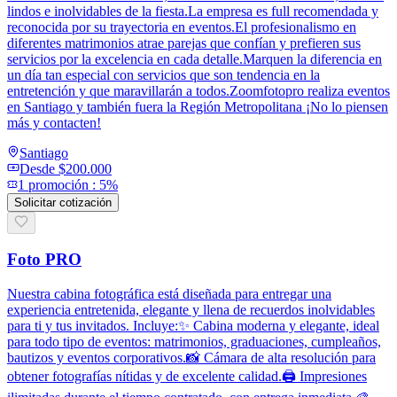
lindos e inolvidables de la fiesta.La empresa es full recomendada y
reconocida por su trayectoria en eventos.El profesionalismo en
diferentes matrimonios atrae parejas que confían y prefieren sus
servicios por la excelencia en cada detalle.Marquen la diferencia en
un día tan especial con servicios que son tendencia en la
entretención y que maravillarán a todos.Zoomfotopro realiza eventos
en Santiago y también fuera la Región Metropolitana ¡No lo piensen
más y contacten!
Santiago
Desde
$200.000
1
promoción
:
5%
Solicitar cotización
Foto PRO
Nuestra cabina fotográfica está diseñada para entregar una
experiencia entretenida, elegante y llena de recuerdos inolvidables
para ti y tus invitados. Incluye:✨ Cabina moderna y elegante, ideal
para todo tipo de eventos: matrimonios, graduaciones, cumpleaños,
bautizos y eventos corporativos.📸 Cámara de alta resolución para
obtener fotografías nítidas y de excelente calidad.🖨️ Impresiones