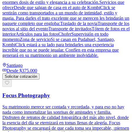
enormes dosis de estilo y elegancia a su celebración.Servicios que
ofreceDesde que salgan de casa en el auto de KombiClick se
sentirán como transportados a un mundo de intimidad, estilo y
magia. Para darles el trato excelente que se merecen les brindarán un
paquete completo que engloba:Traslado de la noviaTransporte de los
novios al sitio del eventoTransporte de invitadosTótem de fotos en el
interiorArtículos para las fotosChoferSupervisión en todo
momentoZona de servicioSi se casan en Pudahuel, Santiago,
KombiClick estará a su lado para brindarles una experiencia
increíble que no se puede igualar. Confíen en esta empresa que
generará en su matrimonio un ambiente inolvidable.
Santiago
Desde
$375.000
Solicitar cotización
Focus Photography
Su matrimonio merece ser contada y recordada, y para eso no hay
nada como inmortalizar las sonrisas de amistades y familia.
Disfruten de retratos de calidad fotográfica del más alto nivel, donde
la esencia del día se eternizará en tomas llenas de alegría. Focus
Photography se encargará de que cada toma sea impecable, ¡piensen