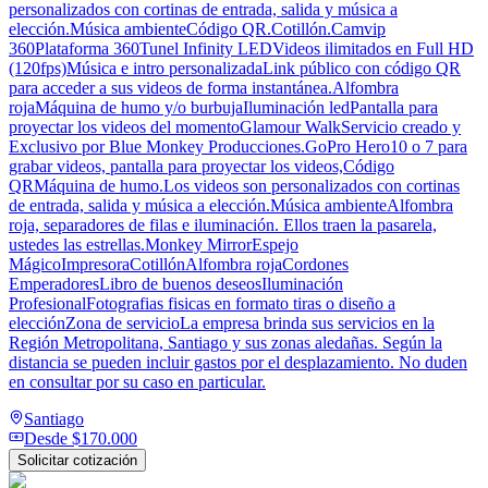
personalizados con cortinas de entrada, salida y música a
elección.Música ambienteCódigo QR.Cotillón.Camvip
360Plataforma 360Tunel Infinity LEDVideos ilimitados en Full HD
(120fps)Música e intro personalizadaLink público con código QR
para acceder a sus videos de forma instantánea.Alfombra
rojaMáquina de humo y/o burbujaIluminación ledPantalla para
proyectar los videos del momentoGlamour WalkServicio creado y
Exclusivo por Blue Monkey Producciones.GoPro Hero10 o 7 para
grabar videos, pantalla para proyectar los videos,Código
QRMáquina de humo.Los videos son personalizados con cortinas
de entrada, salida y música a elección.Música ambienteAlfombra
roja, separadores de filas e iluminación. Ellos traen la pasarela,
ustedes las estrellas.Monkey MirrorEspejo
MágicoImpresoraCotillónAlfombra rojaCordones
EmperadoresLibro de buenos deseosIluminación
ProfesionalFotografias fisicas en formato tiras o diseño a
elecciónZona de servicioLa empresa brinda sus servicios en la
Región Metropolitana, Santiago y sus zonas aledañas. Según la
distancia se pueden incluir gastos por el desplazamiento. No duden
en consultar por su caso en particular.
Santiago
Desde
$170.000
Solicitar cotización