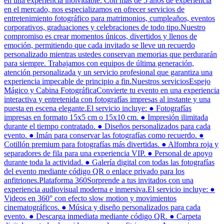
en una experiencia inolvidable. Con más de 5 años de experiencia
en el mercado, nos especializamos en ofrecer servicios de
entretenimiento fotográfico para matrimonios, cumpleaños, eventos
corporativos, graduaciones y celebraciones de todo tipo.Nuestro
compromiso es crear momentos únicos, divertidos y llenos de
emoción, permitiendo que cada invitado se lleve un recuerdo
personalizado mientras ustedes conservan memorias que perdurarán
para siempre. Trabajamos con equipos de última generación,
atención personalizada y un servicio profesional que garantiza una
experiencia impecable de principio a fin.Nuestros serviciosEspejo
Mágico y Cabina FotográficaConvierte tu evento en una experiencia
interactiva y entretenida con fotografías impresas al instante y una
puesta en escena elegante.El servicio incluye: ● Fotografías
impresas en formato 15x5 cm o 15x10 cm. ● Impresión ilimitada
durante el tiempo contratado. ● Diseños personalizados para cada
evento. ● Imán para conservar las fotografías como recuerdo. ●
Cotillón premium para fotografías más divertidas. ● Alfombra roja y
separadores de fila para una experiencia VIP. ● Personal de apoyo
durante toda la actividad. ● Galería digital con todas las fotografías
del evento mediante código QR o enlace privado para los
anfitriones.Plataforma 360Sorprende a tus invitados con una
experiencia audiovisual moderna e inmersiva.El servicio incluye: ●
Videos en 360° con efecto slow motion y movimientos
cinematográficos. ● Música y diseño personalizados para cada
evento. ● Descarga inmediata mediante código QR. ● Carpeta