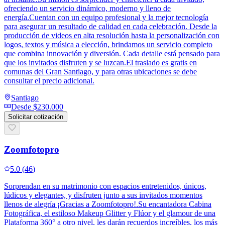
ofreciendo un servicio dinámico, moderno y lleno de
energía.Cuentan con un equipo profesional y la mejor tecnología
para asegurar un resultado de calidad en cada celebración. Desde la
producción de videos en alta resolución hasta la personalización con
logos, textos y música a elección, brindamos un servicio completo
que combina innovación y diversión. Cada detalle está pensado para
que los invitados disfruten y se luzcan.El traslado es gratis en
comunas del Gran Santiago, y para otras ubicaciones se debe
consultar el precio adicional.
Santiago
Desde
$230.000
Solicitar cotización
Zoomfotopro
5.0
(
46
)
Sorprendan en su matrimonio con espacios entretenidos, únicos,
lúdicos y elegantes, y disfruten junto a sus invitados momentos
llenos de alegría ¡Gracias a Zoomfotopro!.Su encantadora Cabina
Fotográfica, el estiloso Makeup Glitter y Flúor y el glamour de una
Plataforma 360° a otro nivel, les darán recuerdos increíbles, los más