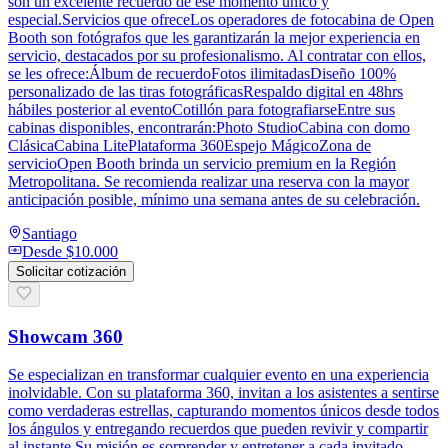
son un excelente recuerdo de ese momento único y
especial.Servicios que ofreceLos operadores de fotocabina de Open
Booth son fotógrafos que les garantizarán la mejor experiencia en
servicio, destacados por su profesionalismo. Al contratar con ellos,
se les ofrece:Álbum de recuerdoFotos ilimitadasDiseño 100%
personalizado de las tiras fotográficasRespaldo digital en 48hrs
hábiles posterior al eventoCotillón para fotografiarseEntre sus
cabinas disponibles, encontrarán:Photo StudioCabina con domo
ClásicaCabina LitePlataforma 360Espejo MágicoZona de
servicioOpen Booth brinda un servicio premium en la Región
Metropolitana. Se recomienda realizar una reserva con la mayor
anticipación posible, mínimo una semana antes de su celebración.
Santiago
Desde
$10.000
Solicitar cotización
Showcam 360
Se especializan en transformar cualquier evento en una experiencia
inolvidable. Con su plataforma 360, invitan a los asistentes a sentirse
como verdaderas estrellas, capturando momentos únicos desde todos
los ángulos y entregando recuerdos que pueden revivir y compartir
al instante.Su misión es sorprender y entretener a cada invitado,