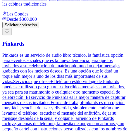
las cabinas tradicionales.
Las Condes
Desde
$360.000
Solicitar cotización
Pinkards
Pinkards es un servicio de audio libro técnico, la fantástica opción
para eventos sociales que es la nueva tendencia para que los
invitados a su celebración de matrimonio puedan dejar mensajes
grabados con los mejores deseos. Es una opción que le dará un
toque aún mejor a uno de los días más importantes de sus
vidas.Servicios que ofreceEl teléfono estilo vintage de Pinkards
puede ser utilizado para guardar divertidos mensajes con invitados,
ya sea para su matrimonio o cualquier otro momento especial de
celebración. El servicio de Pinkards es la mejor manera de capturar
mensajes de sus invitados.Forma de trabajoPinkards es una opción
muy fácil, sencilla de usar y divertida, simplemente tendrán que
levantar el teléfono, escuchar el mensaje del anfitrión, dejar su
mensaje después de la señal y colgar.El arriendo de Pinkards
incluye, además del teléfono, la mesita de apoyo con adornos y un
pequeño cartel con instrucciones personalizadas con los nombres de