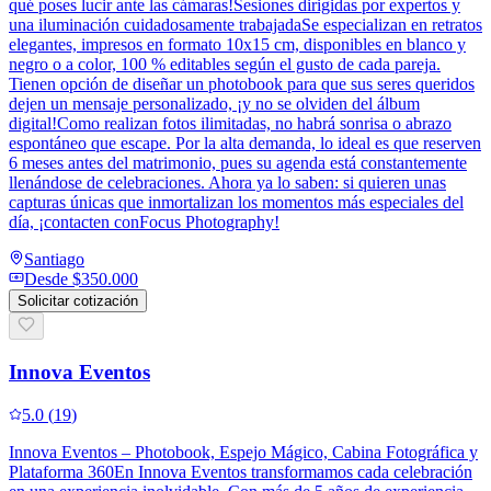
qué poses lucir ante las cámaras!Sesiones dirigidas por expertos y
una iluminación cuidadosamente trabajadaSe especializan en retratos
elegantes, impresos en formato 10x15 cm, disponibles en blanco y
negro o a color, 100 % editables según el gusto de cada pareja.
Tienen opción de diseñar un photobook para que sus seres queridos
dejen un mensaje personalizado, ¡y no se olviden del álbum
digital!Como realizan fotos ilimitadas, no habrá sonrisa o abrazo
espontáneo que escape. Por la alta demanda, lo ideal es que reserven
6 meses antes del matrimonio, pues su agenda está constantemente
llenándose de celebraciones. Ahora ya lo saben: si quieren unas
capturas únicas que inmortalizan los momentos más especiales del
día, ¡contacten conFocus Photography!
Santiago
Desde
$350.000
Solicitar cotización
Innova Eventos
5.0
(
19
)
Innova Eventos – Photobook, Espejo Mágico, Cabina Fotográfica y
Plataforma 360En Innova Eventos transformamos cada celebración