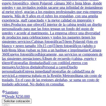
espejo fotográfico, tótem Polaroid, cámara 360 e Insta Ideas, donde
ustedes y sus invitados podrán sacarse una infinidad de instantáneas
al mejor nivel, gracias a los equipos profesionales que esta empresa
maneja. Más de 9 años en el rubro los respaldan, con una amplia
experiencia, staff capacitado y la mejor calidad en impresión y
video.Productos que ofreceEl interior de la cabina tendrá un diseño
personalizado para que las fotos tengan un fondo del gusto de
ustedes y acorde al matrimonio. La empresa ofrece una diversidad
de productos para celebraciones y todos los paquetes tienen los
siguientes servicios:Cabinas fotográficasTótem Polaroid (foto en
blanco y negro tamaño 10x15 cm)Tótem fotográficos (adulto o
kids)Insta Ideas (suban su foto a un hashtag e imprímanlas)Cámara
360Espejos fotográficosBásicamente, sus servicios se componen de
las siguientes prestaciones:Álbum de recuerdo (cabina, espejo y
tótem)Fotografías ilimitadasBaúl con cotillónLetreros con
mensajesArchivos digitalesPersonal a cargoDiseño
personalizadoEntrega inmediataFotografías de calidadZona de
servicioLa empresa trabaja en la Región Metropolitana sin costo de
traslado. En el caso de las regiones aledañas, se suma un costo de
traslado adicional. No duden en consultar.
Santiago
Desde
$250.000
Solicitar cotización