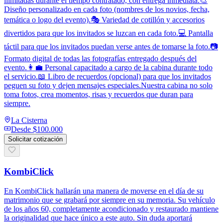
ilimitadas durante el tiempo contratado, con entrega inmediata.🎨
Diseño personalizado en cada foto (nombres de los novios, fecha,
temática o logo del evento).🎭 Variedad de cotillón y accesorios
divertidos para que los invitados se luzcan en cada foto.💻 Pantalla
táctil para que los invitados puedan verse antes de tomarse la foto.📷
Formato digital de todas las fotografías entregado después del
evento.👩‍💼 Personal capacitado a cargo de la cabina durante todo
el servicio.📖 Libro de recuerdos (opcional) para que los invitados
peguen su foto y dejen mensajes especiales.Nuestra cabina no solo
toma fotos, crea momentos, risas y recuerdos que duran para
siempre.
La Cisterna
Desde
$100.000
Solicitar cotización
KombiClick
En KombiClick hallarán una manera de moverse en el día de su
matrimonio que se grabará por siempre en su memoria. Su vehículo
de los años 60, completamente acondicionado y restaurado mantiene
la originalidad que hace único a este auto. Sin duda aportará