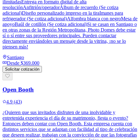
ilimitadasEntrega en formato digital de alta
resoluciónAnfitrión/operadorÁlbum de recuerdo (Se cotiza
adicional)Diseño personalizado impreso en la tiraImanes para
refrigerador (Se cotiza adicional)Alfombra blanca con negroMesa de
apoyoBaúl de cotillón (Se cotiza adicional)Si se casan en Santiago o
en otras zonas de la Región Metropolitana, Photo Domes debe estar
sí o sí entre sus proveedores principales. Pueden contactar
directamente enviándoles un mensaje desde la vitrina, ¡no se lo
piensen más!
Santiago
Desde
$369.000
Solicitar cotización
Open Booth
4.9
(
43
)
¿Quieren que sus invitados disfruten de una inolvidable y
entretenida experiencia el día de su matrimonio, fiesta o evento?
Entonces deben contar con Open Booth. Esta empresa cuenta con
distintos servicios que se adaptan con facilidad al tipo de celebración
que deseen realizar, trabajan con la convicción de que las fotografías