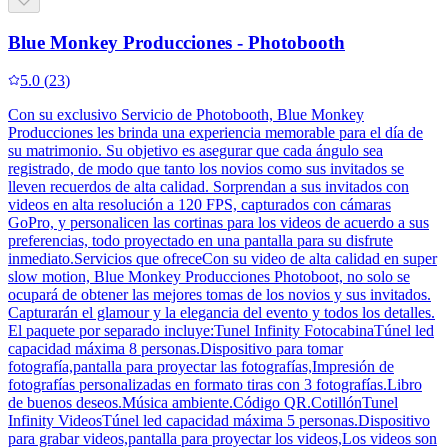
Blue Monkey Producciones - Photobooth
5.0
(
23
)
Con su exclusivo Servicio de Photobooth, Blue Monkey
Producciones les brinda una experiencia memorable para el día de
su matrimonio. Su objetivo es asegurar que cada ángulo sea
registrado, de modo que tanto los novios como sus invitados se
lleven recuerdos de alta calidad. Sorprendan a sus invitados con
videos en alta resolución a 120 FPS, capturados con cámaras
GoPro, y personalicen las cortinas para los videos de acuerdo a sus
preferencias, todo proyectado en una pantalla para su disfrute
inmediato.Servicios que ofreceCon su video de alta calidad en super
slow motion, Blue Monkey Producciones Photoboot, no solo se
ocupará de obtener las mejores tomas de los novios y sus invitados.
Capturarán el glamour y la elegancia del evento y todos los detalles.
El paquete por separado incluye:Tunel Infinity FotocabinaTúnel led
capacidad máxima 8 personas.Dispositivo para tomar
fotografía,pantalla para proyectar las fotografías,Impresión de
fotografías personalizadas en formato tiras con 3 fotografías.Libro
de buenos deseos.Música ambiente.Código QR.CotillónTunel
Infinity VideosTúnel led capacidad máxima 5 personas.Dispositivo
para grabar videos,pantalla para proyectar los videos,Los videos son