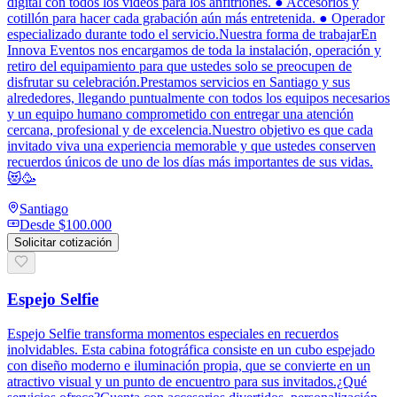
digital con todos los videos para los anfitriones. ● Accesorios y
cotillón para hacer cada grabación aún más entretenida. ● Operador
especializado durante todo el servicio.Nuestra forma de trabajarEn
Innova Eventos nos encargamos de toda la instalación, operación y
retiro del equipamiento para que ustedes solo se preocupen de
disfrutar su celebración.Prestamos servicios en Santiago y sus
alrededores, llegando puntualmente con todos los equipos necesarios
y un equipo humano comprometido con entregar una atención
cercana, profesional y de excelencia.Nuestro objetivo es que cada
invitado viva una experiencia memorable y que ustedes conserven
recuerdos únicos de uno de los días más importantes de sus vidas.
😻🥳
Santiago
Desde
$100.000
Solicitar cotización
Espejo Selfie
Espejo Selfie transforma momentos especiales en recuerdos
inolvidables. Esta cabina fotográfica consiste en un cubo espejado
con diseño moderno e iluminación propia, que se convierte en un
atractivo visual y un punto de encuentro para sus invitados.¿Qué