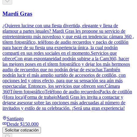
Mardi Gras
¿Quieren lucirse con una fiesta divertida, elegante y llena de
glamour a partes iguales? Mardi Gras les propone su servicio de
entretenimiento más novedoso y que está en tendencia: cámara 360 ,
tótem fotográfico, teléfono de audio recuerdos y packs de cotillón
para hacer de su fiesta una experiencia única, la cual podrán
comparti en sus redes sociales en el momento.Servicios que
ofreceCon gran espontaneidad podrán subirse a la Cam360, hacer
las mejores poses en el tótem fotográfico y dejar los más hermosos
audio de recuerdos que no podrán dejar de escuchar.También
podrán lucir el más amplio surtido de accesorios de cotillón, con
opciones led y otros efecto, para que su sensación sea aún más
espectacular. Entonces, los servicios que ofrecen son:Cámara
360Tótem fotográficoTeléfono de audio recuerdosPacks de cotillón
(Hora loca)Forma de trabajoMardi Gras les invita a contactar y
dejarse asesorar sobre las opciones más adecuadas al número de
invitados y estilo de su celebración. ¡Será una gran experiencia!
Santiago
Desde
$150.000
Solicitar cotización