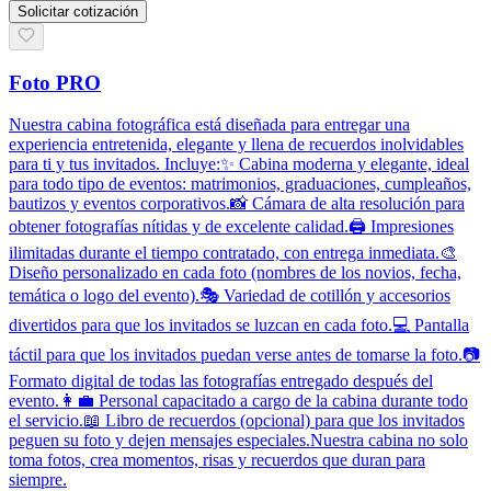
Solicitar cotización
Foto PRO
Nuestra cabina fotográfica está diseñada para entregar una
experiencia entretenida, elegante y llena de recuerdos inolvidables
para ti y tus invitados. Incluye:✨ Cabina moderna y elegante, ideal
para todo tipo de eventos: matrimonios, graduaciones, cumpleaños,
bautizos y eventos corporativos.📸 Cámara de alta resolución para
obtener fotografías nítidas y de excelente calidad.🖨️ Impresiones
ilimitadas durante el tiempo contratado, con entrega inmediata.🎨
Diseño personalizado en cada foto (nombres de los novios, fecha,
temática o logo del evento).🎭 Variedad de cotillón y accesorios
divertidos para que los invitados se luzcan en cada foto.💻 Pantalla
táctil para que los invitados puedan verse antes de tomarse la foto.📷
Formato digital de todas las fotografías entregado después del
evento.👩‍💼 Personal capacitado a cargo de la cabina durante todo
el servicio.📖 Libro de recuerdos (opcional) para que los invitados
peguen su foto y dejen mensajes especiales.Nuestra cabina no solo
toma fotos, crea momentos, risas y recuerdos que duran para
siempre.