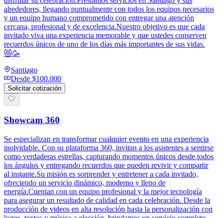
disfrutar su celebración.Prestamos servicios en Santiago y sus
alrededores, llegando puntualmente con todos los equipos necesarios
y un equipo humano comprometido con entregar una atención
cercana, profesional y de excelencia.Nuestro objetivo es que cada
invitado viva una experiencia memorable y que ustedes conserven
recuerdos únicos de uno de los días más importantes de sus vidas.
😻🥳
Santiago
Desde
$100.000
Solicitar cotización
Showcam 360
Se especializan en transformar cualquier evento en una experiencia
inolvidable. Con su plataforma 360, invitan a los asistentes a sentirse
como verdaderas estrellas, capturando momentos únicos desde todos
los ángulos y entregando recuerdos que pueden revivir y compartir
al instante.Su misión es sorprender y entretener a cada invitado,
ofreciendo un servicio dinámico, moderno y lleno de
energía.Cuentan con un equipo profesional y la mejor tecnología
para asegurar un resultado de calidad en cada celebración. Desde la
producción de videos en alta resolución hasta la personalización con
logos, textos y música a elección, brindamos un servicio completo