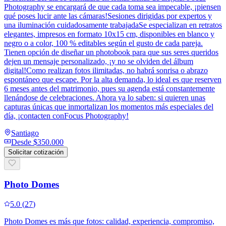
Photography se encargará de que cada toma sea impecable, ¡piensen
qué poses lucir ante las cámaras!Sesiones dirigidas por expertos y
una iluminación cuidadosamente trabajadaSe especializan en retratos
elegantes, impresos en formato 10x15 cm, disponibles en blanco y
negro o a color, 100 % editables según el gusto de cada pareja.
Tienen opción de diseñar un photobook para que sus seres queridos
dejen un mensaje personalizado, ¡y no se olviden del álbum
digital!Como realizan fotos ilimitadas, no habrá sonrisa o abrazo
espontáneo que escape. Por la alta demanda, lo ideal es que reserven
6 meses antes del matrimonio, pues su agenda está constantemente
llenándose de celebraciones. Ahora ya lo saben: si quieren unas
capturas únicas que inmortalizan los momentos más especiales del
día, ¡contacten conFocus Photography!
Santiago
Desde
$350.000
Solicitar cotización
Photo Domes
5.0
(
27
)
Photo Domes es más que fotos: calidad, experiencia, compromiso,