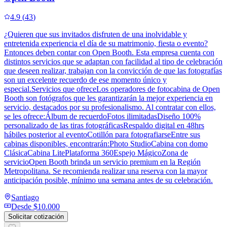
4.9
(
43
)
¿Quieren que sus invitados disfruten de una inolvidable y
entretenida experiencia el día de su matrimonio, fiesta o evento?
Entonces deben contar con Open Booth. Esta empresa cuenta con
distintos servicios que se adaptan con facilidad al tipo de celebración
que deseen realizar, trabajan con la convicción de que las fotografías
son un excelente recuerdo de ese momento único y
especial.Servicios que ofreceLos operadores de fotocabina de Open
Booth son fotógrafos que les garantizarán la mejor experiencia en
servicio, destacados por su profesionalismo. Al contratar con ellos,
se les ofrece:Álbum de recuerdoFotos ilimitadasDiseño 100%
personalizado de las tiras fotográficasRespaldo digital en 48hrs
hábiles posterior al eventoCotillón para fotografiarseEntre sus
cabinas disponibles, encontrarán:Photo StudioCabina con domo
ClásicaCabina LitePlataforma 360Espejo MágicoZona de
servicioOpen Booth brinda un servicio premium en la Región
Metropolitana. Se recomienda realizar una reserva con la mayor
anticipación posible, mínimo una semana antes de su celebración.
Santiago
Desde
$10.000
Solicitar cotización