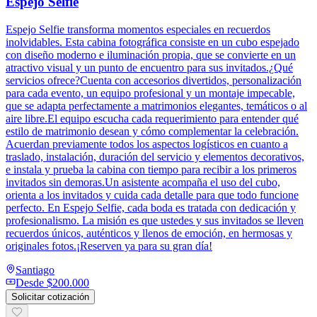
Espejo Selfie
Espejo Selfie transforma momentos especiales en recuerdos
inolvidables. Esta cabina fotográfica consiste en un cubo espejado
con diseño moderno e iluminación propia, que se convierte en un
atractivo visual y un punto de encuentro para sus invitados.¿Qué
servicios ofrece?Cuenta con accesorios divertidos, personalización
para cada evento, un equipo profesional y un montaje impecable,
que se adapta perfectamente a matrimonios elegantes, temáticos o al
aire libre.El equipo escucha cada requerimiento para entender qué
estilo de matrimonio desean y cómo complementar la celebración.
Acuerdan previamente todos los aspectos logísticos en cuanto a
traslado, instalación, duración del servicio y elementos decorativos,
e instala y prueba la cabina con tiempo para recibir a los primeros
invitados sin demoras.Un asistente acompaña el uso del cubo,
orienta a los invitados y cuida cada detalle para que todo funcione
perfecto. En Espejo Selfie, cada boda es tratada con dedicación y
profesionalismo. La misión es que ustedes y sus invitados se lleven
recuerdos únicos, auténticos y llenos de emoción, en hermosas y
originales fotos.¡Reserven ya para su gran día!
Santiago
Desde
$200.000
Solicitar cotización