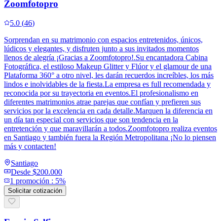
Zoomfotopro
5.0
(
46
)
Sorprendan en su matrimonio con espacios entretenidos, únicos,
lúdicos y elegantes, y disfruten junto a sus invitados momentos
llenos de alegría ¡Gracias a Zoomfotopro!.Su encantadora Cabina
Fotográfica, el estiloso Makeup Glitter y Flúor y el glamour de una
Plataforma 360° a otro nivel, les darán recuerdos increíbles, los más
lindos e inolvidables de la fiesta.La empresa es full recomendada y
reconocida por su trayectoria en eventos.El profesionalismo en
diferentes matrimonios atrae parejas que confían y prefieren sus
servicios por la excelencia en cada detalle.Marquen la diferencia en
un día tan especial con servicios que son tendencia en la
entretención y que maravillarán a todos.Zoomfotopro realiza eventos
en Santiago y también fuera la Región Metropolitana ¡No lo piensen
más y contacten!
Santiago
Desde
$200.000
1
promoción
:
5%
Solicitar cotización