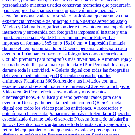
personalizado mientras ustedes conservan memorias que perdurarán
para siempre. Trabajamos con equipos de última generación,
atención personalizada y un servicio profesional que garantiza una
experiencia impecable de principio a fin.Nuestros serviciosEspejo
Mágico y Cabina FotográficaConvierte tu evento en una experiencia
interactiva y entretenida con fotografías impresas al instante y una
puesta en escena elegante.El servicio incluye: ● Fotografías
impresas en formato 15x5 cm o 15x10 cm. ● Impresión ilimitada
durante el tiempo contratado. ● Diseños personalizados para cada
evento. ● Imán para conservar las fotografías como recuerdo. ●
Cotillón premium para fotografías más divertidas. ● Alfombra roja y
separadores de fila para una experiencia VIP. ● Personal de apoyo
durante toda la actividad. ● Galería digital con todas las fotografías
del evento mediante código QR o enlace privado para los
anfitriones.Plataforma 360Sorprende a tus invitados con una
experiencia audiovisual moderna e inmersiva.El servicio incluye: ●
Videos en 360° con efecto slow motion y movimientos
cinematográficos. ● Música y diseño personalizados para cada
evento. ● Descarga inmediata mediante código QR. ● Carpeta
digital con todos los videos para los anfitriones. ● Accesorios y
cotillón para hacer cada grabación aún más entretenida. ● Operador
especializado durante todo el servicio.Nuestra forma de trabajarEn
Innova Eventos nos encargamos de toda la instalación, operación y
retiro del equipamiento para que ustedes solo se preocupen de