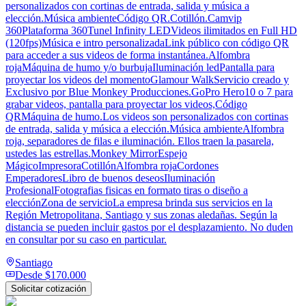
personalizados con cortinas de entrada, salida y música a
elección.Música ambienteCódigo QR.Cotillón.Camvip
360Plataforma 360Tunel Infinity LEDVideos ilimitados en Full HD
(120fps)Música e intro personalizadaLink público con código QR
para acceder a sus videos de forma instantánea.Alfombra
rojaMáquina de humo y/o burbujaIluminación ledPantalla para
proyectar los videos del momentoGlamour WalkServicio creado y
Exclusivo por Blue Monkey Producciones.GoPro Hero10 o 7 para
grabar videos, pantalla para proyectar los videos,Código
QRMáquina de humo.Los videos son personalizados con cortinas
de entrada, salida y música a elección.Música ambienteAlfombra
roja, separadores de filas e iluminación. Ellos traen la pasarela,
ustedes las estrellas.Monkey MirrorEspejo
MágicoImpresoraCotillónAlfombra rojaCordones
EmperadoresLibro de buenos deseosIluminación
ProfesionalFotografias fisicas en formato tiras o diseño a
elecciónZona de servicioLa empresa brinda sus servicios en la
Región Metropolitana, Santiago y sus zonas aledañas. Según la
distancia se pueden incluir gastos por el desplazamiento. No duden
en consultar por su caso en particular.
Santiago
Desde
$170.000
Solicitar cotización