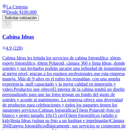
La Cisterna
Desde
$100.000
Solicitar cotización
Cabina Ideas
4.9
(
228
)
Cabina Ideas les brinda los servicios de cabina fotográfica, tótem,
espejo fotográfico, tótem Polaroid, cámara 360 e Insta Ideas, donde
ustedes y sus invitados podrán sacarse una infinidad de instantáneas
al mejor nivel, gracias a los equipos profesionales que esta empresa
maneja. Más de 9 años en el rubro los respaldan, con una amplia
experiencia, staff capacitado y la mejor calidad en impresión y
video.Productos que ofreceEl interior de la cabina tendrá un diseño
personalizado para que las fotos tengan un fondo del gusto de
ustedes y acorde al matrimonio. La empresa ofrece una diversidad
de productos para celebraciones y todos los paquetes tienen los
siguientes servicios:Cabinas fotográficasTótem Polaroid (foto en
blanco y negro tamaño 10x15 cm)Tótem fotográficos (adulto o
kids)Insta Ideas (suban su foto a un hashtag e imprímanlas)Cámara
360Espejos fotográficosBásicamente, sus servicios se componen de