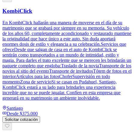
KombiClick
En KombiClick hallarán una manera de moverse en el día de su
matrimonio que se grabará por siempre en su memoria. Su vehículo
de los años 60, completamente acondicionado y restaurado mantiene
la originalidad que hace único a este auto. Sin duda aportará
enormes dosis de estilo y elegancia a su celebración.Servicios que
ofreceDesde que salgan de casa en el auto de KombiClick se
sentirán como transportados a un mundo de intimidad, estilo y
magia. Para darles el trato excelente que se merecen les brindarán un
paquete completo que engloba:Traslado de la noviaTransporte de los
novios al sitio del eventoTransporte de invitadosTótem de fotos en el
interiorArtículos para las fotosChoferSupervisión en todo
momentoZona de servicioSi se casan en Pudahuel, Santiago,
KombiClick estará a su lado para brindarles una experiencia
increíble que no se puede igualar. Confíen en esta empresa que
generará en su matrimonio un ambiente inolvidable.
Santiago
Desde
$375.000
Solicitar cotización