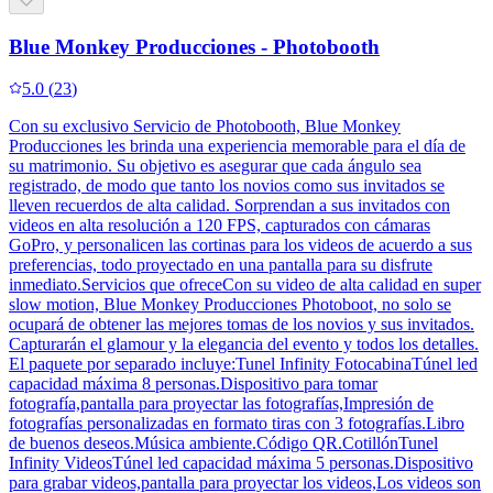
Blue Monkey Producciones - Photobooth
5.0
(
23
)
Con su exclusivo Servicio de Photobooth, Blue Monkey
Producciones les brinda una experiencia memorable para el día de
su matrimonio. Su objetivo es asegurar que cada ángulo sea
registrado, de modo que tanto los novios como sus invitados se
lleven recuerdos de alta calidad. Sorprendan a sus invitados con
videos en alta resolución a 120 FPS, capturados con cámaras
GoPro, y personalicen las cortinas para los videos de acuerdo a sus
preferencias, todo proyectado en una pantalla para su disfrute
inmediato.Servicios que ofreceCon su video de alta calidad en super
slow motion, Blue Monkey Producciones Photoboot, no solo se
ocupará de obtener las mejores tomas de los novios y sus invitados.
Capturarán el glamour y la elegancia del evento y todos los detalles.
El paquete por separado incluye:Tunel Infinity FotocabinaTúnel led
capacidad máxima 8 personas.Dispositivo para tomar
fotografía,pantalla para proyectar las fotografías,Impresión de
fotografías personalizadas en formato tiras con 3 fotografías.Libro
de buenos deseos.Música ambiente.Código QR.CotillónTunel
Infinity VideosTúnel led capacidad máxima 5 personas.Dispositivo
para grabar videos,pantalla para proyectar los videos,Los videos son