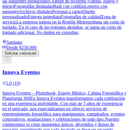
las siguientes prestaciones:Álbum de recuerdo (cabina, espejo y
tótem)Fotografías ilimitadasBaúl con cotillónLetreros con
mensajesArchivos digitalesPersonal a cargoDiseño
personalizadoEntrega inmediataFotografías de calidadZona de
servicioLa empresa trabaja en la Región Metropolitana sin costo de
traslado. En el caso de las regiones aledañas, se suma un costo de
traslado adicional. No duden en consultar.
Santiago
Desde
$250.000
Solicitar cotización
Innova Eventos
5.0
(
19
)
Innova Eventos – Photobook, Espejo Mágico, Cabina Fotográfica y
Plataforma 360En Innova Eventos transformamos cada celebración
en una experiencia inolvidable. Con más de 5 años de experiencia
en el mercado, nos especializamos en ofrecer servicios de
entretenimiento fotográfico para matrimonios, cumpleaños, eventos
corporativos, graduaciones y celebraciones de todo tipo.Nuestro
compromiso es crear momentos únicos, divertidos y llenos de
emoción, permitiendo que cada invitado se lleve un recuerdo