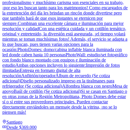
profesionalismo y muchísimo carisma son esenciales en su trabajo,
¡por eso les buscan tanto para los matrimonios! Como encargados de
la entretención del día les brindan un rincón donde divertirse pero
que también hará de que esos instantes se eternicen por
siempre.Combinan una excelente cámara e iluminación para mejor
resolución y calidadCon una estética cuidada y un cotillón temático,
original y entretenido, la diversión está asegurada, ¡el tiempo volará
mientras se toman muchísimas fotos! Además, el servicio se adapta a
lo que buscan, pues tienen varias opciones para la
ocasión:PhotoDomes: domo/cabina inflable blanca iluminada con
led donde caben hasta 10 personasPhotoWall: estudio/set fotográfico
con fondo blanco montado con equipos e iluminación de
estudioAmbas opciones incluyen lo siguiente:Impresión de fotos
ilimitadasEntrega en formato digital de alta
resoluciónAnfitrión/operadorÁlbum de recuerdo (Se cotiza
adicional)Diseño personalizado impreso en la tiraImanes para
refrigerador (Se cotiza adicional)Alfombra blanca con negroMesa de
apoyoBaúl de cotillón (Se cotiza adicional)Si se casan en Santiago o
en otras zonas de la Región Metropolitana, Photo Domes debe estar
sí o sí entre sus proveedores principales. Pueden contactar
directamente enviándoles un mensaje desde la vitrina, ¡no se lo
piensen más!
Santiago
Desde
$369.000