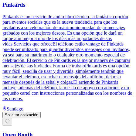
Pinkards
Pinkards es un servicio de audio libro técnico, la fantástica opción
para eventos sociales que es la nueva tendencia para que los
invitados a su celebración de matrimonio puedan dejar mensajes
grabados con los mejores deseos. Es una opción que le dará un
toque aún mejor a uno de los días más importantes de sus
vidas.Servicios que ofreceEl teléfono estilo vintage de Pinkards
puede ser utilizado para guardar divertidos mensajes con invitados,
ya sea para su matrimonio o cualquier otro momento especial de
celebración. El servicio de Pinkards es la mejor manera de capturar
mensajes de sus invitados.Forma de trabajoPinkards es una opción
muy fácil, sencilla de usar y divertida, simplemente tendrán que
levantar el teléfono, escuchar el mensaje del anfitrión, dejar su
mensaje después de la señal y colgar.El arriendo de Pinkards
incluye, además del teléfono, la mesita de apoyo con adornos y un
pequeño cartel con instrucciones personalizadas con los nombres de
los novios.
Santiago
Solicitar cotización
Open Booth