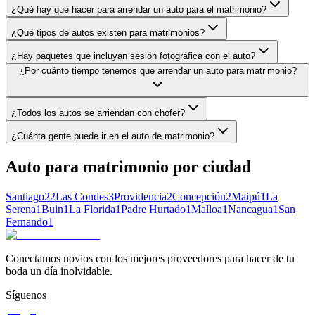
¿Qué hay que hacer para arrendar un auto para el matrimonio?
¿Qué tipos de autos existen para matrimonios?
¿Hay paquetes que incluyan sesión fotográfica con el auto?
¿Por cuánto tiempo tenemos que arrendar un auto para matrimonio?
¿Todos los autos se arriendan con chofer?
¿Cuánta gente puede ir en el auto de matrimonio?
Auto para matrimonio
por ciudad
Santiago
22
Las Condes
3
Providencia
2
Concepción
2
Maipú
1
La
Serena
1
Buin
1
La Florida
1
Padre Hurtado
1
Malloa
1
Nancagua
1
San
Fernando
1
Conectamos novios con los mejores proveedores para hacer de tu
boda un día inolvidable.
Síguenos