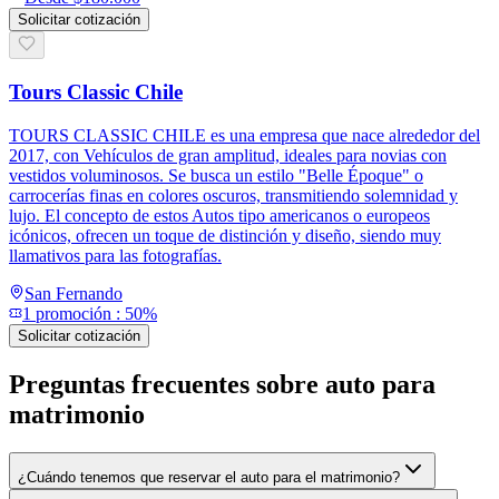
Solicitar cotización
Tours Classic Chile
TOURS CLASSIC CHILE es una empresa que nace alrededor del
2017, con Vehículos de gran amplitud, ideales para novias con
vestidos voluminosos. Se busca un estilo "Belle Époque" o
carrocerías finas en colores oscuros, transmitiendo solemnidad y
lujo. El concepto de estos Autos tipo americanos o europeos
icónicos, ofrecen un toque de distinción y diseño, siendo muy
llamativos para las fotografías.
San Fernando
1
promoción
:
50%
Solicitar cotización
Preguntas frecuentes sobre
auto para
matrimonio
¿Cuándo tenemos que reservar el auto para el matrimonio?