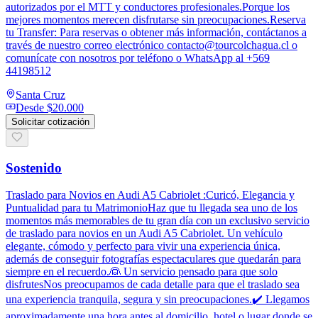
autorizados por el MTT y conductores profesionales.Porque los
mejores momentos merecen disfrutarse sin preocupaciones.Reserva
tu Transfer: Para reservas o obtener más información, contáctanos a
través de nuestro correo electrónico contacto@tourcolchagua.cl o
comunícate con nosotros por teléfono o WhatsApp al +569
44198512
Santa Cruz
Desde
$20.000
Solicitar cotización
Sostenido
Traslado para Novios en Audi A5 Cabriolet :Curicó, Elegancia y
Puntualidad para tu MatrimonioHaz que tu llegada sea uno de los
momentos más memorables de tu gran día con un exclusivo servicio
de traslado para novios en un Audi A5 Cabriolet. Un vehículo
elegante, cómodo y perfecto para vivir una experiencia única,
además de conseguir fotografías espectaculares que quedarán para
siempre en el recuerdo.👰 Un servicio pensado para que solo
disfrutesNos preocupamos de cada detalle para que el traslado sea
una experiencia tranquila, segura y sin preocupaciones.✔️ Llegamos
aproximadamente una hora antes al domicilio, hotel o lugar donde se