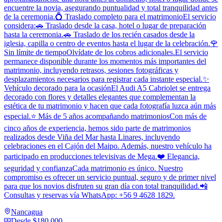
encuentre la novia, asegurando puntualidad y total tranquilidad antes
de la ceremonia.💍 Traslado completo para el matrimonioEl servicio
considera:🚗 Traslado desde la casa, hotel o lugar de preparación
hasta la ceremonia.🚗 Traslado de los recién casados desde la
iglesia, capilla o centro de eventos hasta el lugar de la celebración.🌹
Sin límite de tiempoOlvídate de los cobros adicionales.El servicio
permanece disponible durante los momentos más importantes del
matrimonio, incluyendo retrasos, sesiones fotográficas y
desplazamientos necesarios para registrar cada instante especial.✨
Vehículo decorado para la ocasiónEl Audi A5 Cabriolet se entrega
decorado con flores y detalles elegantes que complementan la
estética de tu matrimonio y hacen que cada fotografía luzca aún más
especial.⭐ Más de 5 años acompañando matrimoniosCon más de
cinco años de experiencia, hemos sido parte de matrimonios
realizados desde Viña del Mar hasta Linares, incluyendo
celebraciones en el Cajón del Maipo. Además, nuestro vehículo ha
participado en producciones televisivas de Mega.❤️ Elegancia,
seguridad y confianzaCada matrimonio es único. Nuestro
compromiso es ofrecer un servicio puntual, seguro y de primer nivel
para que los novios disfruten su gran día con total tranquilidad.📲
Consultas y reservas vía WhatsApp: +56 9 4628 1829.
Nancagua
Desde
$180.000