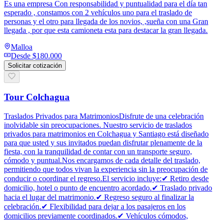
Es una empresa Con responsabilidad y puntualidad para el día tan
esperado , constamos con 2 vehículos uno para el traslado de
personas y el otro para llegada de los novios, ,sueña con una Gran
llegada , por que esta camioneta esta para destacar la gran llegada.
Malloa
Desde
$180.000
Solicitar cotización
Tour Colchagua
Traslados Privados para MatrimoniosDisfrute de una celebración
inolvidable sin preocupaciones. Nuestro servicio de traslados
privados para matrimonios en Colchagua y Santiago está diseñado
para que usted y sus invitados puedan disfrutar plenamente de la
fiesta, con la tranquilidad de contar con un transporte seguro,
cómodo y puntual.Nos encargamos de cada detalle del traslado,
permitiendo que todos vivan la experiencia sin la preocupación de
conducir o coordinar el regreso.El servicio incluye:✔ Retiro desde
domicilio, hotel o punto de encuentro acordado.✔ Traslado privado
hacia el lugar del matrimonio.✔ Regreso seguro al finalizar la
celebración.✔ Flexibilidad para dejar a los pasajeros en los
domicilios previamente coordinados.✔ Vehículos cómodos,