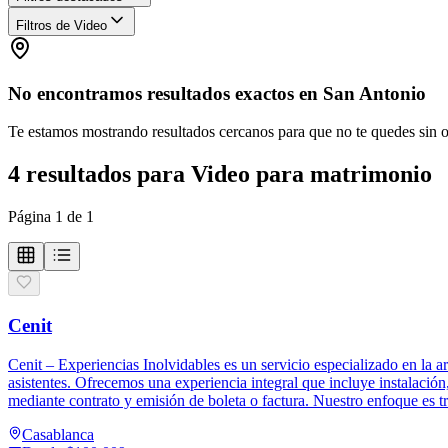
Filtros de Video
No encontramos resultados exactos en
San Antonio
Te estamos mostrando resultados cercanos para que no te quedes sin 
4
resultados
para
Video para matrimonio
Página
1
de
1
Cenit
Cenit – Experiencias Inolvidables es un servicio especializado en la
asistentes. Ofrecemos una experiencia integral que incluye instalación
mediante contrato y emisión de boleta o factura. Nuestro enfoque es t
Casablanca