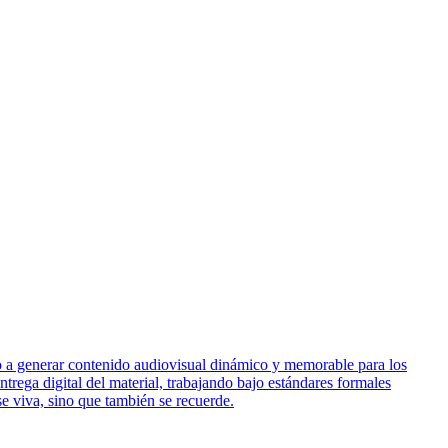
do a generar contenido audiovisual dinámico y memorable para los
trega digital del material, trabajando bajo estándares formales
se viva, sino que también se recuerde.