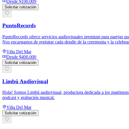
Desde
$100.009
Solicitar cotización
PuntoRecords
PuntoRecords ofrece servicios audiovisuales premium para parejas qu
Nos encargamos de registrar cada detalle de la ceremonia y la celebrac
Viña Del Mar
Desde
$400.000
Solicitar cotización
Limbú Audiovisual
Hola! Somos Limbú audiovisual, productora dedicada a los matrimonios
podcast y grabación musical.
Viña Del Mar
Solicitar cotización