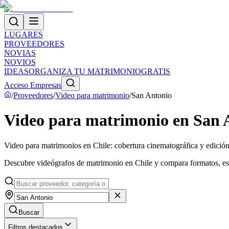
LUGARES
PROVEEDORES
NOVIAS
NOVIOS
IDEAS
ORGANIZA TU MATRIMONIO
GRATIS
Acceso Empresas
/
Proveedores
/
Video para matrimonio
/
San Antonio
Video para matrimonio en San 
Video para matrimonios en Chile: cobertura cinematográfica y edició
Descubre videógrafos de matrimonio en Chile y compara formatos, esti
Buscar
Filtros destacados