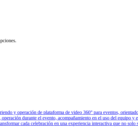
opciones.
 arriendo y operación de plataforma de video 360° para eventos, orienta
, operación durante el evento, acompañamiento en el uso del equipo y en
ransformar cada celebración en una experiencia interactiva que no solo 