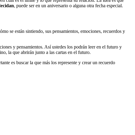
ben cuál es el límite y lo que representa su relación. La idea es que
decidan
, puede ser en un aniversario o alguna otra fecha especial.
 cómo se están sintiendo, sus pensamientos, emociones, recuerdos y
ociones y pensamientos. Así ustedes los podrán leer en el futuro y
, la que abrirán junto a las cartas en el futuro.
tante es buscar la que más los represente y crear un recuerdo