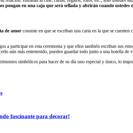
 relación: entradas al cine, cartas, regalos, fotos, etc., solo ustedes sa
los pongan en una caja que será sellada y abrirán cuando ustedes 
rta de amor
consiste en que se escriban una carta en la que se cuenten
migos a participar en esta ceremonia y que ellos también escriban sus em
erlo aún más entretenido, pueden guardar todo junto a una botella de vino
imonios simbólicos para hacer de su día uno especial y único, lo impor
s
undo fascinante para decorar!