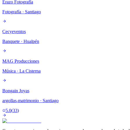
Erazo Fotografía
Fotografía
· Santiago
Cecyeventos
Banquete
· Hualpén
MAG Producciones
Música
· La Cisterna
Bongain Joyas
argollas-matrimonio
· Santiago
5.0
(
33
)