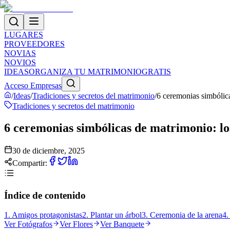
LUGARES
PROVEEDORES
NOVIAS
NOVIOS
IDEAS
ORGANIZA TU MATRIMONIO
GRATIS
Acceso Empresas
/
Ideas
/
Tradiciones y secretos del matrimonio
/
6 ceremonias simbólica
Tradiciones y secretos del matrimonio
6 ceremonias simbólicas de matrimonio: lo
30 de diciembre, 2025
Compartir:
Índice de contenido
1. Amigos protagonistas
2. Plantar un árbol
3. Ceremonia de la arena
4.
Ver
Fotógrafos
Ver
Flores
Ver
Banquete