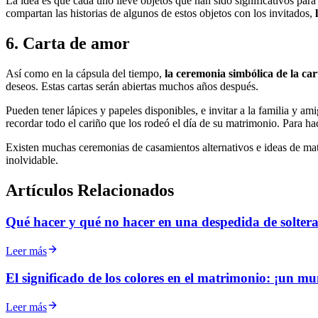
La idea es que cada uno lleve objetos que han sido significativos para su
compartan las historias de algunos de estos objetos con los invitados,
6. Carta de amor
Así como en la cápsula del tiempo,
la ceremonia simbólica de la ca
deseos. Estas cartas serán abiertas muchos años después.
Pueden tener lápices y papeles disponibles, e invitar a la familia y a
recordar todo el cariño que los rodeó el día de su matrimonio. Para hac
Existen muchas ceremonias de casamientos alternativos e ideas de matr
inolvidable.
Artículos Relacionados
Qué hacer y qué no hacer en una despedida de soltera
Leer más
El significado de los colores en el matrimonio: ¡un m
Leer más