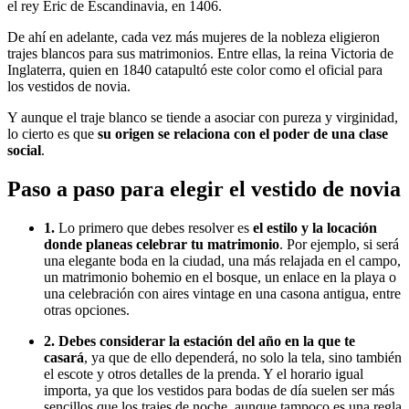
el rey Eric de Escandinavia, en 1406.
De ahí en adelante, cada vez más mujeres de la nobleza eligieron
trajes blancos para sus matrimonios. Entre ellas, la reina Victoria de
Inglaterra, quien en 1840 catapultó este color como el oficial para
los vestidos de novia.
Y aunque el traje blanco se tiende a asociar con pureza y virginidad,
lo cierto es que
su origen se relaciona con el poder de una clase
social
.
Paso a paso para elegir el vestido de novia
1.
Lo primero que debes resolver es
el estilo y la locación
donde planeas celebrar tu matrimonio
. Por ejemplo, si será
una elegante boda en la ciudad, una más relajada en el campo,
un matrimonio bohemio en el bosque, un enlace en la playa o
una celebración con aires vintage en una casona antigua, entre
otras opciones.
2. Debes considerar la estación del año en la que te
casará
, ya que de ello dependerá, no solo la tela, sino también
el escote y otros detalles de la prenda. Y el horario igual
importa, ya que los vestidos para bodas de día suelen ser más
sencillos que los trajes de noche, aunque tampoco es una regla