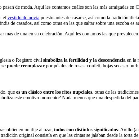
 no pasan de moda. Aquí les contamos cuáles son las más arraigadas en C
n el
vestido de novia
puesto antes de casarse, así como la tradición dict
indis de casados, así como otras en las que saltar sobre una escoba es a
orar más de una en su celebración. Aquí les contamos las que prevalece
iglesia o Registro civil
simboliza la fertilidad y la descendencia
en la 
z se puede reemplazar
por pétalos de rosas, confeti, hojas secas o burb
tido, que
es un clásico entre los ritos nupciales
, otras de las tradicion
mboliza este emotivo momento? Nada menos que una despedida del padre 
ras obtienen un dije al azar,
todos con distintos significados
: Anillo (
tradición original consistía en que las cintas se jalaban desde la torta