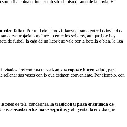
a sombrilla china o, incluso, desde el mismo ramo de la novia. En
ueden faltar
. Por un lado, la novia lanza el ramo entre las invitadas
n tanto, es arrojada por el novio entre los solteros, aunque hoy hay
eta de fútbol, la caja de un licor que vale por la botella o bien, la liga
s invitados, los contrayentes
alzan sus copas y hacen salud
, para
de rellenar sus vasos con lo que estimen conveniente. Por ejemplo, con
listones de tela, banderines,
la tradicional placa enchulada de
do busca
asustar a los malos espíritus
y ahuyentar la envidia que