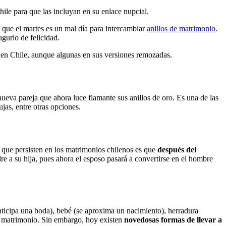
hile para que las incluyan en su enlace nupcial.
a que el martes es un mal día para intercambiar
anillos de matrimonio
.
ugurio de felicidad.
n en Chile, aunque algunas en sus versiones remozadas.
nueva pareja que ahora luce flamante sus anillos de oro. Es una de las
ujas, entre otras opciones.
es que persisten en los matrimonios chilenos es que
después del
a su hija, pues ahora el esposo pasará a convertirse en el hombre
anticipa una boda), bebé (se aproxima un nacimiento), herradura
 de matrimonio. Sin embargo, hoy existen
novedosas formas
de llevar a