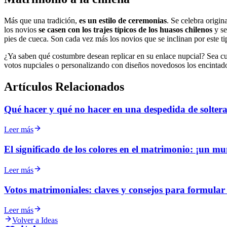
Más que una tradición,
es un estilo de ceremonias
. Se celebra origi
los novios
se casen con los trajes típicos de los huasos chilenos
y se
pies de cueca. Son cada vez más los novios que se inclinan por este t
¿Ya saben qué costumbre desean replicar en su enlace nupcial? Sea cua
votos nupciales o personalizando con diseños novedosos los encintado
Artículos Relacionados
Qué hacer y qué no hacer en una despedida de soltera
Leer más
El significado de los colores en el matrimonio: ¡un m
Leer más
Votos matrimoniales: claves y consejos para formular l
Leer más
Volver a Ideas