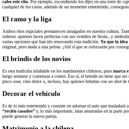
cabo este rito
. Por ejemplo, escondiendo los dijes en una torre de
cup
cualquier de los casos, además de un momento entretenido, conseguirá
El ramo y la liga
Ambos ritos nupciales permanecen arraigados en nuestra cultura. Tanto
solteras -quienes lucen perfectas con sus vestidos de fiesta-, y simbo
varias opciones que han ido renovando esta tradición.
Ya que la idea
original, pero atada a una pelota. ¡Ahí sí que se esforzarán por consegu
El brindis de los novios
Es otra tradición infaltable en los matrimonios chilenos, pues
marca el
luego sentarse y comenzar a comer. Eso sí, el brindis no tiene que se
pisco sour, vino dulce o, incluso, hay quienes brindan con un shot de t
Decorar el vehículo
Es de lo más entretenido y consiste en adornar el auto que trasladará 
“recién casados”
y, lo más importante, latas amarradas en la parte po
puede generar la nueva pareja.
Matrimonio a la chilena