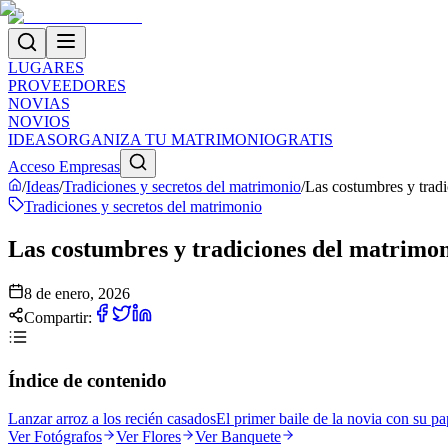
LUGARES
PROVEEDORES
NOVIAS
NOVIOS
IDEAS
ORGANIZA TU MATRIMONIO
GRATIS
Acceso Empresas
/
Ideas
/
Tradiciones y secretos del matrimonio
/
Las costumbres y trad
Tradiciones y secretos del matrimonio
Las costumbres y tradiciones del matrimo
8 de enero, 2026
Compartir:
Índice de contenido
Lanzar arroz a los recién casados
El primer baile de la novia con su p
Ver
Fotógrafos
Ver
Flores
Ver
Banquete