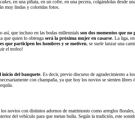
cakes
, en una piñata, en un cofre, en una pecera, colgándolas desde un
n muy lindas y coloridas fotos.
 así, que incluso en las bodas millennials
son dos momentos que no p
liza que quien lo obtenga
será la próxima mujer en casarse
. La liga, e
 es que participen los hombres y se motiven
, se suele lanzar una camis
ir el trofeo!
 inicio del banquete
. Es decir, previo discurso de agradecimiento a lo
r necesariamente con champaña, ya que hoy los novios se sienten libres 
equila.
a los novios con distintos adornos de matrimonio como arreglos florales, 
sterior del vehículo para que metan bulla. Según la tradición, este soni