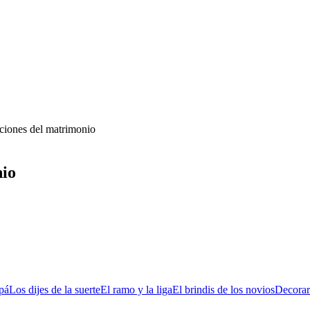
iciones del matrimonio
nio
apá
Los dijes de la suerte
El ramo y la liga
El brindis de los novios
Decorar