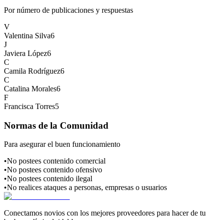
Por número de publicaciones y respuestas
V
Valentina Silva
6
J
Javiera López
6
C
Camila Rodríguez
6
C
Catalina Morales
6
F
Francisca Torres
5
Normas de la Comunidad
Para asegurar el buen funcionamiento
•
No postees contenido comercial
•
No postees contenido ofensivo
•
No postees contenido ilegal
•
No realices ataques a personas, empresas o usuarios
Conectamos novios con los mejores proveedores para hacer de tu