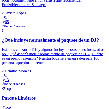
boda. ¿Alguien tiene alguna artista que recomienden?
Preferiblemente en Santiago.
Javiera López
1
65
hace 7 meses
C
¿Qué incluye normalmente el paquete de un DJ?
Estamos cotizando DJs y algunos incluyen cosas como luces, otros
no. ¿Qué debería incluir normalmente un paquete de DJ? ¿Cuánto
es un precio razonable? Nuestra boda será en un salón para 100
personas aproximadamente.
Catalina Morales
1
13
hace 8 meses
Top
Parque Linderos
Top