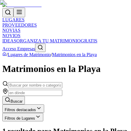
LUGARES
PROVEEDORES
NOVIAS
NOVIOS
IDEAS
ORGANIZA TU MATRIMONIO
GRATIS
Acceso Empresas
/
Lugares de Matrimonio
/
Matrimonios en la Playa
Matrimonios en la Playa
Buscar
Filtros destacados
Filtros de Lugares
1
resultado
para
Matrimonios en la Playa