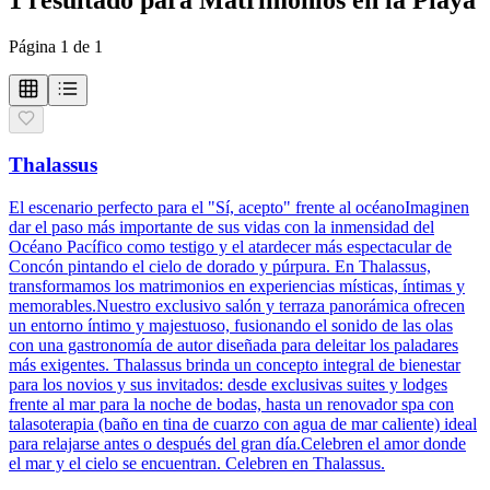
Página
1
de
1
Thalassus
El escenario perfecto para el "Sí, acepto" frente al océanoImaginen
dar el paso más importante de sus vidas con la inmensidad del
Océano Pacífico como testigo y el atardecer más espectacular de
Concón pintando el cielo de dorado y púrpura. En Thalassus,
transformamos los matrimonios en experiencias místicas, íntimas y
memorables.Nuestro exclusivo salón y terraza panorámica ofrecen
un entorno íntimo y majestuoso, fusionando el sonido de las olas
con una gastronomía de autor diseñada para deleitar los paladares
más exigentes. Thalassus brinda un concepto integral de bienestar
para los novios y sus invitados: desde exclusivas suites y lodges
frente al mar para la noche de bodas, hasta un renovador spa con
talasoterapia (baño en tina de cuarzo con agua de mar caliente) ideal
para relajarse antes o después del gran día.Celebren el amor donde
el mar y el cielo se encuentran. Celebren en Thalassus.