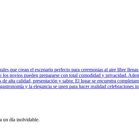
ales que crean el escenario perfecto para ceremonias al aire libre llen
onde los novios pueden prepararse con total comodidad y privacidad. Ad
 de alta calidad, presentación y sabor. El lugar se encuentra completam
gastronomía y la elegancia se unen para hacer realidad celebraciones in
 un día inolvidable.