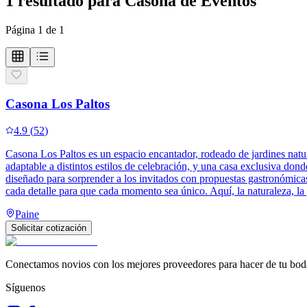
1
resultado
para
Casona de Eventos
Página
1
de
1
Casona Los Paltos
4.9
(
52
)
Casona Los Paltos es un espacio encantador, rodeado de jardines natur
adaptable a distintos estilos de celebración, y una casa exclusiva d
diseñado para sorprender a los invitados con propuestas gastronómicas
cada detalle para que cada momento sea único. Aquí, la naturaleza, la 
Paine
Solicitar cotización
Conectamos novios con los mejores proveedores para hacer de tu boda
Síguenos