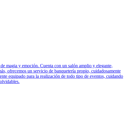
as de magia y emoción. Cuenta con un salón amplio y elegante,
emás, ofrecemos un servicio de banquetería propio, cuidadosamente
ente equipado para la realización de todo tipo de eventos, cuidando
olvidables.