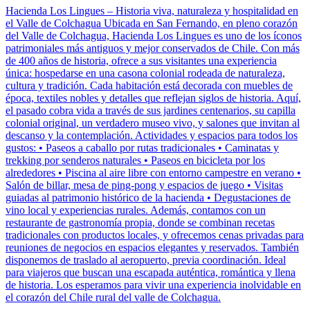
Hacienda Los Lingues – Historia viva, naturaleza y hospitalidad en
el Valle de Colchagua Ubicada en San Fernando, en pleno corazón
del Valle de Colchagua, Hacienda Los Lingues es uno de los íconos
patrimoniales más antiguos y mejor conservados de Chile. Con más
de 400 años de historia, ofrece a sus visitantes una experiencia
única: hospedarse en una casona colonial rodeada de naturaleza,
cultura y tradición. Cada habitación está decorada con muebles de
época, textiles nobles y detalles que reflejan siglos de historia. Aquí,
el pasado cobra vida a través de sus jardines centenarios, su capilla
colonial original, un verdadero museo vivo, y salones que invitan al
descanso y la contemplación. Actividades y espacios para todos los
gustos: • Paseos a caballo por rutas tradicionales • Caminatas y
trekking por senderos naturales • Paseos en bicicleta por los
alrededores • Piscina al aire libre con entorno campestre en verano •
Salón de billar, mesa de ping-pong y espacios de juego • Visitas
guiadas al patrimonio histórico de la hacienda • Degustaciones de
vino local y experiencias rurales. Además, contamos con un
restaurante de gastronomía propia, donde se combinan recetas
tradicionales con productos locales, y ofrecemos cenas privadas para
reuniones de negocios en espacios elegantes y reservados. También
disponemos de traslado al aeropuerto, previa coordinación. Ideal
para viajeros que buscan una escapada auténtica, romántica y llena
de historia. Los esperamos para vivir una experiencia inolvidable en
el corazón del Chile rural del valle de Colchagua.