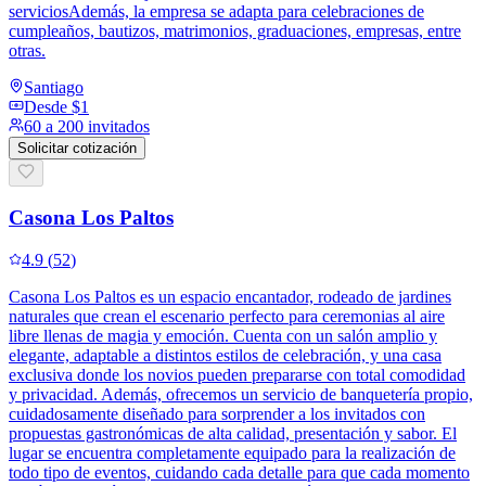
serviciosAdemás, la empresa se adapta para celebraciones de
cumpleaños, bautizos, matrimonios, graduaciones, empresas, entre
otras.
Santiago
Desde
$1
60 a 200 invitados
Solicitar cotización
Casona Los Paltos
4.9
(
52
)
Casona Los Paltos es un espacio encantador, rodeado de jardines
naturales que crean el escenario perfecto para ceremonias al aire
libre llenas de magia y emoción. Cuenta con un salón amplio y
elegante, adaptable a distintos estilos de celebración, y una casa
exclusiva donde los novios pueden prepararse con total comodidad
y privacidad. Además, ofrecemos un servicio de banquetería propio,
cuidadosamente diseñado para sorprender a los invitados con
propuestas gastronómicas de alta calidad, presentación y sabor. El
lugar se encuentra completamente equipado para la realización de
todo tipo de eventos, cuidando cada detalle para que cada momento