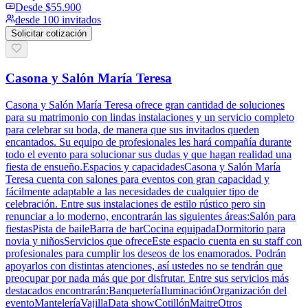
Desde
$55.900
desde 100 invitados
Solicitar cotización
Casona y Salón María Teresa
Casona y Salón María Teresa ofrece gran cantidad de soluciones
para su matrimonio con lindas instalaciones y un servicio completo
para celebrar su boda, de manera que sus invitados queden
encantados. Su equipo de profesionales les hará compañía durante
todo el evento para solucionar sus dudas y que hagan realidad una
fiesta de ensueño.Espacios y capacidadesCasona y Salón María
Teresa cuenta con salones para eventos con gran capacidad y
fácilmente adaptable a las necesidades de cualquier tipo de
celebración. Entre sus instalaciones de estilo rústico pero sin
renunciar a lo moderno, encontrarán las siguientes áreas:Salón para
fiestasPista de baileBarra de barCocina equipadaDormitorio para
novia y niñosServicios que ofreceEste espacio cuenta en su staff con
profesionales para cumplir los deseos de los enamorados. Podrán
apoyarlos con distintas atenciones, así ustedes no se tendrán que
preocupar por nada más que por disfrutar. Entre sus servicios más
destacados encontrarán:BanqueteríaIluminaciónOrganización del
eventoManteleríaVajillaData showCotillónMaitreOtros