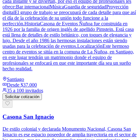
cada instante y se diviertan, por eso el equipo de profesionales les
ofrece:Bar internacionalMúsicaGuardia de seguridadProyección
digitalEl grupo de trabajo se preocupará de cada detalle para que así
el día de la celebración de su unión todo funcione a la
perfección.HistoriaCasona de Eventos Ñuñoa fue construida en
1926 por la familia de origen inglés de apellido Pimstein. Está casa
está llena de detalles de estilo británico, con toques de elegancia y
lujo. Desde el año 1986 las hermosas instalaciones están siendo
usadas para la celebración de eventos.LocalizaciónEste hermoso
centro de eventos se sitúa en la comuna de La Ñuñoa, en Santiago,
en este lugar tendrán un matrimonio donde el equipo de
profesionales se enfocará en que este importante día sea un sueño
hecho realidad.
Santiago
Desde
$37.000
35 a 100 invitados
Solicitar cotización
Casona San Ignacio
De estilo colonial y declarada Monumento Nacional, Casona San
Ignacio es ese espacio poseedor de amplia trayectoria en el sector de