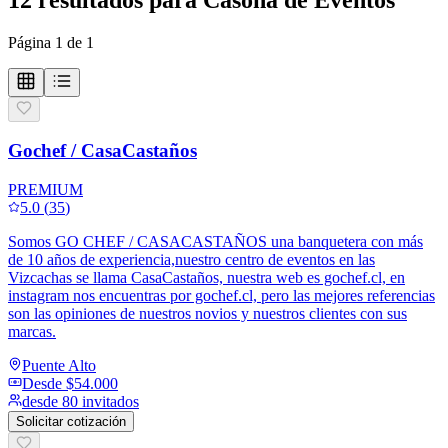
Página
1
de
1
Gochef / CasaCastaños
PREMIUM
5.0
(
35
)
Somos GO CHEF / CASACASTAÑOS una banquetera con más
de 10 años de experiencia,nuestro centro de eventos en las
Vizcachas se llama CasaCastaños, nuestra web es gochef.cl, en
instagram nos encuentras por gochef.cl, pero las mejores referencias
son las opiniones de nuestros novios y nuestros clientes con sus
marcas.
Puente Alto
Desde
$54.000
desde 80 invitados
Solicitar cotización