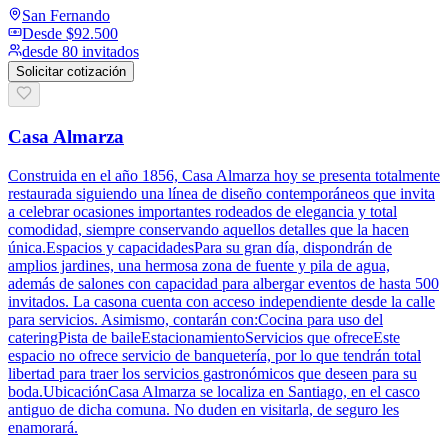
San Fernando
Desde
$92.500
desde 80 invitados
Solicitar cotización
Casa Almarza
Construida en el año 1856, Casa Almarza hoy se presenta totalmente
restaurada siguiendo una línea de diseño contemporáneos que invita
a celebrar ocasiones importantes rodeados de elegancia y total
comodidad, siempre conservando aquellos detalles que la hacen
única.Espacios y capacidadesPara su gran día, dispondrán de
amplios jardines, una hermosa zona de fuente y pila de agua,
además de salones con capacidad para albergar eventos de hasta 500
invitados. La casona cuenta con acceso independiente desde la calle
para servicios. Asimismo, contarán con:Cocina para uso del
cateringPista de baileEstacionamientoServicios que ofreceEste
espacio no ofrece servicio de banquetería, por lo que tendrán total
libertad para traer los servicios gastronómicos que deseen para su
boda.UbicaciónCasa Almarza se localiza en Santiago, en el casco
antiguo de dicha comuna. No duden en visitarla, de seguro les
enamorará.