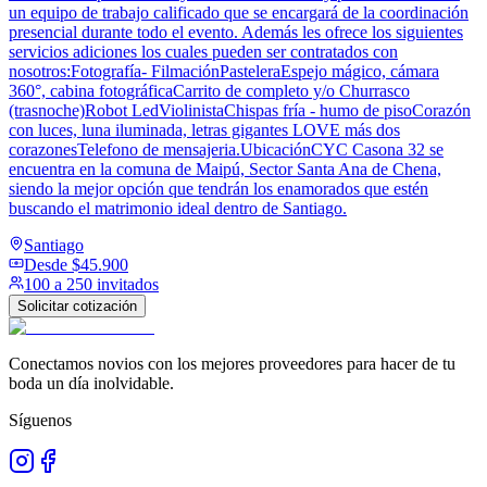
un equipo de trabajo calificado que se encargará de la coordinación
presencial durante todo el evento. Además les ofrece los siguientes
servicios adiciones los cuales pueden ser contratados con
nosotros:Fotografía- FilmaciónPasteleraEspejo mágico, cámara
360°, cabina fotográficaCarrito de completo y/o Churrasco
(trasnoche)Robot LedViolinistaChispas fría - humo de pisoCorazón
con luces, luna iluminada, letras gigantes LOVE más dos
corazonesTelefono de mensajeria.UbicaciónCYC Casona 32 se
encuentra en la comuna de Maipú, Sector Santa Ana de Chena,
siendo la mejor opción que tendrán los enamorados que estén
buscando el matrimonio ideal dentro de Santiago.
Santiago
Desde
$45.900
100 a 250 invitados
Solicitar cotización
Conectamos novios con los mejores proveedores para hacer de tu
boda un día inolvidable.
Síguenos