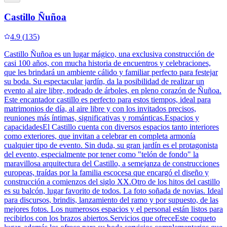
Castillo Ñuñoa
4.9
(
135
)
Castillo Ñuñoa es un lugar mágico, una exclusiva construcción de
casi 100 años, con mucha historia de encuentros y celebraciones,
que les brindará un ambiente cálido y familiar perfecto para festejar
su boda. Su espectacular jardín, da la posibilidad de realizar un
evento al aire libre, rodeado de árboles, en pleno corazón de Ñuñoa.
Este encantador castillo es perfecto para estos tiempos, ideal para
matrimonios de día, al aire libre y con los invitados precisos,
reuniones más íntimas, significativas y románticas.Espacios y
capacidadesEl Castillo cuenta con diversos espacios tanto interiores
como exteriores, que invitan a celebrar en completa armonía
cualquier tipo de evento. Sin duda, su gran jardín es el protagonista
del evento, especialmente por tener como "telón de fondo" la
maravillosa arquitectura del Castillo, a semejanza de construcciones
europeas, traídas por la familia escocesa que encargó el diseño y
construcción a comienzos del siglo XX.Otro de los hitos del castillo
es su balcón, lugar favorito de todos. La foto soñada de novias. Ideal
para discursos, brindis, lanzamiento del ramo y por supuesto, de las
mejores fotos. Los numerosos espacios y el personal están listos para
recibirlos con los brazos abiertos.Servicios que ofreceEste coqueto