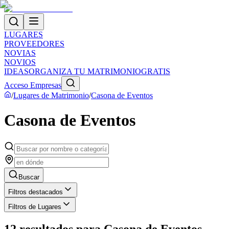
LUGARES
PROVEEDORES
NOVIAS
NOVIOS
IDEAS
ORGANIZA TU MATRIMONIO
GRATIS
Acceso Empresas
/
Lugares de Matrimonio
/
Casona de Eventos
Casona de Eventos
Buscar
Filtros destacados
Filtros de Lugares
12
resultados
para
Casona de Eventos