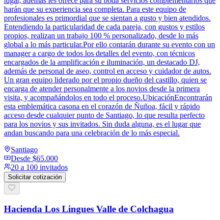
lugar, además les ofrece para su boda servicios complementarios que
harán que su experiencia sea completa. Para este equipo de
profesionales es primordial que se sientan a gusto y bien atendidos.
Entendiendo la particularidad de cada pareja, con gustos y estilos
propios, realizan un trabajo 100 % personalizado, desde lo más
global a lo más particular.Por ello contarán durante su evento con un
manager a cargo de todos los detalles del evento, con técnicos
encargados de la amplificación e iluminación, un destacado DJ,
además de personal de aseo, control en acceso y cuidador de autos.
Un gran equipo liderado por el propio dueño del castillo, quien se
encarga de atender personalmente a los novios desde la primera
visita, y acompañándolos en todo el proceso.UbicaciónEncontrarán
esta emblemática casona en el corazón de Ñuñoa, fácil y rápido
acceso desde cualquier punto de Santiago, lo que resulta perfecto
para los novios y sus invitados. Sin duda alguna, es el lugar que
andan buscando para una celebración de lo más especial.
Santiago
Desde
$65.000
20 a 100 invitados
Solicitar cotización
Hacienda Los Lingues Valle de Colchagua