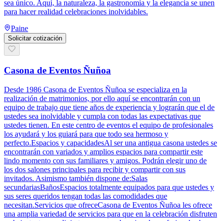
sea único. Aquí, la naturaleza, la gastronomía y la elegancia se unen
para hacer realidad celebraciones inolvidables.
Paine
Solicitar cotización
Casona de Eventos Ñuñoa
Desde 1986 Casona de Eventos Ñuñoa se especializa en la
realización de matrimonios, por ello aquí se encontrarán con un
equipo de trabajo que tiene años de experiencia y lograrán que el de
ustedes sea inolvidable y cumpla con todas las expectativas que
ustedes tienen. En este centro de eventos el equipo de profesionales
los ayudará y los guiará para que todo sea hermoso y
perfecto.Espacios y capacidadesAl ser una antigua casona ustedes se
encontrarán con variados y amplios espacios para compartir este
lindo momento con sus familiares y amigos. Podrán elegir uno de
los dos salones principales para recibir y compartir con sus
invitados. Asimismo también dispone de:Salas
secundariasBañosEspacios totalmente equipados para que ustedes y
sus seres queridos tengan todas las comodidades que
necesitan.Servicios que ofreceCasona de Eventos Ñuñoa les ofrece
una amplia variedad de servicios para que en la celebración disfruten