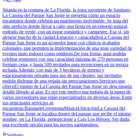
Situada en la comuna de La Florida, la zona suroriente de Santiago,
La Casona del Parque San Jorge se presenta como un espacio
encantador donde celebrar un matrimonio inolvidable. Se trata del
sitio perfecto donde llevar a cabo una fiesta en un entorno natural,
rodeado de verde, con un toque romántico y campestre. Eso sí, sin
alejarse mucho de la ciudad.Espacios y capacidadesLa Casona del
Parque San Jorge es un acogedor lugar con clásicos acabados
coloniales, que permiten la implementación de una gran variedad de
eventos tanto indoors como outdoors.De esta forma, aquí podrán
celebrar reuniones con una capacidad máxima de 270 personas en
formato cena, y hasta 500 invitados para recepciones en su terraza
techada.Además, con más de 3 hectáreas de terreno y
estacionamiento privado para uso de sus clientes, sus invitados
podrán disfrutar de una velada sin preocupaciones.Servicios que
ofreceEl equipo de La Casona del Parque San Jorge no deja ningún
detalle librado al azar. Es por este motivo que trabaja de la mano de
varios proveedores que están especializados en diversas áreas. Entre
sus principales servicios se
encuentran:BanqueteCeremoniaMúsicaUbicaciónLa Casona del
Parque San Jorge se localiza dentro del parque que recibe el mismo
nombre, en La Florida, perteneciente a Caja Los Héroes. Sin duda,
una excelente opción para los novios santiaguinos.
Santiago