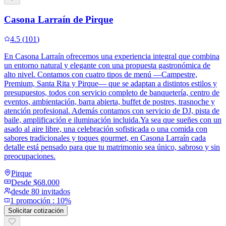
Casona Larraín de Pirque
4.5
(
101
)
En Casona Larraín ofrecemos una experiencia integral que combina
un entorno natural y elegante con una propuesta gastronómica de
alto nivel. Contamos con cuatro tipos de menú —Campestre,
Premium, Santa Rita y Pirque— que se adaptan a distintos estilos y
presupuestos, todos con servicio completo de banquetería, centro de
eventos, ambientación, barra abierta, buffet de postres, trasnoche y
atención profesional. Además contamos con servicio de DJ, pista de
baile, amplificación e iluminación incluida.Ya sea que sueñes con un
asado al aire libre, una celebración sofisticada o una comida con
sabores tradicionales y toques gourmet, en Casona Larraín cada
detalle está pensado para que tu matrimonio sea único, sabroso y sin
preocupaciones.
Pirque
Desde
$68.000
desde 80 invitados
1
promoción
:
10%
Solicitar cotización