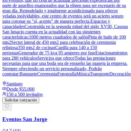
los eventos, que no cesa de acumular preciosas experiencias por
parte de aquellos enamorados que la eligen para ser escenario de su
gran día. Remodelado y totalmente acondicionado para ofrecer
veladas inolvidables, este centro de eventos será un acierto seguro
para coronar su "sí, acepto" de manera perfecta.Espacios y
capacidadesConstruida en la segunda mitad del siglo XVIII, Casona
San Ignacio cuenta en la actualidad con las siguientes
características:1000 metros cuadrados de salónPista de baile de 100
mts2Sector lateral de 450 mts2 para celebración de ceremonia
religiosa350 mts2 de cocinasCapilla para 140 a 150
personasGenerador de 75 kva 95 amperes por faseEstacionamientos
para 280 vehículosServicios que ofreceTodas las prestaciones
necesarias para que una boda sea de ensueño las maneja la empresa.
Siempre ofreciendo un servicio personalizado, Podrán
contratar:BanqueteCeremoniaFotografíaMúsicaTransporteDecoración
Santiago
Desde
$55.000
150 a 500 invitados
Solicitar cotización
Eventos San Jorge
4.7
(
44
)