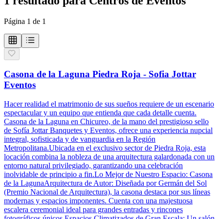
1
resultado
para
Centros de Eventos
Página
1
de
1
Casona de la Laguna Piedra Roja - Sofia Jottar
Eventos
Hacer realidad el matrimonio de sus sueños requiere de un escenario
espectacular y un equipo que entienda que cada detalle cuenta.
Casona de la Laguna en Chicureo, de la mano del prestigioso sello
de Sofía Jottar Banquetes y Eventos, ofrece una experiencia nupcial
integral, sofisticada y de vanguardia en la Región
Metropolitana.Ubicada en el exclusivo sector de Piedra Roja, esta
locación combina la nobleza de una arquitectura galardonada con un
entorno natural privilegiado, garantizando una celebración
inolvidable de principio a fin.Lo Mejor de Nuestro Espacio: Casona
de la LagunaArquitectura de Autor: Diseñada por Germán del Sol
(Premio Nacional de Arquitectura), la casona destaca por sus líneas
modernas y espacios imponentes. Cuenta con una majestuosa
escalera ceremonial ideal para grandes entradas y rincones
fotográficos únicos.Espacios Climatizados de Gran Escala: Un salón