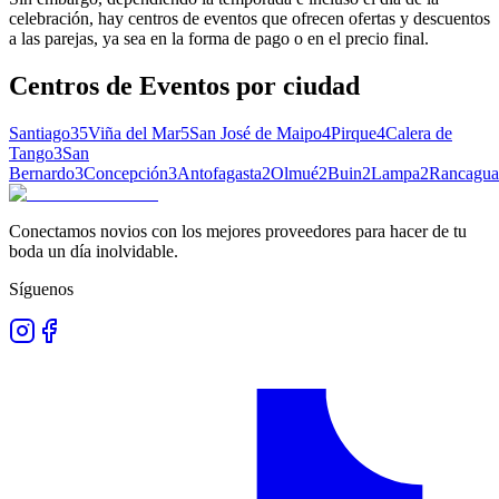
celebración, hay centros de eventos que ofrecen ofertas y descuentos
a las parejas, ya sea en la forma de pago o en el precio final.
Centros de Eventos
por ciudad
Santiago
35
Viña del Mar
5
San José de Maipo
4
Pirque
4
Calera de
Tango
3
San
Bernardo
3
Concepción
3
Antofagasta
2
Olmué
2
Buin
2
Lampa
2
Rancagua
Conectamos novios con los mejores proveedores para hacer de tu
boda un día inolvidable.
Síguenos