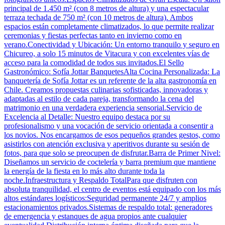
principal de 1.450 m² (con 8 metros de altura) y una espectacular
terraza techada de 750 m² (con 10 metros de altura). Ambos
espacios están completamente climatizados, lo que permite realizar
ceremonias y fiestas perfectas tanto en invierno como en
verano.Conectividad y Ubicación: Un entorno tranquilo y seguro en
Chicureo, a solo 15 minutos de Vitacura y con excelentes vías de
acceso para la comodidad de todos sus invitados.El Sello
Gastronómico: Sofía Jottar BanquetesAlta Cocina Personalizada: La
banquetería de Sofía Jottar es un referente de la alta gastronomía en
Chile. Creamos propuestas culinarias sofisticadas, innovadoras y
adaptadas al estilo de cada pareja, transformando la cena del
matrimonio en una verdadera experiencia sensorial.Servicio de
Excelencia al Detalle: Nuestro equipo destaca por su
profesionalismo y una vocación de servicio orientada a consentir a
los novios. Nos encargamos de esos pequeños grandes gestos, como
asistirlos con atención exclusiva y aperitivos durante su sesión de
fotos, para que solo se preocupen de disfrutar.Barra de Primer Nivel:
Diseñamos un servicio de coctelería y barra premium que mantiene
la energía de la fiesta en lo más alto durante toda la
noche.Infraestructura y Respaldo TotalPara que disfruten con
absoluta tranquilidad, el centro de eventos está equipado con los más
altos estándares logísticos:Seguridad permanente 24/7 y amplios
estacionamientos privados.Sistemas de respaldo total: generadores
de emergencia y estanques de agua propios ante cualquier