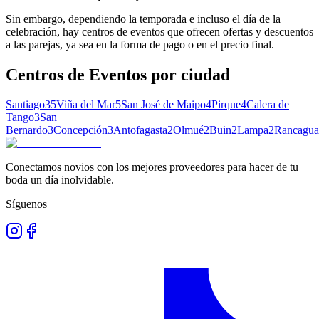
Sin embargo, dependiendo la temporada e incluso el día de la
celebración, hay centros de eventos que ofrecen ofertas y descuentos
a las parejas, ya sea en la forma de pago o en el precio final.
Centros de Eventos
por ciudad
Santiago
35
Viña del Mar
5
San José de Maipo
4
Pirque
4
Calera de
Tango
3
San
Bernardo
3
Concepción
3
Antofagasta
2
Olmué
2
Buin
2
Lampa
2
Rancagua
Conectamos novios con los mejores proveedores para hacer de tu
boda un día inolvidable.
Síguenos