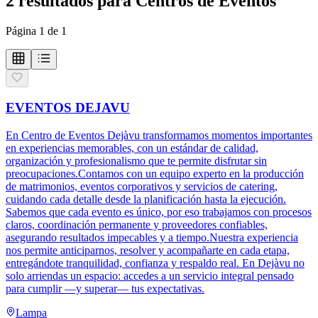
2
resultados
para
Centros de Eventos
Página
1
de
1
EVENTOS DEJAVU
En Centro de Eventos Dejàvu transformamos momentos importantes
en experiencias memorables, con un estándar de calidad,
organización y profesionalismo que te permite disfrutar sin
preocupaciones.Contamos con un equipo experto en la producción
de matrimonios, eventos corporativos y servicios de catering,
cuidando cada detalle desde la planificación hasta la ejecución.
Sabemos que cada evento es único, por eso trabajamos con procesos
claros, coordinación permanente y proveedores confiables,
asegurando resultados impecables y a tiempo.Nuestra experiencia
nos permite anticiparnos, resolver y acompañarte en cada etapa,
entregándote tranquilidad, confianza y respaldo real. En Dejàvu no
solo arriendas un espacio: accedes a un servicio integral pensado
para cumplir —y superar— tus expectativas.
Lampa