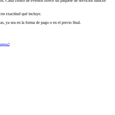
ios. Cada centro de eventos ofrece un paquete de servicios básicos
con exactitud qué incluye.
s, ya sea en la forma de pago o en el precio final.
agua
2