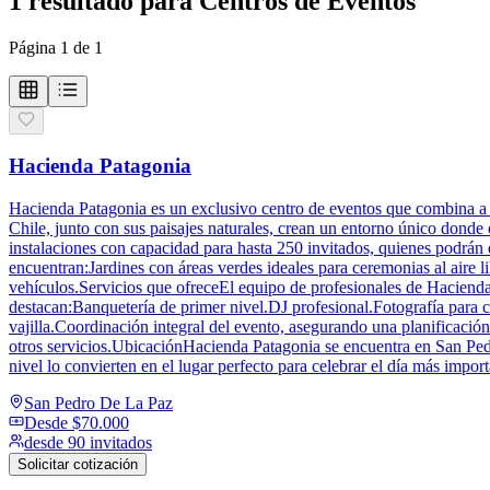
1
resultado
para
Centros de Eventos
Página
1
de
1
Hacienda Patagonia
Hacienda Patagonia es un exclusivo centro de eventos que combina a la 
Chile, junto con sus paisajes naturales, crean un entorno único donde
instalaciones con capacidad para hasta 250 invitados, quienes podrán
encuentran:Jardines con áreas verdes ideales para ceremonias al aire
vehículos.Servicios que ofreceEl equipo de profesionales de Hacienda 
destacan:Banquetería de primer nivel.DJ profesional.Fotografía para
vajilla.Coordinación integral del evento, asegurando una planificación
otros servicios.UbicaciónHacienda Patagonia se encuentra en San Pedr
nivel lo convierten en el lugar perfecto para celebrar el día más imp
San Pedro De La Paz
Desde
$70.000
desde 90 invitados
Solicitar cotización