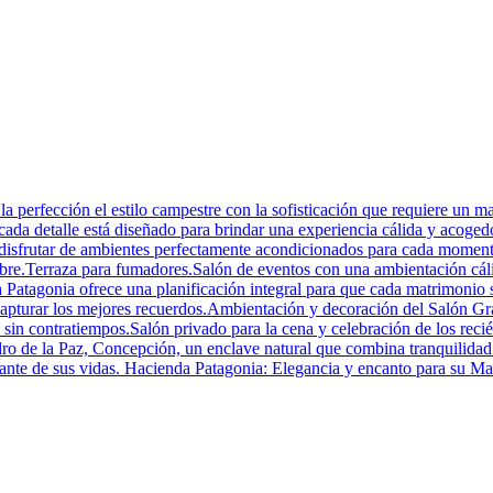
perfección el estilo campestre con la sofisticación que requiere un mat
 cada detalle está diseñado para brindar una experiencia cálida y acoged
 disfrutar de ambientes perfectamente acondicionados para cada momento 
 libre.Terraza para fumadores.Salón de eventos con una ambientación cá
Patagonia ofrece una planificación integral para que cada matrimonio se
 capturar los mejores recuerdos.Ambientación y decoración del Salón G
 sin contratiempos.Salón privado para la cena y celebración de los recién
o de la Paz, Concepción, un enclave natural que combina tranquilidad y
ortante de sus vidas. Hacienda Patagonia: Elegancia y encanto para su M