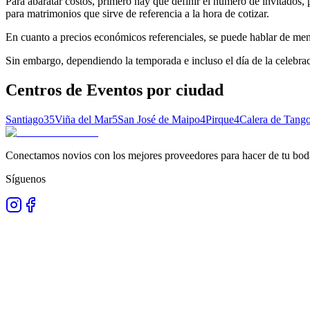
Para abaratar costos, primero hay que definir el número de invitados, 
para matrimonios que sirve de referencia a la hora de cotizar.
En cuanto a precios económicos referenciales, se puede hablar de men
Sin embargo, dependiendo la temporada e incluso el día de la celebraci
Centros de Eventos
por ciudad
Santiago
35
Viña del Mar
5
San José de Maipo
4
Pirque
4
Calera de Tang
Conectamos novios con los mejores proveedores para hacer de tu boda
Síguenos