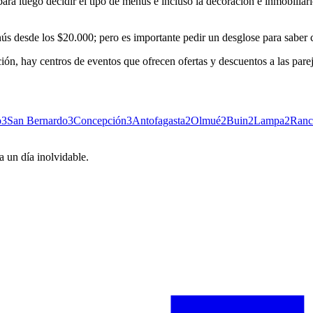
para luego decidir el tipo de menús e incluso la decoración e inmobiliar
ús desde los $20.000; pero es importante pedir un desglose para saber 
ón, hay centros de eventos que ofrecen ofertas y descuentos a las pareja
o
3
San Bernardo
3
Concepción
3
Antofagasta
2
Olmué
2
Buin
2
Lampa
2
Ranc
 un día inolvidable.