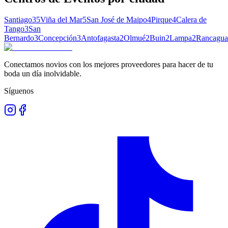
Santiago
35
Viña del Mar
5
San José de Maipo
4
Pirque
4
Calera de
Tango
3
San
Bernardo
3
Concepción
3
Antofagasta
2
Olmué
2
Buin
2
Lampa
2
Rancagua
Conectamos novios con los mejores proveedores para hacer de tu
boda un día inolvidable.
Síguenos