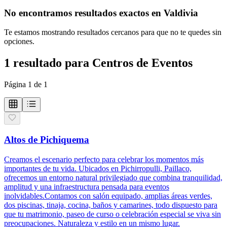
No encontramos resultados exactos en
Valdivia
Te estamos mostrando resultados cercanos para que no te quedes sin
opciones.
1
resultado
para
Centros de Eventos
Página
1
de
1
Altos de Pichiquema
Creamos el escenario perfecto para celebrar los momentos más
importantes de tu vida. Ubicados en Pichirropulli, Paillaco,
ofrecemos un entorno natural privilegiado que combina tranquilidad,
amplitud y una infraestructura pensada para eventos
inolvidables.Contamos con salón equipado, amplias áreas verdes,
dos piscinas, tinaja, cocina, baños y camarines, todo dispuesto para
que tu matrimonio, paseo de curso o celebración especial se viva sin
preocupaciones. Naturaleza y estilo en un mismo lugar.