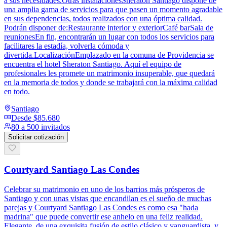
a sus necesidades.Otras instalacionesSheraton Santiago dispone de
una amplia gama de servicios para que pasen un momento agradable
en sus dependencias, todos realizados con una óptima calidad.
Podrán disponer de:Restaurante interior y exteriorCafé barSala de
reunionesEn fin, encontrarán un lugar con todos los servicios para
facilitares la estadía, volverla cómoda y
divertida.LocalizaciónEmplazado en la comuna de Providencia se
encuentra el hotel Sheraton Santiago. Aquí el equipo de
profesionales les promete un matrimonio insuperable, que quedará
en la memoria de todos y donde se trabajará con la máxima calidad
en todo.
Santiago
Desde
$85.680
80 a 500 invitados
Solicitar cotización
Courtyard Santiago Las Condes
Celebrar su matrimonio en uno de los barrios más prósperos de
Santiago y con unas vistas que encandilan es el sueño de muchas
parejas y Courtyard Santiago Las Condes es como esa "hada
madrina" que puede convertir ese anhelo en una feliz realidad.
Elegante, de una exquisita fusión de estilo clásico y vanguardista, y