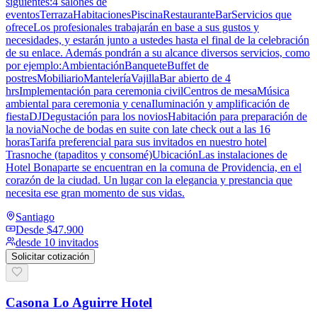
siguientes:4 salones de
eventosTerrazaHabitacionesPiscinaRestauranteBarServicios que
ofreceLos profesionales trabajarán en base a sus gustos y
necesidades, y estarán junto a ustedes hasta el final de la celebración
de su enlace. Además pondrán a su alcance diversos servicios, como
por ejemplo:AmbientaciónBanqueteBuffet de
postresMobiliarioManteleríaVajillaBar abierto de 4
hrsImplementación para ceremonia civilCentros de mesaMúsica
ambiental para ceremonia y cenaIluminación y amplificación de
fiestaDJDegustación para los noviosHabitación para preparación de
la noviaNoche de bodas en suite con late check out a las 16
horasTarifa preferencial para sus invitados en nuestro hotel
Trasnoche (tapaditos y consomé)UbicaciónLas instalaciones de
Hotel Bonaparte se encuentran en la comuna de Providencia, en el
corazón de la ciudad. Un lugar con la elegancia y prestancia que
necesita ese gran momento de sus vidas.
Santiago
Desde
$47.900
desde 10 invitados
Solicitar cotización
Casona Lo Aguirre Hotel