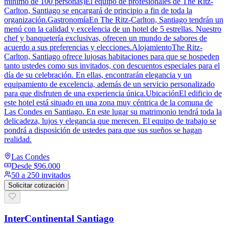
mínimo de 100 personas)El equipo de profesionales de The Ritz-
Carlton, Santiago se encargará de principio a fin de toda la
organización.GastronomíaEn The Ritz-Carlton, Santiago tendrán un
menú con la calidad y excelencia de un hotel de 5 estrellas. Nuestro
chef y banquetería exclusivas, ofrecen un mundo de sabores de
acuerdo a sus preferencias y elecciones.AlojamientoThe Ritz-
Carlton, Santiago ofrece lujosas habitaciones para que se hospeden
tanto ustedes como sus invitados, con descuentos especiales para el
día de su celebración. En ellas, encontrarán elegancia y un
equipamiento de excelencia, además de un servicio personalizado
para que disfruten de una experiencia única.UbicaciónEl edificio de
este hotel está situado en una zona muy céntrica de la comuna de
Las Condes en Santiago. En este lugar su matrimonio tendrá toda la
delicadeza, lujos y elegancia que merecen. El equipo de trabajo se
pondrá a disposición de ustedes para que sus sueños se hagan
realidad.
Las Condes
Desde
$96.000
50 a 250 invitados
Solicitar cotización
InterContinental Santiago