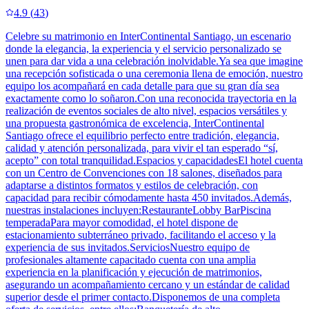
4.9
(
43
)
Celebre su matrimonio en InterContinental Santiago, un escenario
donde la elegancia, la experiencia y el servicio personalizado se
unen para dar vida a una celebración inolvidable.Ya sea que imagine
una recepción sofisticada o una ceremonia llena de emoción, nuestro
equipo los acompañará en cada detalle para que su gran día sea
exactamente como lo soñaron.Con una reconocida trayectoria en la
realización de eventos sociales de alto nivel, espacios versátiles y
una propuesta gastronómica de excelencia, InterContinental
Santiago ofrece el equilibrio perfecto entre tradición, elegancia,
calidad y atención personalizada, para vivir el tan esperado “sí,
acepto” con total tranquilidad.Espacios y capacidadesEl hotel cuenta
con un Centro de Convenciones con 18 salones, diseñados para
adaptarse a distintos formatos y estilos de celebración, con
capacidad para recibir cómodamente hasta 450 invitados.Además,
nuestras instalaciones incluyen:RestauranteLobby BarPiscina
temperadaPara mayor comodidad, el hotel dispone de
estacionamiento subterráneo privado, facilitando el acceso y la
experiencia de sus invitados.ServiciosNuestro equipo de
profesionales altamente capacitado cuenta con una amplia
experiencia en la planificación y ejecución de matrimonios,
asegurando un acompañamiento cercano y un estándar de calidad
superior desde el primer contacto.Disponemos de una completa