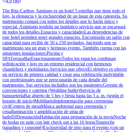
4.9
(
80
)
The Ritz-Carlton, Santiago es un hotel 5 estrellas que tiene todo el
lujo, la elegancia y la exclusividad de un lugar de esta categoría. Su
matrimonio contará con todos los detalles que lo harán único y
especial. Asimismo tendrán un fantástico servicio que se encargará
de todos los detalles.Espacios y capacidadesLas dependencias de
este hotel permiten tener grandes espacios. Encontrarán un salón con
capacidad para recibir de 50 a 250 invitados, haciendo que su
matrimonio sea un gran y hermoso evento. También cuenta con las
siguientes instalaciones:Piscina y
SPATerrazaBarEstacionamientoTodos los espacios combinan
sofisticación y lujo en un entorno residencial con hermosos
chandeliers y mobiliarios.Servicios que ofreceEl objetivo es ofrecer
un servicio de primera calidad y crear una celebración inolvidable
con profesionales que se preocuparán de cada detalle del
matrimonio. Sus servicios incluidos son los siguientes:Gerente de
convenciones y catering (Wedding butler)Servicio de
banqueteríaBar abierto de 5 hrs y fiesta hasta las 5 a. m. (según el
horario de inicio)MobiliarioImplementación para ceremonia
civilCentros de mesaMúsica ambiental para ceremonia y
cenaIluminación y amplificación de pista de
baileDJDegustaciónHabitación para preparación de la noviaNoche
de bodas en suite con late check out a las 16 horasTrasnoche
(tapaditos y consomé)Exclusividad de piso para el evento (con un