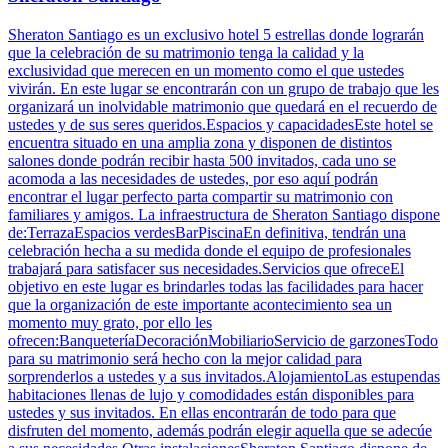
Sheraton Santiago es un exclusivo hotel 5 estrellas donde lograrán
que la celebración de su matrimonio tenga la calidad y la
exclusividad que merecen en un momento como el que ustedes
vivirán. En este lugar se encontrarán con un grupo de trabajo que les
organizará un inolvidable matrimonio que quedará en el recuerdo de
ustedes y de sus seres queridos.Espacios y capacidadesEste hotel se
encuentra situado en una amplia zona y disponen de distintos
salones donde podrán recibir hasta 500 invitados, cada uno se
acomoda a las necesidades de ustedes, por eso aquí podrán
encontrar el lugar perfecto parta compartir su matrimonio con
familiares y amigos. La infraestructura de Sheraton Santiago dispone
de:TerrazaEspacios verdesBarPiscinaEn definitiva, tendrán una
celebración hecha a su medida donde el equipo de profesionales
trabajará para satisfacer sus necesidades.Servicios que ofreceEl
objetivo en este lugar es brindarles todas las facilidades para hacer
que la organización de este importante acontecimiento sea un
momento muy grato, por ello les
ofrecen:BanqueteríaDecoraciónMobiliarioServicio de garzonesTodo
para su matrimonio será hecho con la mejor calidad para
sorprenderlos a ustedes y a sus invitados.AlojamientoLas estupendas
habitaciones llenas de lujo y comodidades están disponibles para
ustedes y sus invitados. En ellas encontrarán de todo para que
disfruten del momento, además podrán elegir aquella que se adecúe