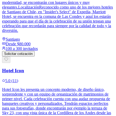
modernidad, se encontrarán con lugares únicos y muy
elegantes.LocalizaciónReconocido como uno de los mejores hoteles
de Santiago de Chile, en "Insider's Select" de Expedia, Marriott
Hotel, se encuentra en la comuna de Las Condes y aquí los estarán
esperando para que el día de la celebración de su unión tengan una
celebración que recordarán para siempre por la calidad de todo y la
diversión.
Santiago
Desde
$80.000
100 a 300 invitados
Solicitar cotización
Hotel Icon
5.0
(
11
)
Hotel Icon les presenta un concepto moderno, de diseño único,
sorprendente y con un equipo de organización de matrimonios de
primer nivel. Cada celebración cuenta con una audaz propuesta de
banquetes creativos y personalizados. Tendrán espacios perfectos
para sus fotografías, donde encontrarán por ejemplo la terraza de
Sky 23, con una vista única de la Cordillera de los Andes desde las