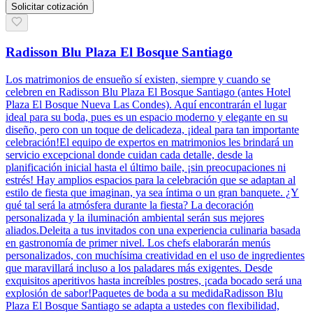
Solicitar cotización
Radisson Blu Plaza El Bosque Santiago
Los matrimonios de ensueño sí existen, siempre y cuando se
celebren en Radisson Blu Plaza El Bosque Santiago (antes Hotel
Plaza El Bosque Nueva Las Condes). Aquí encontrarán el lugar
ideal para su boda, pues es un espacio moderno y elegante en su
diseño, pero con un toque de delicadeza, ¡ideal para tan importante
celebración!El equipo de expertos en matrimonios les brindará un
servicio excepcional donde cuidan cada detalle, desde la
planificación inicial hasta el último baile, ¡sin preocupaciones ni
estrés! Hay amplios espacios para la celebración que se adaptan al
estilo de fiesta que imaginan, ya sea íntima o un gran banquete. ¿Y
qué tal será la atmósfera durante la fiesta? La decoración
personalizada y la iluminación ambiental serán sus mejores
aliados.Deleita a tus invitados con una experiencia culinaria basada
en gastronomía de primer nivel. Los chefs elaborarán menús
personalizados, con muchísima creatividad en el uso de ingredientes
que maravillará incluso a los paladares más exigentes. Desde
exquisitos aperitivos hasta increíbles postres, ¡cada bocado será una
explosión de sabor!Paquetes de boda a su medidaRadisson Blu
Plaza El Bosque Santiago se adapta a ustedes con flexibilidad,