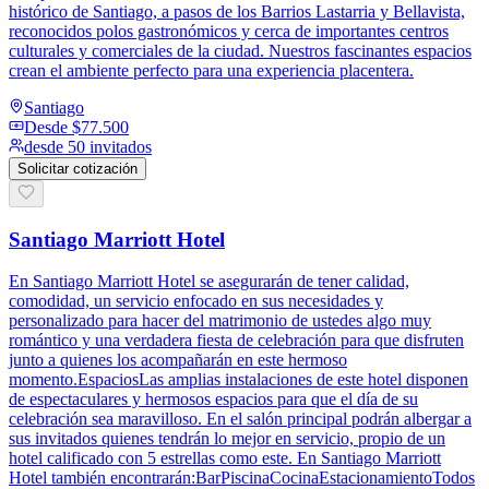
histórico de Santiago, a pasos de los Barrios Lastarria y Bellavista,
reconocidos polos gastronómicos y cerca de importantes centros
culturales y comerciales de la ciudad. Nuestros fascinantes espacios
crean el ambiente perfecto para una experiencia placentera.
Santiago
Desde
$77.500
desde 50 invitados
Solicitar cotización
Santiago Marriott Hotel
En Santiago Marriott Hotel se asegurarán de tener calidad,
comodidad, un servicio enfocado en sus necesidades y
personalizado para hacer del matrimonio de ustedes algo muy
romántico y una verdadera fiesta de celebración para que disfruten
junto a quienes los acompañarán en este hermoso
momento.EspaciosLas amplias instalaciones de este hotel disponen
de espectaculares y hermosos espacios para que el día de su
celebración sea maravilloso. En el salón principal podrán albergar a
sus invitados quienes tendrán lo mejor en servicio, propio de un
hotel calificado con 5 estrellas como este. En Santiago Marriott
Hotel también encontrarán:BarPiscinaCocinaEstacionamientoTodos