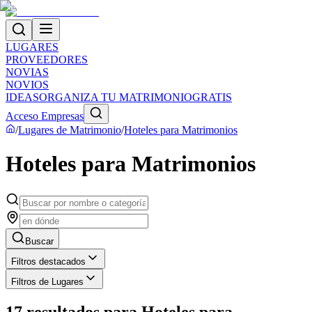
LUGARES
PROVEEDORES
NOVIAS
NOVIOS
IDEAS
ORGANIZA TU MATRIMONIO
GRATIS
Acceso Empresas
/
Lugares de Matrimonio
/
Hoteles para Matrimonios
Hoteles para Matrimonios
Buscar
Filtros destacados
Filtros de Lugares
17
resultados
para
Hoteles para