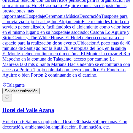
ofreceEn relación con los servicios pensados para la organización de
su matrimonio, Hotel Casona Lo Aguirre pone a su disposición las
prestaciones más
importantes:HospedajeCeremoniaMúsicaDecoraciónTrasporte para
la novia vía Lujo Leasing Inc.AlojamientoEste recinto les brinda un
servicio personalizado, facilitándoles el alojamiento como valor base
en el mismo lugar o en su hospedaje asociado: Casona Lo Aguirre y
Strip Center y The White House. El Hotel debería cerrar para dar
espacio para la realización de su evento.UbicaciónA poco más de 40
minutos de Santiago por la Ruta 78, Autopista del Sol, en la salida
El Monte, deben continuar en dirección a El Monte sin cruzar el Río
Mapocho en la comuna de Talagante, acceso por camino La
Manreza 600 mts o Santa Mariana.Hacia adentro se encontrarán con
acceso a Portón 1, rojo colonial con negro, que dice Ex Fundo Lo
Aguirre o bien Portón 2 continuando en el camino.
Talagante
Solicitar cotización
Hotel del Valle Azapa
Hotel con 6 Salones equipados. Desde 30 hasta 350 personas. Con
decoración, ambientación,amplificación, iluminación, etc.