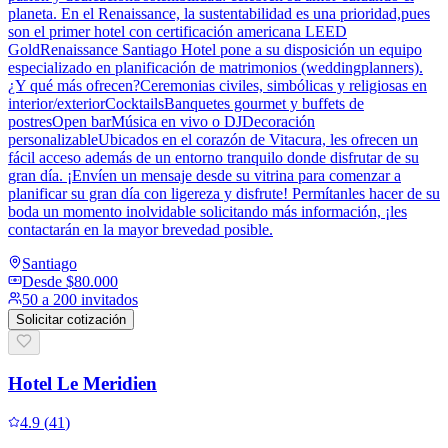
planeta. En el Renaissance, la sustentabilidad es una prioridad,pues
son el primer hotel con certificación americana LEED
GoldRenaissance Santiago Hotel pone a su disposición un equipo
especializado en planificación de matrimonios (weddingplanners).
¿Y qué más ofrecen?Ceremonias civiles, simbólicas y religiosas en
interior/exteriorCocktailsBanquetes gourmet y buffets de
postresOpen barMúsica en vivo o DJDecoración
personalizableUbicados en el corazón de Vitacura, les ofrecen un
fácil acceso además de un entorno tranquilo donde disfrutar de su
gran día. ¡Envíen un mensaje desde su vitrina para comenzar a
planificar su gran día con ligereza y disfrute! Permítanles hacer de su
boda un momento inolvidable solicitando más información, ¡les
contactarán en la mayor brevedad posible.
Santiago
Desde
$80.000
50 a 200 invitados
Solicitar cotización
Hotel Le Meridien
4.9
(
41
)