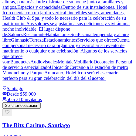
alturas, para más tarde disfrutar de su noche junto a familiares y
amigos.Espacios y capacidadesDentro de sus instalaciones, Hotel
Icon cuenta con un jardín vertical, increíbles suites, amenidades,
Health Club & Spa, y todo lo necesario para la celebración de su
matrimonio. Sus salones se ajustarán a sus peticiones y vivirán una
noche inolvidable. El lugar dispone
de:SalonesRestauranteHabitacionesSpaPiscina temperada y al aire
libreGimnasioTerrazaEstacionamientosServicios que ofreceCuenta
con personal necesario para organizar y desarrollar su evento de
matrimonio o cualquier otra celebración. Algunos de los servicios
que ofrece
son:BanquetesAudiovisualesMontajeMobiliarioDecoraciónPersonal
de servicio especializadoUbicaciónCercano a la estación de metro
Manquehue y Parque Araucano, Hotel Icon será el escenario
perfecto para su gran celebración del día del sí acepto.
Santiago
Desde
$59.000
50 a 210 invitados
Solicitar cotización
The Ritz-Carlton, Santiago