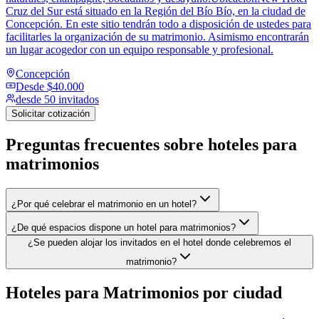
Cruz del Sur está situado en la Región del Bío Bío, en la ciudad de
Concepción. En este sitio tendrán todo a disposición de ustedes para
facilitarles la organización de su matrimonio. Asimismo encontrarán
un lugar acogedor con un equipo responsable y profesional.
Concepción
Desde
$40.000
desde 50 invitados
Solicitar cotización
Preguntas frecuentes sobre
hoteles para
matrimonios
¿Por qué celebrar el matrimonio en un hotel?
¿De qué espacios dispone un hotel para matrimonios?
¿Se pueden alojar los invitados en el hotel donde celebremos el
matrimonio?
Hoteles para Matrimonios
por ciudad