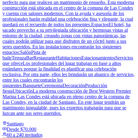
perfecto para que realicen un matrimonio de ensueño. Esta moderna
construcción está ubicada en el centro de la comuna de Las Condes
y cuenta con salones modernos. Con la ayuda y asesoría de los
profesionales harán realidad una celebración fina y elegante, la cual
quedará en el recuerdo de todos los presentes.EspaciosEl hotel, ha
sacado provecho a su privilegiada ubicación y hermosas vistas al
entorno de la ciudad, creando zonas con vistas panorámicas, las
cuales podrán utilizar para que disfruten de un cóctel junto a sus
seres queridos. En las instalaciones encontrarán los siguientes
espacios:SalónPista de
baileTerrazaBarRestauranteHabitacionesEstacionamientosServicios
que ofreceLos profesionales del lugar trabajan en base a altos
estándares porque la finalidad es planificar una celebración
exclusiva. Por otra parte, ellos les brindarán un abanico de servicios,
entre los cuales encontrarán los
siguientes:BanqueteCeremoniaDecoraciónProducción
fiestaUbicaciónLa moderna construcción de Best Western Premier
Marina Las Condes está ubicada en pleno centro de la comuna de
Las Condes, en la ciudad de Santiago. En este lugar tendrán un
matrimonio inigualable, pues los expertos trabajarán para que se
luzcan ante sus seres queridos.
Santiago
Desde
$70.000
60 a 240 invitados