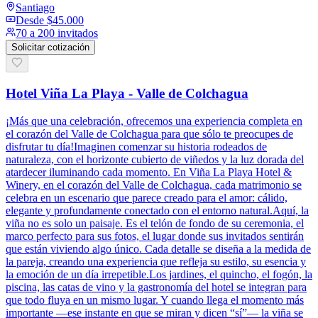
Santiago
Desde
$45.000
70 a 200 invitados
Solicitar cotización
Hotel Viña La Playa - Valle de Colchagua
¡Más que una celebración, ofrecemos una experiencia completa en
el corazón del Valle de Colchagua para que sólo te preocupes de
disfrutar tu día!Imaginen comenzar su historia rodeados de
naturaleza, con el horizonte cubierto de viñedos y la luz dorada del
atardecer iluminando cada momento. En Viña La Playa Hotel &
Winery, en el corazón del Valle de Colchagua, cada matrimonio se
celebra en un escenario que parece creado para el amor: cálido,
elegante y profundamente conectado con el entorno natural.Aquí, la
viña no es solo un paisaje. Es el telón de fondo de su ceremonia, el
marco perfecto para sus fotos, el lugar donde sus invitados sentirán
que están viviendo algo único. Cada detalle se diseña a la medida de
la pareja, creando una experiencia que refleja su estilo, su esencia y
la emoción de un día irrepetible.Los jardines, el quincho, el fogón, la
piscina, las catas de vino y la gastronomía del hotel se integran para
que todo fluya en un mismo lugar. Y cuando llega el momento más
importante —ese instante en que se miran y dicen “sí”— la viña se