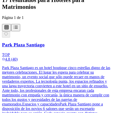
Matrimonios
Página
1
de
1
Park Plaza Santiago
TOP
4.8
(
40
)
Park Plaza Santiago es un hotel boutique cinco estrellas digno de las
mejores celebraciones. El lugar les espera para celebrar su
matrimonio, un evento social que sólo puede recaer en manos de
verdaderos expertos. La tecnología punta, los espacios refinados y
una larga trayectoria convierten a este hotel en un sitio de ensueño.
Ante todo, los profesionales de esta empresa encaran cada
matrimonio con empatía y cercanía, la única manera de cumplir con
todos los gustos y necesidades de las parejas de
enamorados.Espacios y capacidadesPark Plaza Santiago pone a
disposición de los novios 6 salones que serán un escenario