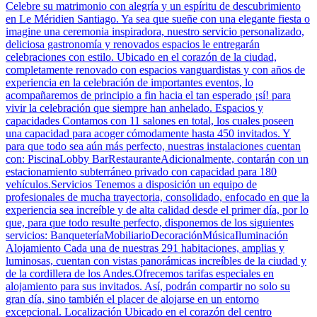
Celebre su matrimonio con alegría y un espíritu de descubrimiento
en Le Méridien Santiago. Ya sea que sueñe con una elegante fiesta o
imagine una ceremonia inspiradora, nuestro servicio personalizado,
deliciosa gastronomía y renovados espacios le entregarán
celebraciones con estilo. Ubicado en el corazón de la ciudad,
completamente renovado con espacios vanguardistas y con años de
experiencia en la celebración de importantes eventos, lo
acompañaremos de principio a fin hacia el tan esperado ¡sí! para
vivir la celebración que siempre han anhelado. Espacios y
capacidades Contamos con 11 salones en total, los cuales poseen
una capacidad para acoger cómodamente hasta 450 invitados. Y
para que todo sea aún más perfecto, nuestras instalaciones cuentan
con: PiscinaLobby BarRestauranteAdicionalmente, contarán con un
estacionamiento subterráneo privado con capacidad para 180
vehículos.Servicios Tenemos a disposición un equipo de
profesionales de mucha trayectoria, consolidado, enfocado en que la
experiencia sea increíble y de alta calidad desde el primer día, por lo
que, para que todo resulte perfecto, disponemos de los siguientes
servicios: BanqueteríaMobiliarioDecoraciónMúsicaIluminación
Alojamiento Cada una de nuestras 291 habitaciones, amplias y
luminosas, cuentan con vistas panorámicas increíbles de la ciudad y
de la cordillera de los Andes.Ofrecemos tarifas especiales en
alojamiento para sus invitados. Así, podrán compartir no solo su
gran día, sino también el placer de alojarse en un entorno
excepcional. Localización Ubicado en el corazón del centro