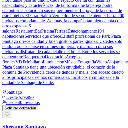
inolvidable para su unión. Cada espacio cuenta con distintas
capacidades y características, de tal forma que la pareja podrá
encontrar la solución a sus requerimientos. La joya de la corona de
este hotel es El Gran Salón Verde donde se puede atender hasta 200
invitados cómodamente. Además, la compañía también cuenta con
otros espacios:6
salonesRestaurantBarPiscinaTerrazaEstacionamiento104
habitacionesServicios que ofreceEl staff profesional de Park Plaza
Santiago ofrece calidad y buen gusto a partes iguales. Ustedes sólo
tendrán que sentarse en su mesa imperial y disfrutar cómo sus
invitados disfrutan de cada detalle del hotel. Entre los servicios se
encuentran:BanqueteríaDecoraciónArreglos
floralesVDJMobiliarioIluminaciónMúsicaFotografíaVideoAlojamien
Plaza Santiago tiene una ubicación envidiable, el corazón de la
comuna de Providencia cerca de tiendas y malls; con acceso directo
a los principales destinos comerciales, turísticos y culturales de la
ciudad de Santiago de Chile.
Santiago
Desde
$39.990
desde 40 invitados
Solicitar cotización
Sheraton Santiago