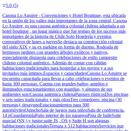
5.0
(
5
)
Casona Lo Aguirre - Convenciones y Hotel Boutique, esta ubicada
en la unión de los valles más importantes de la zona central, Casona
Lo Aguirre, es una casona auténtica colonial chilena adaptada a un
hotel boutique , un lugar mágico que fue testigo de los sucesos más
importantes de la historia de Chile.Solo Hotelería y eventos
corporativos de lunes a juevesSe destaca su construcción colonial
del siglo XIX y su ex parking en forma de duomo. Rodeada de
hermosos jardines con grandes árboles exóticos y nativos,
especialmente dispuesta para celebraciones de estilo campestre
chileno colonial auténtico. Además de contar con cálidas
habitaciones tradicionales para hospedar a los novios y a sus
invitados más íntimos.Espacios y capacidadesCasona Lo Aguirre se
encuentra capacitada para llevar a cabo celebraciones o eventos de
hasta 300 personas. Cuenta con grandes baños, amplios e
iluminados estacionamientos con guardias, y algunos de sus
ambientes son:Casona autentica chilenaParques rústicosDos piscinas
y seis suites tradicionales y más otrasTres comedores: piscina (30
personas), desayunoEstacionamientos para 300
automóvilesQuinchoSala de juegos para niñosSala de conferencia.
14 pGuardarropíaPatio interior de los naranjosPista de baileSuite
nupcial (SN ) y junior suite JS , OS y Suite H son algunas
habitaciones tradicionalesTerraza x 512 habitacionesServicios que