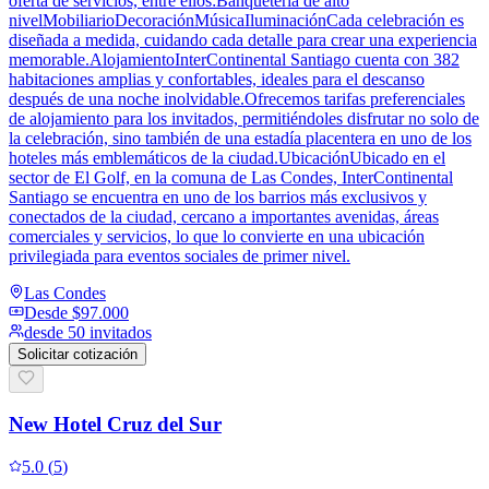
oferta de servicios, entre ellos:Banquetería de alto
nivelMobiliarioDecoraciónMúsicaIluminaciónCada celebración es
diseñada a medida, cuidando cada detalle para crear una experiencia
memorable.AlojamientoInterContinental Santiago cuenta con 382
habitaciones amplias y confortables, ideales para el descanso
después de una noche inolvidable.Ofrecemos tarifas preferenciales
de alojamiento para los invitados, permitiéndoles disfrutar no solo de
la celebración, sino también de una estadía placentera en uno de los
hoteles más emblemáticos de la ciudad.UbicaciónUbicado en el
sector de El Golf, en la comuna de Las Condes, InterContinental
Santiago se encuentra en uno de los barrios más exclusivos y
conectados de la ciudad, cercano a importantes avenidas, áreas
comerciales y servicios, lo que lo convierte en una ubicación
privilegiada para eventos sociales de primer nivel.
Las Condes
Desde
$97.000
desde 50 invitados
Solicitar cotización
New Hotel Cruz del Sur
5.0
(
5
)