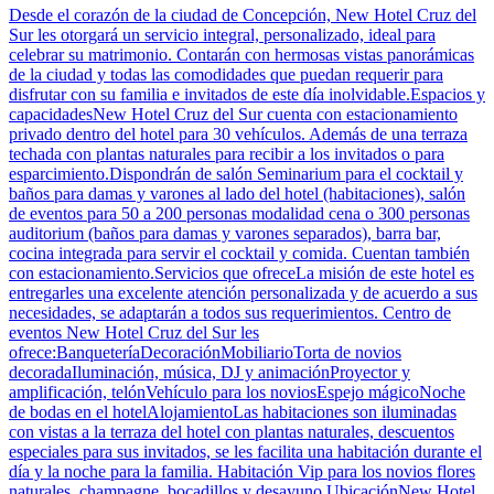
Desde el corazón de la ciudad de Concepción, New Hotel Cruz del
Sur les otorgará un servicio integral, personalizado, ideal para
celebrar su matrimonio. Contarán con hermosas vistas panorámicas
de la ciudad y todas las comodidades que puedan requerir para
disfrutar con su familia e invitados de este día inolvidable.Espacios y
capacidadesNew Hotel Cruz del Sur cuenta con estacionamiento
privado dentro del hotel para 30 vehículos. Además de una terraza
techada con plantas naturales para recibir a los invitados o para
esparcimiento.Dispondrán de salón Seminarium para el cocktail y
baños para damas y varones al lado del hotel (habitaciones), salón
de eventos para 50 a 200 personas modalidad cena o 300 personas
auditorium (baños para damas y varones separados), barra bar,
cocina integrada para servir el cocktail y comida. Cuentan también
con estacionamiento.Servicios que ofreceLa misión de este hotel es
entregarles una excelente atención personalizada y de acuerdo a sus
necesidades, se adaptarán a todos sus requerimientos. Centro de
eventos New Hotel Cruz del Sur les
ofrece:BanqueteríaDecoraciónMobiliarioTorta de novios
decoradaIluminación, música, DJ y animaciónProyector y
amplificación, telónVehículo para los noviosEspejo mágicoNoche
de bodas en el hotelAlojamientoLas habitaciones son iluminadas
con vistas a la terraza del hotel con plantas naturales, descuentos
especiales para sus invitados, se les facilita una habitación durante el
día y la noche para la familia. Habitación Vip para los novios flores
naturales, champagne, bocadillos y desayuno.UbicaciónNew Hotel