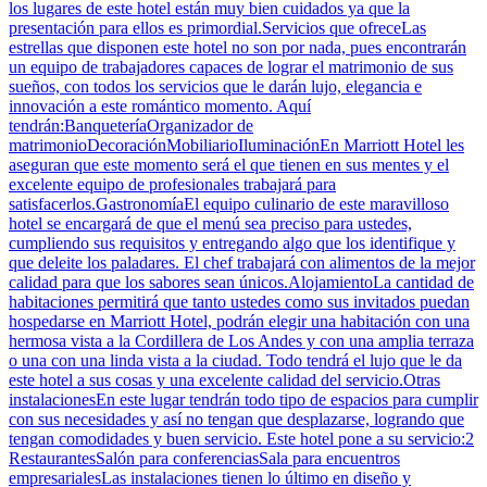
los lugares de este hotel están muy bien cuidados ya que la
presentación para ellos es primordial.Servicios que ofreceLas
estrellas que disponen este hotel no son por nada, pues encontrarán
un equipo de trabajadores capaces de lograr el matrimonio de sus
sueños, con todos los servicios que le darán lujo, elegancia e
innovación a este romántico momento. Aquí
tendrán:BanqueteríaOrganizador de
matrimonioDecoraciónMobiliarioIluminaciónEn Marriott Hotel les
aseguran que este momento será el que tienen en sus mentes y el
excelente equipo de profesionales trabajará para
satisfacerlos.GastronomíaEl equipo culinario de este maravilloso
hotel se encargará de que el menú sea preciso para ustedes,
cumpliendo sus requisitos y entregando algo que los identifique y
que deleite los paladares. El chef trabajará con alimentos de la mejor
calidad para que los sabores sean únicos.AlojamientoLa cantidad de
habitaciones permitirá que tanto ustedes como sus invitados puedan
hospedarse en Marriott Hotel, podrán elegir una habitación con una
hermosa vista a la Cordillera de Los Andes y con una amplia terraza
o una con una linda vista a la ciudad. Todo tendrá el lujo que le da
este hotel a sus cosas y una excelente calidad del servicio.Otras
instalacionesEn este lugar tendrán todo tipo de espacios para cumplir
con sus necesidades y así no tengan que desplazarse, logrando que
tengan comodidades y buen servicio. Este hotel pone a su servicio:2
RestaurantesSalón para conferenciasSala para encuentros
empresarialesLas instalaciones tienen lo último en diseño y