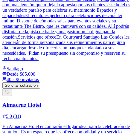
con una atención que refleja la apuesta por sus clientes, este hotel es
un verdadero paraíso para celebrar su matrimonio.Espacios y
capacidadesEl recinto es perfecto para celebraciones de carácter
íntimo. Dispone de cómodas salas para eventos sociales y su
restaurante The Bistro, que les cautivará con su calidez. Allí podrán
disfrutar de la pista de baile y una gastronomía digna para la
ocasión.Servicios que ofreceEn Courtyard Santiago Las Condes les
atenderán de forma personalizada sus requerimientos para el gran
día, encargándose de ofrecerles un banquete adaptado a sus
necesidades. ¡Pidan su presupuesto sin compromiso y reserven su
fecha cuanto antes!
Santiago
Desde
$85.000
40 a 90 invitados
Solicitar cotización
Almacruz Hotel
5.0
(
31
)
En Almacruz Hotel encontrarán el lugar ideal para la celebración de
su unión. Es un espacio que les ofrece comodidad y un servicio