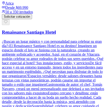
Arica
Desde
$69.990
50 a 350 invitados
Solicitar cotización
Renaissance Santiago Hotel
¿Buscan un lugar mágico y con personalidad para celebrar su gran
día?¡El Renaissance Santiago Hotel es su destino! Imaginen un
espacio donde el lujo se fusiona con la naturaleza, creando un
ambiente sofisticado y acogedor. Aquí, en el corazón de Vitacura,
podrán celebrar su amor rodeados de todos sus seres queridos.¿Qué
hace especial al hotel? Sus instalaciones, estilo, y serviciosDe fácil
acceso y en un entorno tranquilo, tienen todos los ingredientes para
un matrimonio espléndido. ¿Qué necesitan para disfrutar de todo lo
que organizaron?Espacios versátiles: desde salones elegantes hasta
terrazas con vistas panorámicas, podrán casarse sin importar el
tamaño o estilo que imaginenGastronomía de autor: el chef, Tomás
Navarro, creará un menú personalizado que deleitará a sus invitados
con los sabores más exquisitosEquipo cercano y detallista: están
comprometidos a hacer de su boda un sueño hecho realidad. Cada
detalle, desde la decoración hasta la música, será atendido con
pasión y dedicaciónSostenibilidad: celebren su amor cuidando el