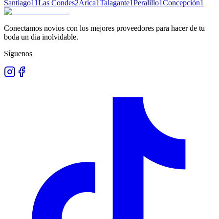
Santiago
11
Las Condes
2
Arica
1
Talagante
1
Peralillo
1
Concepción
1
Conectamos novios con los mejores proveedores para hacer de tu
boda un día inolvidable.
Síguenos