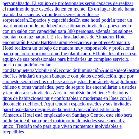
personalizado. El equipo de profesionales serán capaces de realizar
el matrimonio que ustedes tienen en mente. Es un lugar donde harán
realidad sus sueños y donde sus seres queridos se
sorprenderán.Espacios y capacidadesEn este hotel podrán tener un
matrimonio donde no deberán escatimar en invitados, pues cuenta
con un salón con capacidad para 380 personas, además los salones
cuentan con luz natural. En las instalaciones de Almacruz Hotel
encontrarán:PiscinaBarRestauranteServicios que ofreceAlmacruz
Hotel realizará un trabajo de manera muy responsable y profesional
para que todo funcione como fue planificado. El hotel les ofrece a su
equipo de sus profesionales para brindarles un completo servicio,
por lo que podrán contar
con:BanqueteríaMobiliarioDecoraciónIluminaciónAudioVideoGastr
chef les brindará un gran banquete con platos de selección, que por
supuesto serán hechos en base a sus gustos. Podrán elegir algo típico
chileno u otras variedades, pero de seguro los encandilarán a ustedes
y también a sus invitados.AlojamientoEste hotel tiene 5 distintos
tipos de habitaciones muy confortables y modernas en línea con la
decoración del hotel. Aquí tendrán espacio ustedes y sus invitados
para hospedarse después de la fiesta.UbicaciónEl edificio de
Almacruz Hotel está emplazado en Santiago Centro, este sitio será
un lugar ideal para que el matrimonio de ustedes sea especial y
único. Tendrán todo para que vivan momentos inolvidables e
irrepetibles.