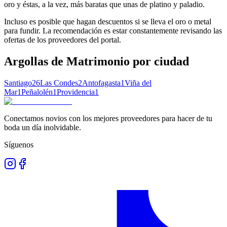
oro y éstas, a la vez, más baratas que unas de platino y paladio.
Incluso es posible que hagan descuentos si se lleva el oro o metal
para fundir. La recomendación es estar constantemente revisando las
ofertas de los proveedores del portal.
Argollas de Matrimonio
por ciudad
Santiago
26
Las Condes
2
Antofagasta
1
Viña del
Mar
1
Peñalolén
1
Providencia
1
Conectamos novios con los mejores proveedores para hacer de tu
boda un día inolvidable.
Síguenos