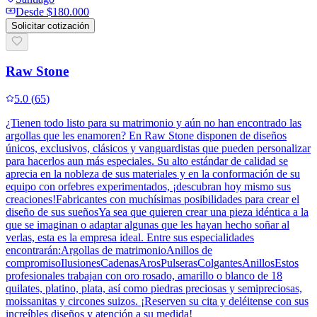
Desde
$180.000
Solicitar cotización
Raw Stone
5.0
(
65
)
¿Tienen todo listo para su matrimonio y aún no han encontrado las
argollas que les enamoren? En Raw Stone disponen de diseños
únicos, exclusivos, clásicos y vanguardistas que pueden personalizar
para hacerlos aun más especiales. Su alto estándar de calidad se
aprecia en la nobleza de sus materiales y en la conformación de su
equipo con orfebres experimentados, ¡descubran hoy mismo sus
creaciones!Fabricantes con muchísimas posibilidades para crear el
diseño de sus sueñosYa sea que quieren crear una pieza idéntica a la
que se imaginan o adaptar algunas que les hayan hecho soñar al
verlas, esta es la empresa ideal. Entre sus especialidades
encontrarán:Argollas de matrimonioAnillos de
compromisoIlusionesCadenasArosPulserasColgantesAnillosEstos
profesionales trabajan con oro rosado, amarillo o blanco de 18
quilates, platino, plata, así como piedras preciosas y semipreciosas,
moissanitas y circones suizos. ¡Reserven su cita y deléitense con sus
increíbles diseños y atención a su medida!