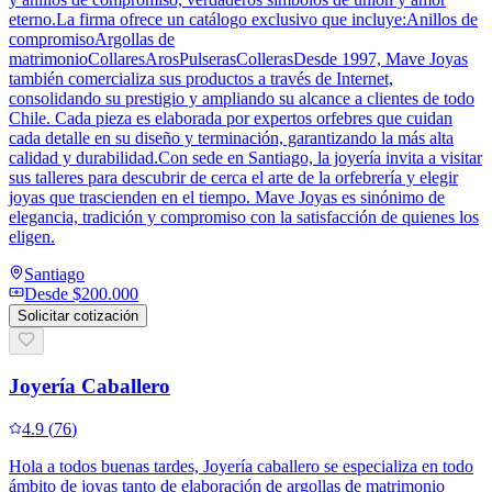
eterno.La firma ofrece un catálogo exclusivo que incluye:Anillos de
compromisoArgollas de
matrimonioCollaresArosPulserasCollerasDesde 1997, Mave Joyas
también comercializa sus productos a través de Internet,
consolidando su prestigio y ampliando su alcance a clientes de todo
Chile. Cada pieza es elaborada por expertos orfebres que cuidan
cada detalle en su diseño y terminación, garantizando la más alta
calidad y durabilidad.Con sede en Santiago, la joyería invita a visitar
sus talleres para descubrir de cerca el arte de la orfebrería y elegir
joyas que trascienden en el tiempo. Mave Joyas es sinónimo de
elegancia, tradición y compromiso con la satisfacción de quienes los
eligen.
Santiago
Desde
$200.000
Solicitar cotización
Joyería Caballero
4.9
(
76
)
Hola a todos buenas tardes, Joyería caballero se especializa en todo
ámbito de joyas tanto de elaboración de argollas de matrimonio