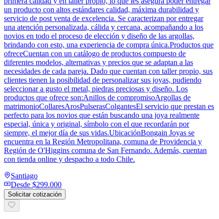
primera calidad y en taller propio, lo que les asegura poder entregar
un producto con altos estándares calidad, máxima durabilidad y
servicio de post venta de excelencia. Se caracterizan por entregar
una atención personalizada, cálida y cercana, acompañando a los
novios en todo el proceso de elección y diseño de las argollas,
brindando con esto, una experiencia de compra única.Productos que
ofreceCuentan con un catálogo de productos compuesto de
diferentes modelos, alternativas y precios que se adaptan a las
necesidades de cada pareja. Dado que cuentan con taller propio, sus
clientes tienen la posibilidad de personalizar sus joyas, pudiendo
seleccionar a gusto el metal, piedras preciosas y diseño. Los
productos que ofrece son:Anillos de compromisoArgollas de
matrimonioCollaresArosPulserasColgantesEl servicio que prestan es
perfecto para los novios que están buscando una joya realmente
especial, única y original, símbolo con el que recordarán por
siempre, el mejor día de sus vidas.UbicaciónBongain Joyas se
encuentra en la Región Metropolitana, comuna de Providencia y
Región de O'Higgins comuna de San Fernando. Además, cuentan
con tienda online y despacho a todo Chile.
Santiago
Desde
$299.000
Solicitar cotización