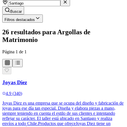
Buscar
Filtros destacados
26
resultados
para
Argollas de
Matrimonio
Página
1
de
1
Joyas Diez
4.9
(
340
)
Joyas Diez es una empresa que se ocupa del diseño y fabricación de
joyas para ese día tan especial. Diseña y elabora piezas a mano,
siempre teniendo en cuenta el estilo de sus clientes e intentando
reflejar su carácter. El taller está ubicado en Santiago y realiza
envíos a todo Chile.Productos que ofreceJoyas Diez tiene un