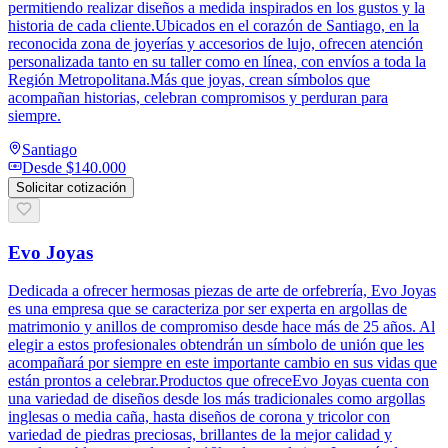
permitiendo realizar diseños a medida inspirados en los gustos y la
historia de cada cliente.Ubicados en el corazón de Santiago, en la
reconocida zona de joyerías y accesorios de lujo, ofrecen atención
personalizada tanto en su taller como en línea, con envíos a toda la
Región Metropolitana.Más que joyas, crean símbolos que
acompañan historias, celebran compromisos y perduran para
siempre.
Santiago
Desde
$140.000
Solicitar cotización
Evo Joyas
Dedicada a ofrecer hermosas piezas de arte de orfebrería, Evo Joyas
es una empresa que se caracteriza por ser experta en argollas de
matrimonio y anillos de compromiso desde hace más de 25 años. Al
elegir a estos profesionales obtendrán un símbolo de unión que les
acompañará por siempre en este importante cambio en sus vidas que
están prontos a celebrar.Productos que ofreceEvo Joyas cuenta con
una variedad de diseños desde los más tradicionales como argollas
inglesas o media caña, hasta diseños de corona y tricolor con
variedad de piedras preciosas, brillantes de la mejor calidad y