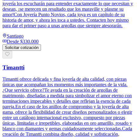
joyería los escucharán para entender exactamente lo que necesitan y
desean, ¡se merecen un resultado que los maraville y plasme su
amor!Con Joyería Punto Novios, cada joya es un capítulo de su
historia de amor, y ahora les toca a ustedes. Contacten hoy mismo
para dar el primer paso a unas argollas que siempre atesorarán.
Santiago
Desde
$330.000
Solicitar cotización
Timantti
Timantti ofrece delicada y fina joyería de alta calidad, con piezas
únicas que acompañan los momentos más importantes de la vida.
¿Que servicio ofrece?Te ayuda en la creación de argollas de
matrimonio, diseñadas a medida para simbolizar el amor eterno con
terminaciones impecables y detalles que reflejan la esencia de cada
pareja.En el caso de los anillos de compromiso y la joyería de alta
gama, ofrece la flexibilidad de crear diseños personalizados o elegir
entre un catálogo internacional exclusivo, compuesto por piezas
únicas, limitadas e irrepetibles, elaboradas en oro amarillo, rosado y
blanco con diamantes y gemas cuidadosamente seleccionadas.Cada
creación de Timantti combina diseño, calidad y sofisticación,