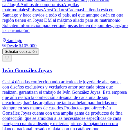
catálogo!:Anillos de compromisoArgollas
matrimonialesPulserasArosCollaresCadenasLa tienda está en
Santiago y hace envíos a todo el país, así que aunque estén en otra
región tienen en Joyas DM al máximo aliado para su matrimonio.
Soliciten información para ver qué piezas tienen disponibles, ¡seguro
les encantarán!
Santiago
Desde
$105.000
Solicitar cotización
Iván González Joyas
Casi 4 décadas confeccionando artículos de joyería de alta gama,
con diseños exclusivos y verdadero amor por cada pieza que
realizan, garantizan el trabajo de Iván González Joyas. Esta empresa
que aún realiza la confección artesanal de cada una de sus
creaciones, hará las argollas que tanto anhelan para lucirlas por
siempre en sus manos de casados.Productos que ofreceIván
González Joyas cuenta con una amplia gama de productos de fina
confección, que se amoldan a las necesidades específicas de cada
pareja en cuanto a diseño y materias primas, trabajando con oro
blanco, nacional, rosado o plata, con un catálogo que