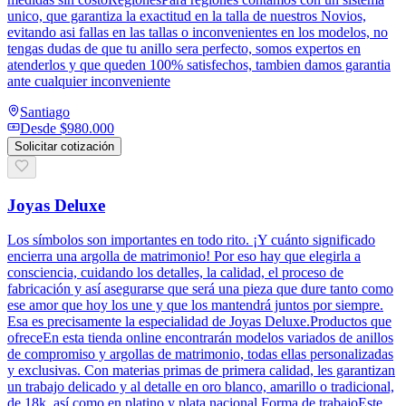
unico, que garantiza la exactitud en la talla de nuestros Novios,
evitando asi fallas en las tallas o inconvenientes en los modelos, no
tengas dudas de que tu anillo sera perfecto, somos expertos en
atenderlos y que queden 100% satisfechos, tambien damos garantia
ante cualquier inconveniente
Santiago
Desde
$980.000
Solicitar cotización
Joyas Deluxe
Los símbolos son importantes en todo rito. ¡Y cuánto significado
encierra una argolla de matrimonio! Por eso hay que elegirla a
consciencia, cuidando los detalles, la calidad, el proceso de
fabricación y así asegurarse que será una pieza que dure tanto como
ese amor que hoy los une y que los mantendrá juntos por siempre.
Esa es precisamente la especialidad de Joyas Deluxe.Productos que
ofreceEn esta tienda online encontrarán modelos variados de anillos
de compromiso y argollas de matrimonio, todas ellas personalizadas
y exclusivas. Con materias primas de primera calidad, les garantizan
un trabajo delicado y al detalle en oro blanco, amarillo o tradicional,
de 18k, así como en platino y plata nacional.Forma de trabajoEste