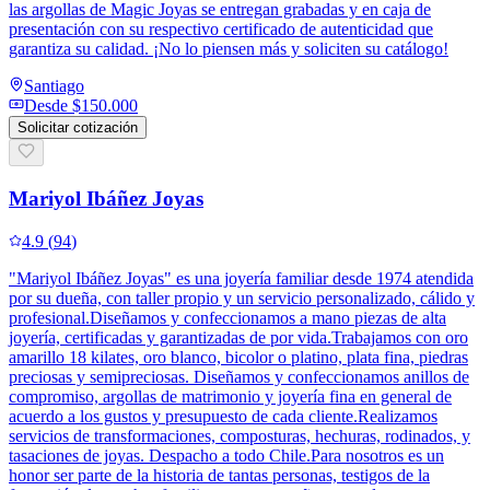
las argollas de Magic Joyas se entregan grabadas y en caja de
presentación con su respectivo certificado de autenticidad que
garantiza su calidad. ¡No lo piensen más y soliciten su catálogo!
Santiago
Desde
$150.000
Solicitar cotización
Mariyol Ibáñez Joyas
4.9
(
94
)
"Mariyol Ibáñez Joyas" es una joyería familiar desde 1974 atendida
por su dueña, con taller propio y un servicio personalizado, cálido y
profesional.Diseñamos y confeccionamos a mano piezas de alta
joyería, certificadas y garantizadas de por vida.Trabajamos con oro
amarillo 18 kilates, oro blanco, bicolor o platino, plata fina, piedras
preciosas y semipreciosas. Diseñamos y confeccionamos anillos de
compromiso, argollas de matrimonio y joyería fina en general de
acuerdo a los gustos y presupuesto de cada cliente.Realizamos
servicios de transformaciones, composturas, hechuras, rodinados, y
tasaciones de joyas. Despacho a todo Chile.Para nosotros es un
honor ser parte de la historia de tantas personas, testigos de la