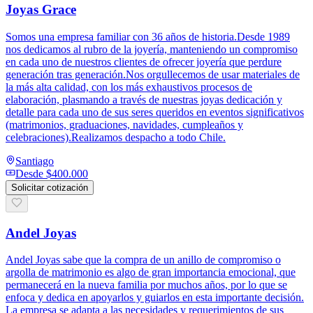
Joyas Grace
Somos una empresa familiar con 36 años de historia.Desde 1989
nos dedicamos al rubro de la joyería, manteniendo un compromiso
en cada uno de nuestros clientes de ofrecer joyería que perdure
generación tras generación.​Nos orgullecemos de usar materiales de
la más alta calidad, con los más exhaustivos procesos de
elaboración, plasmando a través de nuestras joyas dedicación y
detalle para cada uno de sus seres queridos en eventos significativos
(matrimonios, graduaciones, navidades, cumpleaños y
celebraciones).Realizamos despacho a todo Chile.
Santiago
Desde
$400.000
Solicitar cotización
Andel Joyas
Andel Joyas sabe que la compra de un anillo de compromiso o
argolla de matrimonio es algo de gran importancia emocional, que
permanecerá en la nueva familia por muchos años, por lo que se
enfoca y dedica en apoyarlos y guiarlos en esta importante decisión.
La empresa se adapta a las necesidades y requerimientos de sus