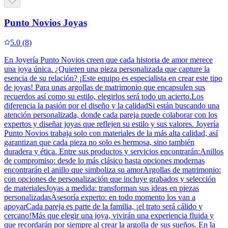
Punto Novios Joyas
5.0
(
8
)
En Joyería Punto Novios creen que cada historia de amor merece
una joya única. ¿Quieren una pieza personalizada que capture la
esencia de su relación? ¡Este equipo es especialista en crear este tipo
de joyas! Para unas argollas de matrimonio que encapsulen sus
recuerdos así como su estilo, elegirlos será todo un acierto.Los
diferencia la pasión por el diseño y la calidadSi están buscando una
atención personalizada, donde cada pareja puede colaborar con los
expertos y diseñar joyas que reflejen su estilo y sus valores. Joyería
Punto Novios trabaja solo con materiales de la más alta calidad, así
garantizan que cada pieza no solo es hermosa, sino también
duradera y ética. Entre sus productos y servicios encontrarán:Anillos
de compromiso: desde lo más clásico hasta opciones modernas
encontrarán el anillo que simboliza su amorArgollas de matrimonio:
con opciones de personalización que incluye grabados y selección
de materialesJoyas a medida: transforman sus ideas en piezas
personalizadasAsesoría experto: en todo momento los van a
apoyarCada pareja es parte de la familia, ¡el trato será cálido y
cercano!Más que elegir una joya, vivirán una experiencia fluida y
que recordarán por siempre al crear la argolla de sus sueños. En la