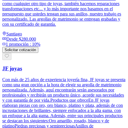
como cualquier otro tipo de joyas, también hacemos reparaciones
transformaciones etc... y lo más importante nos basamos en el
presupuesto que ustedes tengan para sus anillos, nuestro trabajo es
personalizado. Las argollas de matrimonio se entregan grabadas y
con su certificado de garantía.
Santiago
Desde
$280.000
1
promoción
:
10%
Solicitar cotización
JF joyas
Con más de 25 años de experiencia joyería fina, JF joyas se presenta
como una gran opción a la hora de elegir su argolla de matrimonio
personalizada. Además, aquí encontrarán serán asesorados por
profesionales y recibirán un producto único, acorde sus necesidades
y con garantía de por vida.Productos que ofreceEn JF joyas
elaboran piezas con oro, oro blanco, platino y plata, además de con
incrustaciones de brillantes, siempre enfocados a la alta gama. con
un enfoque a la alta gama. Además, entre sus principales productos
se destacan los siguientes:Oro amarillo, rosado, blanco y de
platinoPiedras preciosas y semipreciosasAnillos de