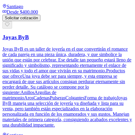
Santiago
Desde
$400.000
Solicitar cotización
Joyas ByB
Joyas ByB es un taller de joyería en el que convertirán el romance
de cada pareja en una pieza única, duradera, y que simbolice la
unión que están por celebrar. Ese detalle tan pequeño estará lleno de
significado y simbolismo, representando eternamente el enlace de
sus vidas y todo el amor que vivirán en su matrimonio.Productos
que ofreceUna joya debe ser para siempre, y esta empresa se
encargará de que sus artículos consigan perdurar eternamente sin
perder detalle. Su catálogo se compone por lo
siguiente:AnillosArgollas de
matrimonioArosCadenasPulserasColgantesForma de trabajoJoyas
ByB maneja una selección de joyería ya diseñada y lista para su
venta, pero también están especializados en la elaboración
personalizada en función de los enamorados y sus gustos. Manejan
materiales de primera categoría, consiguiendo acabados excelentes y
una durabilidad impactante.