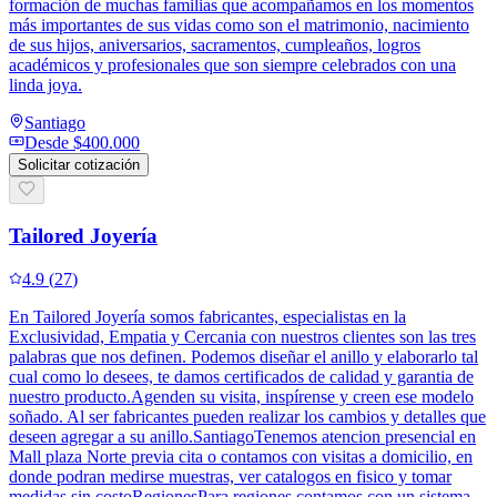
formación de muchas familias que acompañamos en los momentos
más importantes de sus vidas como son el matrimonio, nacimiento
de sus hijos, aniversarios, sacramentos, cumpleaños, logros
académicos y profesionales que son siempre celebrados con una
linda joya.
Santiago
Desde
$400.000
Solicitar cotización
Tailored Joyería
4.9
(
27
)
En Tailored Joyería somos fabricantes, especialistas en la
Exclusividad, Empatia y Cercania con nuestros clientes son las tres
palabras que nos definen. Podemos diseñar el anillo y elaborarlo tal
cual como lo desees, te damos certificados de calidad y garantia de
nuestro producto.Agenden su visita, inspírense y creen ese modelo
soñado. Al ser fabricantes pueden realizar los cambios y detalles que
deseen agregar a su anillo.SantiagoTenemos atencion presencial en
Mall plaza Norte previa cita o contamos con visitas a domicilio, en
donde podran medirse muestras, ver catalogos en fisico y tomar
medidas sin costoRegionesPara regiones contamos con un sistema