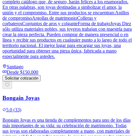
completo catálogo que, de seguro, harán felices a los enamorados.
En otras palabras, son joyas destinadas a simbolizar el amor, la
unión y el compromiso. Entre sus productos se encuentran:Anillos
de compromisoArgollas de matrimonioColleras y
corbaterosConjuntos de aros y colganteForma de trabajoJoyas Diez
sólo utiliza materiales nobles, sus joyeros trabajan con maestría para
crear la pieza perfecta. Pueden comprar de manera presencial o en
línea y recibir sus productos en cualquier punto a lo largo de todo el
territorio nacional. El mejor lugar para encargar sus joyas, una
oportunidad para obtener una pieza única, fabricada a mano
especialmente para ustedes.
Santiago
Desde
$150.000
Solicitar cotización
Bongain Joyas
5.0
(
33
)
Bongain Joyas es una tienda de complementos para uno de los días
más importantes de su vida: su celebración de matrimonio. Todas
sus joyas son elaboradas completamente a mano, con materiales de