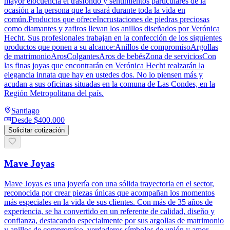
mayor elocuencia el trasfondo y sentimientos particulares de la
ocasión a la persona que la usará durante toda la vida en
común.Productos que ofreceIncrustaciones de piedras preciosas
como diamantes y zafiros llevan los anillos diseñados por Verónica
Hecht. Sus profesionales trabajan en la confección de los siguientes
productos que ponen a su alcance:Anillos de compromisoArgollas
de matrimonioArosColgantesAros de bebésZona de serviciosCon
las finas joyas que encontrarán en Verónica Hecht realzarán la
elegancia innata que hay en ustedes dos. No lo piensen más y
acudan a sus oficinas situadas en la comuna de Las Condes, en la
Región Metropolitana del país.
Santiago
Desde
$400.000
Solicitar cotización
Mave Joyas
Mave Joyas es una joyería con una sólida trayectoria en el sector,
reconocida por crear piezas únicas que acompañan los momentos
más especiales en la vida de sus clientes. Con más de 35 años de
experiencia, se ha convertido en un referente de calidad, diseño y
confianza, destacando especialmente por sus argollas de matrimonio
y anillos de compromiso, verdaderos símbolos de unión y amor