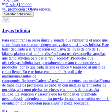
Santiago
Desde
$199.000
1
promoción
:
Oferta especial
Solicitar cotización
Joyas Infinita
Para encontrar esa pieza única y soñada que represente el amor que
se profesan por siempre, tienen que visitar sí o sí Joyas Infinita. Este
taller dedicado a la fabricación exclusiva de joyas de oro de 18
kilates, platino y plata fina, diseñará para ustedes aquellas argollas
que tanto anhelan para dar el "¡Sí, acepto!".Productos que
ofreceJoyas Infinita trabaja totalmente a mano cada uno de sus
productos, por lo que cada detalle es único y realizado al gusto de
cada cliente. En este lugar encontrarán:Argollas de
matrimonioAnillos de
compromisoIlusionesCadenasArosComplementos para noviasForma
de trabajoEstos profesionales trabajan con metales garantizados de
por vida, así como piedras preciosas y naturales de la más alta
calidad. La atención y asesoría que les brindan es totalmente
personalizada, atienden con cita previa, lo que les permitirá recibir la
orientación que requieran para elegir la pieza adecuada.
Santiago