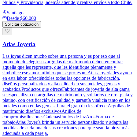
Ñuñoa y Providencia, además atiende y realiza envíos a todo Chile.
Santiago
Desde
$60.000
Solicitar cotización
Atlas Joyería
Las joyas dicen mucho sobre una persona y es por eso que al
momento de elegir sus argollas de matrimonio deben encontrar
aquella que les represente, que les identifique plenamente y
simbolice ese amor infinito que se profesan. Atlas Joyería les ayuda
en esta labor, ofreciéndoles todas las opciones de fabricación,
diseños personalizados y alta calidad en sus metales, gemas y
acabados.Productos que ofreceFabricantes de joyería de alta gama
se especializan en argollas de matrimonio y solitarios de oro, plata y
platino, con certificación de calidad y garantía vitalicia tanto en los
metales como en las gemas. Para el gran día les ofrece:Argollas de
matrimonio diseños exclusivosAnillos de
compromisoIlusionesCadenasPuntos de luzArosForma de
trabajoAtlas Joyería brinda un servicio personalizado y adapta las
medidas de cada una de sus creaciones para que sean la pieza más
adecuada a cada pareja.