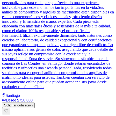
personalizadas para cada pareja, ofreciendo una experiencia
inolvidable para esos momentos tan importantes en la vida.Sus
anillos de compromiso y argollas de matrimonio están disponibles en
estilos contemporáneos y clásicos actuales, ofreciendo diseño
innovador y la maestría de manos expertas. Cada pieza está
elaborada con materiales éticos y sostenibles de la más alta calidad,
como el platino 100% responsable y el oro certificado
Fairmined.Utilizan exclusivamente diamantes, tanto naturales como
creados en laboratorio, de calidad excepcional y con certificaciones
que garantizan su impacto positivo y su origen libre de conflicto. Lo
mismo aplican a sus gemas de color, asegurando que cada detalle de
sus joyas refleje un compromiso con la excelencia y la
responsabilidad.Zona de servicioSu showroom está ubicado en la
comuna de Las Condes, en Santiago, donde estarán encantados de
recibirles y ofrecerles una asesoría personalizada, resolviendo todas
sus dudas para escoger el anillo de compromiso o las argollas de
matrimonio ideales para ustedes. También cuentan con servicio de
asesoramiento online para que puedan acceder a sus joyas desde
cualquier rincón de Chile.
Santiago
Desde
$750.000
Solicitar cotización