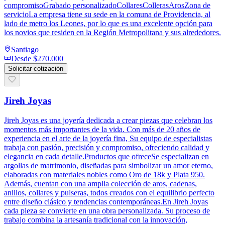
compromisoGrabado personalizadoCollaresCollerasArosZona de
servicioLa empresa tiene su sede en la comuna de Providencia, al
lado de metro los Leones, por lo que es una excelente opción para
los novios que residen en la Región Metropolitana y sus alrededores.
Santiago
Desde
$270.000
Solicitar cotización
Jireh Joyas
Jireh Joyas es una joyería dedicada a crear piezas que celebran los
momentos más importantes de la vida. Con más de 20 años de
experiencia en el arte de la joyería fina, Su equipo de especialistas
trabaja con pasión, precisión y compromiso, ofreciendo calidad y
elegancia en cada detalle.Productos que ofreceSe especializan en
argollas de matrimonio, diseñadas para simbolizar un amor eterno,
elaboradas con materiales nobles como Oro de 18k y Plata 950.
Además, cuentan con una amplia colección de aros, cadenas,
anillos, collares y pulseras, todos creados con el equilibrio perfecto
entre diseño clásico y tendencias contemporáneas.En Jireh Joyas
cada pieza se convierte en una obra personalizada. Su proceso de
trabajo combina la artesanía tradicional con la innovación,