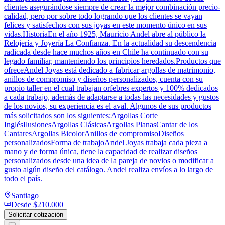
clientes asegurándose siempre de crear la mejor combinación precio-
calidad, pero por sobre todo logrando que los clientes se vayan
felices y satisfechos con sus joyas en este momento único en sus
vidas.HistoriaEn el año 1925, Mauricio Andel abre al público la
Relojería y Joyería La Confianza. En la actualidad su descendencia
radicada desde hace muchos años en Chile ha continuado con su
legado familiar, manteniendo los principios heredados.Productos que
ofreceAndel Joyas está dedicado a fabricar argollas de matrimonio,
anillos de compromiso y diseños personalizados, cuenta con su
propio taller en el cual trabajan orfebres expertos y 100% dedicados
a cada trabajo, además de adaptarse a todas las necesidades y gustos
de los novios, su experiencia es el aval. Algunos de sus productos
más solicitados son los siguientes:Argollas Corte
InglésIlusionesArgollas ClásicasArgollas PlanasCantar de los
CantaresArgollas BicolorAnillos de compromisoDiseños
personalizadosForma de trabajoAndel Joyas trabaja cada pieza a
mano y de forma única, tiene la capacidad de realizar diseños
personalizados desde una idea de la pareja de novios o modificar a
gusto algún diseño del catálogo. Andel realiza envíos a lo largo de
todo el país.
Santiago
Desde
$210.000
Solicitar cotización