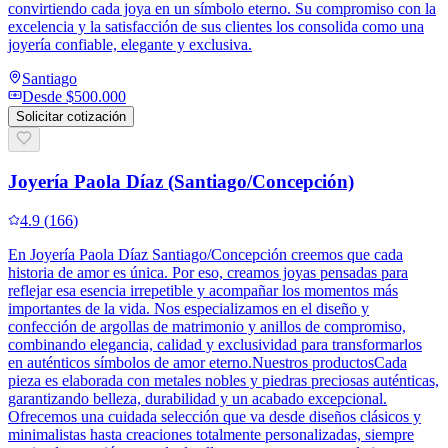
convirtiendo cada joya en un símbolo eterno. Su compromiso con la
excelencia y la satisfacción de sus clientes los consolida como una
joyería confiable, elegante y exclusiva.
Santiago
Desde
$500.000
Solicitar cotización
Joyería Paola Díaz (Santiago/Concepción)
4.9
(
166
)
En Joyería Paola Díaz Santiago/Concepción creemos que cada
historia de amor es única. Por eso, creamos joyas pensadas para
reflejar esa esencia irrepetible y acompañar los momentos más
importantes de la vida. Nos especializamos en el diseño y
confección de argollas de matrimonio y anillos de compromiso,
combinando elegancia, calidad y exclusividad para transformarlos
en auténticos símbolos de amor eterno.Nuestros productosCada
pieza es elaborada con metales nobles y piedras preciosas auténticas,
garantizando belleza, durabilidad y un acabado excepcional.
Ofrecemos una cuidada selección que va desde diseños clásicos y
minimalistas hasta creaciones totalmente personalizadas, siempre