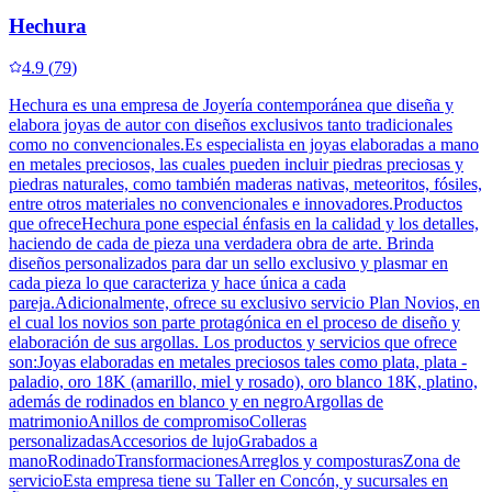
Hechura
4.9
(
79
)
Hechura es una empresa de Joyería contemporánea que diseña y
elabora joyas de autor con diseños exclusivos tanto tradicionales
como no convencionales.Es especialista en joyas elaboradas a mano
en metales preciosos, las cuales pueden incluir piedras preciosas y
piedras naturales, como también maderas nativas, meteoritos, fósiles,
entre otros materiales no convencionales e innovadores.Productos
que ofreceHechura pone especial énfasis en la calidad y los detalles,
haciendo de cada de pieza una verdadera obra de arte. Brinda
diseños personalizados para dar un sello exclusivo y plasmar en
cada pieza lo que caracteriza y hace única a cada
pareja.Adicionalmente, ofrece su exclusivo servicio Plan Novios, en
el cual los novios son parte protagónica en el proceso de diseño y
elaboración de sus argollas. Los productos y servicios que ofrece
son:Joyas elaboradas en metales preciosos tales como plata, plata -
paladio, oro 18K (amarillo, miel y rosado), oro blanco 18K, platino,
además de rodinados en blanco y en negroArgollas de
matrimonioAnillos de compromisoColleras
personalizadasAccesorios de lujoGrabados a
manoRodinadoTransformacionesArreglos y composturasZona de
servicioEsta empresa tiene su Taller en Concón, y sucursales en