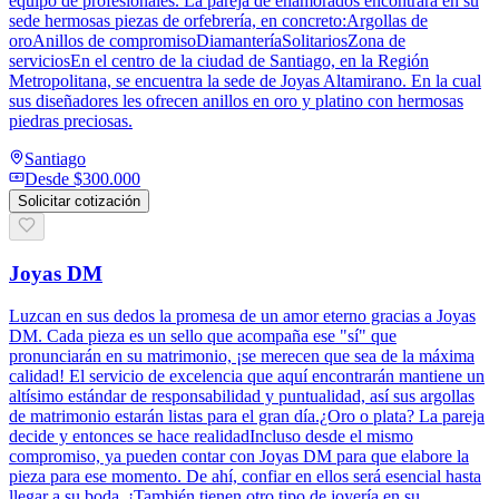
equipo de profesionales. La pareja de enamorados encontrará en su
sede hermosas piezas de orfebrería, en concreto:Argollas de
oroAnillos de compromisoDiamanteríaSolitariosZona de
serviciosEn el centro de la ciudad de Santiago, en la Región
Metropolitana, se encuentra la sede de Joyas Altamirano. En la cual
sus diseñadores les ofrecen anillos en oro y platino con hermosas
piedras preciosas.
Santiago
Desde
$300.000
Solicitar cotización
Joyas DM
Luzcan en sus dedos la promesa de un amor eterno gracias a Joyas
DM. Cada pieza es un sello que acompaña ese "sí" que
pronunciarán en su matrimonio, ¡se merecen que sea de la máxima
calidad! El servicio de excelencia que aquí encontrarán mantiene un
altísimo estándar de responsabilidad y puntualidad, así sus argollas
de matrimonio estarán listas para el gran día.¿Oro o plata? La pareja
decide y entonces se hace realidadIncluso desde el mismo
compromiso, ya pueden contar con Joyas DM para que elabore la
pieza para ese momento. De ahí, confiar en ellos será esencial hasta
llegar a su boda. ¡También tienen otro tipo de joyería en su