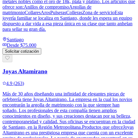
metales nobles como el oro de 18k, plata y platino. Los artículos que
ofrece son:Anillos de compromisoArgollas de
matrimonioCollaresArosPulserasCollerasZona de servicioEsta
joyería familiar se localiza en Santiago, donde les espera un equipo
dispuesto a dar vida a esa pieza única en su clase que tanto anhelan
para sellar su gran día.
Santiago
Desde
$75.000
Solicitar cotización
Joyas Altamirano
4.9
(
263
)
Más de 30 años diseñando una infinidad de elegantes piezas de
orfebrería tiene Joyas Altamirano. La empresa en la cual los novios
encontrarán la argolla de matrimonio con la que siempre han
soñado. Los profesionales de esta compañía tienen amplios
conocimientos en diseño, y sus creaciones destacan por su belleza,
contemporaneidad y calidad. Sus oficinas se encuentran en la ciudad
de Santiago, en la Región Metropolitana.Productos que ofreceJoyas
Altamirano es una prestigiosa empresa que cuenta con un excelente