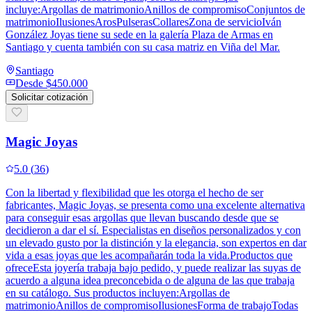
incluye:Argollas de matrimonioAnillos de compromisoConjuntos de
matrimonioIlusionesArosPulserasCollaresZona de servicioIván
González Joyas tiene su sede en la galería Plaza de Armas en
Santiago y cuenta también con su casa matriz en Viña del Mar.
Santiago
Desde
$450.000
Solicitar cotización
Magic Joyas
5.0
(
36
)
Con la libertad y flexibilidad que les otorga el hecho de ser
fabricantes, Magic Joyas, se presenta como una excelente alternativa
para conseguir esas argollas que llevan buscando desde que se
decidieron a dar el sí. Especialistas en diseños personalizados y con
un elevado gusto por la distinción y la elegancia, son expertos en dar
vida a esas joyas que les acompañarán toda la vida.Productos que
ofreceEsta joyería trabaja bajo pedido, y puede realizar las suyas de
acuerdo a alguna idea preconcebida o de alguna de las que trabaja
en su catálogo. Sus productos incluyen:Argollas de
matrimonioAnillos de compromisoIlusionesForma de trabajoTodas