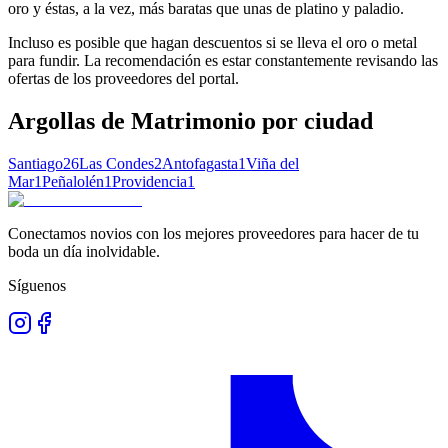
oro y éstas, a la vez, más baratas que unas de platino y paladio.
Incluso es posible que hagan descuentos si se lleva el oro o metal
para fundir. La recomendación es estar constantemente revisando las
ofertas de los proveedores del portal.
Argollas de Matrimonio
por ciudad
Santiago
26
Las Condes
2
Antofagasta
1
Viña del
Mar
1
Peñalolén
1
Providencia
1
Conectamos novios con los mejores proveedores para hacer de tu
boda un día inolvidable.
Síguenos