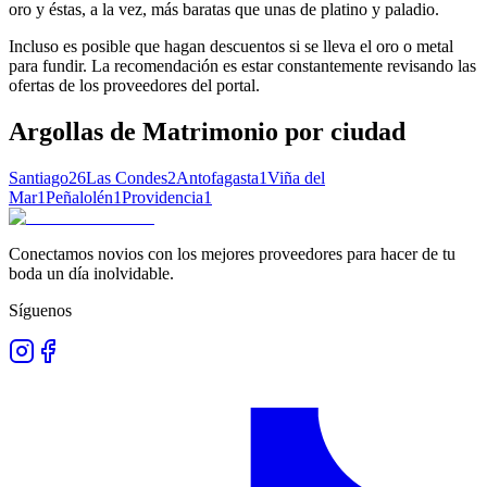
oro y éstas, a la vez, más baratas que unas de platino y paladio.
Incluso es posible que hagan descuentos si se lleva el oro o metal
para fundir. La recomendación es estar constantemente revisando las
ofertas de los proveedores del portal.
Argollas de Matrimonio
por ciudad
Santiago
26
Las Condes
2
Antofagasta
1
Viña del
Mar
1
Peñalolén
1
Providencia
1
Conectamos novios con los mejores proveedores para hacer de tu
boda un día inolvidable.
Síguenos