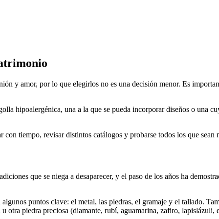
atrimonio
ión y amor, por lo que elegirlos no es una decisión menor. Es important
golla hipoalergénica, una a la que se pueda incorporar diseños o una cu
r con tiempo, revisar distintos catálogos y probarse todos los que sean 
diciones que se niega a desaparecer, y el paso de los años ha demostrad
algunos puntos clave: el metal, las piedras, el gramaje y el tallado. Tam
u otra piedra preciosa (diamante, rubí, aguamarina, zafiro, lapislázuli,