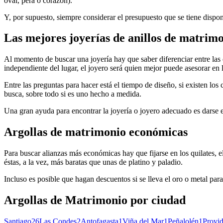
oval, pera o corazón).
Y, por supuesto, siempre considerar el presupuesto que se tiene dispo
Las mejores joyerías de anillos de matri
Al momento de buscar una joyería hay que saber diferenciar entre las 
independiente del lugar, el joyero será quien mejor puede asesorar en
Entre las preguntas para hacer está el tiempo de diseño, si existen lo
busca, sobre todo si es uno hecho a medida.
Una gran ayuda para encontrar la joyería o joyero adecuado es darse e
Argollas de matrimonio económicas
Para buscar alianzas más económicas hay que fijarse en los quilates, el
éstas, a la vez, más baratas que unas de platino y paladio.
Incluso es posible que hagan descuentos si se lleva el oro o metal par
Argollas de Matrimonio
por ciudad
Santiago
26
Las Condes
2
Antofagasta
1
Viña del Mar
1
Peñalolén
1
Provid