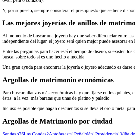
oval, pera o corazón).
Y, por supuesto, siempre considerar el presupuesto que se tiene dispo
Las mejores joyerías de anillos de matri
Al momento de buscar una joyería hay que saber diferenciar entre las 
independiente del lugar, el joyero será quien mejor puede asesorar en
Entre las preguntas para hacer está el tiempo de diseño, si existen lo
busca, sobre todo si es uno hecho a medida.
Una gran ayuda para encontrar la joyería o joyero adecuado es darse e
Argollas de matrimonio económicas
Para buscar alianzas más económicas hay que fijarse en los quilates, el
éstas, a la vez, más baratas que unas de platino y paladio.
Incluso es posible que hagan descuentos si se lleva el oro o metal par
Argollas de Matrimonio
por ciudad
Santiago
26
Las Condes
2
Antofagasta
1
Peñalolén
1
Providencia
1
Viña de