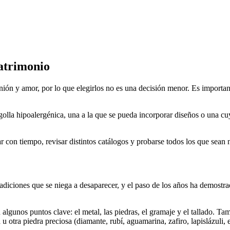
atrimonio
ión y amor, por lo que elegirlos no es una decisión menor. Es important
golla hipoalergénica, una a la que se pueda incorporar diseños o una cu
r con tiempo, revisar distintos catálogos y probarse todos los que sean 
diciones que se niega a desaparecer, y el paso de los años ha demostrad
algunos puntos clave: el metal, las piedras, el gramaje y el tallado. Tam
u otra piedra preciosa (diamante, rubí, aguamarina, zafiro, lapislázuli,