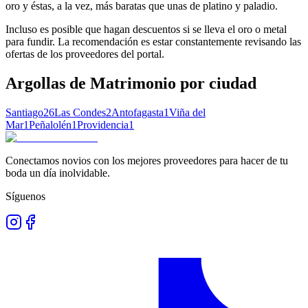
oro y éstas, a la vez, más baratas que unas de platino y paladio.
Incluso es posible que hagan descuentos si se lleva el oro o metal
para fundir. La recomendación es estar constantemente revisando las
ofertas de los proveedores del portal.
Argollas de Matrimonio
por ciudad
Santiago
26
Las Condes
2
Antofagasta
1
Viña del
Mar
1
Peñalolén
1
Providencia
1
Conectamos novios con los mejores proveedores para hacer de tu
boda un día inolvidable.
Síguenos