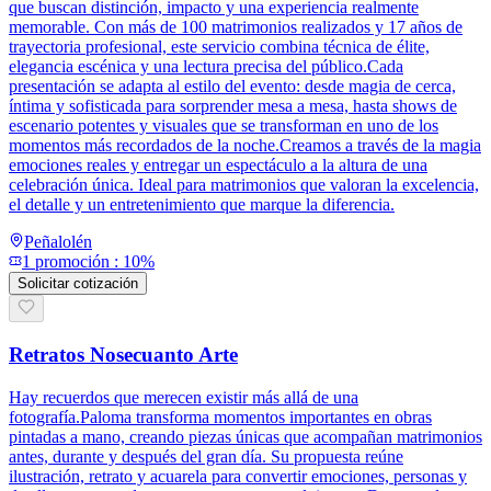
que buscan distinción, impacto y una experiencia realmente
memorable. Con más de 100 matrimonios realizados y 17 años de
trayectoria profesional, este servicio combina técnica de élite,
elegancia escénica y una lectura precisa del público.Cada
presentación se adapta al estilo del evento: desde magia de cerca,
íntima y sofisticada para sorprender mesa a mesa, hasta shows de
escenario potentes y visuales que se transforman en uno de los
momentos más recordados de la noche.Creamos a través de la magia
emociones reales y entregar un espectáculo a la altura de una
celebración única. Ideal para matrimonios que valoran la excelencia,
el detalle y un entretenimiento que marque la diferencia.
Peñalolén
1
promoción
:
10%
Solicitar cotización
Retratos Nosecuanto Arte
Hay recuerdos que merecen existir más allá de una
fotografía.Paloma transforma momentos importantes en obras
pintadas a mano, creando piezas únicas que acompañan matrimonios
antes, durante y después del gran día. Su propuesta reúne
ilustración, retrato y acuarela para convertir emociones, personas y