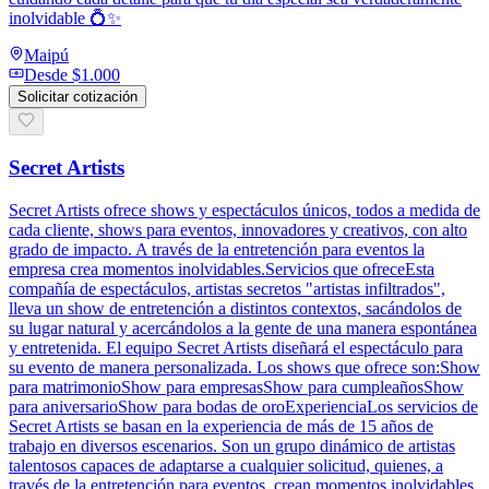
inolvidable 💍✨
Maipú
Desde
$1.000
Solicitar cotización
Secret Artists
Secret Artists ofrece shows y espectáculos únicos, todos a medida de
cada cliente, shows para eventos, innovadores y creativos, con alto
grado de impacto. A través de la entretención para eventos la
empresa crea momentos inolvidables.Servicios que ofreceEsta
compañía de espectáculos, artistas secretos "artistas infiltrados",
lleva un show de entretención a distintos contextos, sacándolos de
su lugar natural y acercándolos a la gente de una manera espontánea
y entretenida. El equipo Secret Artists diseñará el espectáculo para
su evento de manera personalizada. Los shows que ofrece son:Show
para matrimonioShow para empresasShow para cumpleañosShow
para aniversarioShow para bodas de oroExperienciaLos servicios de
Secret Artists se basan en la experiencia de más de 15 años de
trabajo en diversos escenarios. Son un grupo dinámico de artistas
talentosos capaces de adaptarse a cualquier solicitud, quienes, a
través de la entretención para eventos, crean momentos inolvidables.