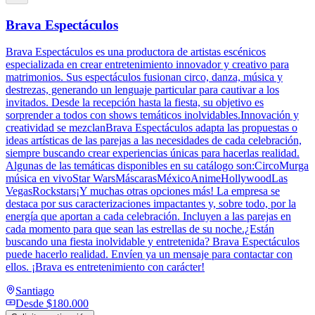
Brava Espectáculos
Brava Espectáculos es una productora de artistas escénicos
especializada en crear entretenimiento innovador y creativo para
matrimonios. Sus espectáculos fusionan circo, danza, música y
destrezas, generando un lenguaje particular para cautivar a los
invitados. Desde la recepción hasta la fiesta, su objetivo es
sorprender a todos con shows temáticos inolvidables.Innovación y
creatividad se mezclanBrava Espectáculos adapta las propuestas o
ideas artísticas de las parejas a las necesidades de cada celebración,
siempre buscando crear experiencias únicas para hacerlas realidad.
Algunas de las temáticas disponibles en su catálogo son:CircoMurga
música en vivoStar WarsMáscarasMéxicoAnimeHollywoodLas
VegasRockstars¡Y muchas otras opciones más! La empresa se
destaca por sus caracterizaciones impactantes y, sobre todo, por la
energía que aportan a cada celebración. Incluyen a las parejas en
cada momento para que sean las estrellas de su noche.¿Están
buscando una fiesta inolvidable y entretenida? Brava Espectáculos
puede hacerlo realidad. Envíen ya un mensaje para contactar con
ellos. ¡Brava es entretenimiento con carácter!
Santiago
Desde
$180.000