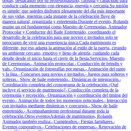
bodas, destacando por su profesionalismo, carisma y capacidad para
conducir cada momento con elegancia, energía y cercanía.Su misión
es simple: que ustedes disfruten plenamente del día más importante
de sus vidas, mientras cada instante de la celebración fluye de
manera natural, organizada y entretenida.Durante el evento, Rolands
asume un rol fundamental como Maestro de Ceremonias, Animador
Protocolar y Conductor del Baile Entretenido, coordinando el
desarrollo de la celebración para que novios e invitados solo se
preocupen de vivir una experiencia única.Cada matrimonio es
diferente, por eso adapta la animación al estilo de la pareja, creando
un ambiente cercano, emotivo y lleno de alegría, cuidando cada
detalle desde el inicio hasta el cierre de la fiesta.Servicios- Maestro
de Ceremonias.- Animación protocolar.- Conducción de brindis y
vals.- Organización de fotografías por mesas.- Animación del ramo
y la liga.- Concursos para novios e invitados.- Juegos para solteros y
solteras.- Show de baile entretenido.- Dinámicas de integración.-
Coordinación completa del cronograma de la celebración.¿Qué
incluye el servicio de matrimonio?- Conducción completa de la
ceremonia y recepción.- Organización y coordinación del timing del
evento.- Animación de todos los momentos principales.- Interacción
con invitados mediante dinámicas y concursos.- Show de baile
entretenido.- Acompañamiento profesional durante toda la
celebración.Otros eventosAdemás de matrimonios, Rolands
Animador también realiza:- Cumpleaños.- Fiestas familiares.-
Eventos corporativos.- Celebraciones de empresas.- Renovación de