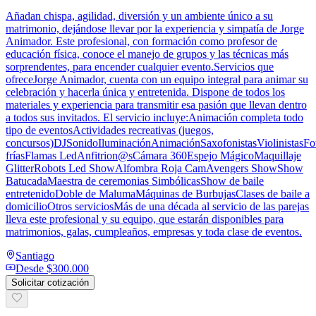
Añadan chispa, agilidad, diversión y un ambiente único a su
matrimonio, dejándose llevar por la experiencia y simpatía de Jorge
Animador. Este profesional, con formación como profesor de
educación física, conoce el manejo de grupos y las técnicas más
sorprendentes, para encender cualquier evento.Servicios que
ofreceJorge Animador, cuenta con un equipo integral para animar su
celebración y hacerla única y entretenida. Dispone de todos los
materiales y experiencia para transmitir esa pasión que llevan dentro
a todos sus invitados. El servicio incluye:Animación completa todo
tipo de eventosActividades recreativas (juegos,
concursos)DJSonidoIluminaciónAnimaciónSaxofonistasViolinistasFo
fríasFlamas LedAnfitrion@sCámara 360Espejo MágicoMaquillaje
GlitterRobots Led ShowAlfombra Roja CamAvengers ShowShow
BatucadaMaestra de ceremonias SimbólicasShow de baile
entretenidoDoble de MalumaMáquinas de BurbujasClases de baile a
domicilioOtros serviciosMás de una década al servicio de las parejas
lleva este profesional y su equipo, que estarán disponibles para
matrimonios, galas, cumpleaños, empresas y toda clase de eventos.
Santiago
Desde
$300.000
Solicitar cotización