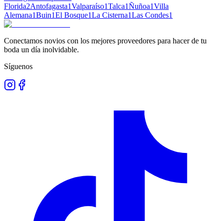
Florida
2
Antofagasta
1
Valparaíso
1
Talca
1
Ñuñoa
1
Villa
Alemana
1
Buin
1
El Bosque
1
La Cisterna
1
Las Condes
1
Conectamos novios con los mejores proveedores para hacer de tu
boda un día inolvidable.
Síguenos