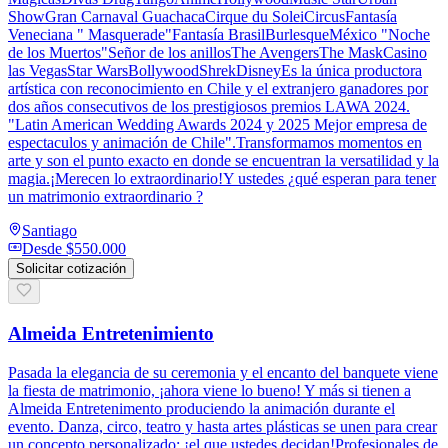
ShowGran Carnaval GuachacaCirque du SoleiCircusFantasía
Veneciana " Masquerade"Fantasía BrasilBurlesqueMéxico "Noche
de los Muertos"Señor de los anillosThe AvengersThe MaskCasino
las VegasStar WarsBollywoodShrekDisneyEs la única productora
artística con reconocimiento en Chile y el extranjero ganadores por
dos años consecutivos de los prestigiosos premios LAWA 2024.
"Latin American Wedding Awards 2024 y 2025 Mejor empresa de
espectaculos y animación de Chile".Transformamos momentos en
arte y son el punto exacto en donde se encuentran la versatilidad y la
magia.¡Merecen lo extraordinario!Y ustedes ¿qué esperan para tener
un matrimonio extraordinario ?
Santiago
Desde
$550.000
Solicitar cotización
Almeida Entretenimiento
Pasada la elegancia de su ceremonia y el encanto del banquete viene
la fiesta de matrimonio, ¡ahora viene lo bueno! Y más si tienen a
Almeida Entretenimento produciendo la animación durante el
evento. Danza, circo, teatro y hasta artes plásticas se unen para crear
un concepto personalizado: ¡el que ustedes decidan!Profesionales de