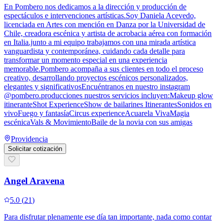
En Pombero nos dedicamos a la dirección y producción de
espectáculos e intervenciones artísticas.Soy Daniela Acevedo,
licenciada en Artes con mención en Danza por la Universidad de
Chile, creadora escénica y artista de acrobacia aérea con formación
en Italia.junto a mi equipo trabajamos con una mirada artística
vanguardista y contemporánea, cuidando cada detalle para
transformar un momento especial en una experiencia
memorable.Pombero acompaña a sus clientes en todo el proceso
creativo, desarrollando proyectos escénicos personalizados,
elegantes y significativosEncuéntranos en nuestro instagram
@pombero.producciones nuestros servicios incluyen:Makeup glow
itineranteShot ExperienceShow de bailarines ItinerantesSonidos en
vivoFuego y fantasíaCircus experienceAcuarela VivaMagia
escénicaVals & MovimientoBaile de la novia con sus amigas
Providencia
Solicitar cotización
Angel Aravena
5.0
(
21
)
Para disfrutar plenamente ese día tan importante, nada como contar