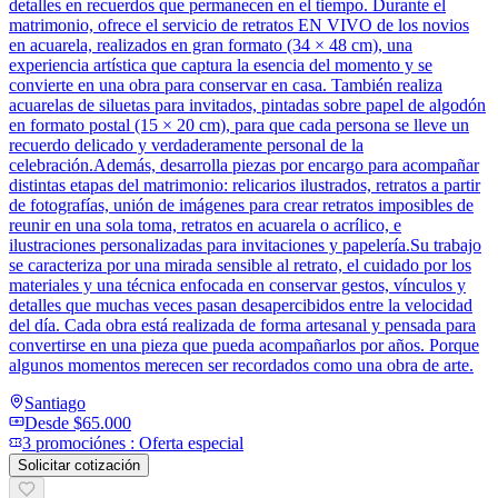
detalles en recuerdos que permanecen en el tiempo. Durante el
matrimonio, ofrece el servicio de retratos EN VIVO de los novios
en acuarela, realizados en gran formato (34 × 48 cm), una
experiencia artística que captura la esencia del momento y se
convierte en una obra para conservar en casa. También realiza
acuarelas de siluetas para invitados, pintadas sobre papel de algodón
en formato postal (15 × 20 cm), para que cada persona se lleve un
recuerdo delicado y verdaderamente personal de la
celebración.Además, desarrolla piezas por encargo para acompañar
distintas etapas del matrimonio: relicarios ilustrados, retratos a partir
de fotografías, unión de imágenes para crear retratos imposibles de
reunir en una sola toma, retratos en acuarela o acrílico, e
ilustraciones personalizadas para invitaciones y papelería.Su trabajo
se caracteriza por una mirada sensible al retrato, el cuidado por los
materiales y una técnica enfocada en conservar gestos, vínculos y
detalles que muchas veces pasan desapercibidos entre la velocidad
del día. Cada obra está realizada de forma artesanal y pensada para
convertirse en una pieza que pueda acompañarlos por años. Porque
algunos momentos merecen ser recordados como una obra de arte.
Santiago
Desde
$65.000
3
promoción
es
:
Oferta especial
Solicitar cotización