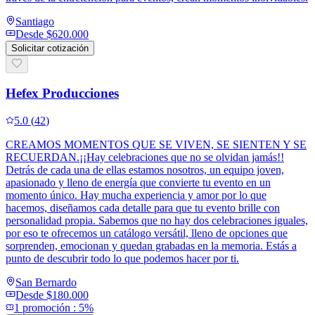
Santiago
Desde
$620.000
Solicitar cotización
Hefex Producciones
5.0
(
42
)
CREAMOS MOMENTOS QUE SE VIVEN, SE SIENTEN Y SE
RECUERDAN.¡¡Hay celebraciones que no se olvidan jamás!!
Detrás de cada una de ellas estamos nosotros, un equipo joven,
apasionado y lleno de energía que convierte tu evento en un
momento único. Hay mucha experiencia y amor por lo que
hacemos, diseñamos cada detalle para que tu evento brille con
personalidad propia. Sabemos que no hay dos celebraciones iguales,
por eso te ofrecemos un catálogo versátil, lleno de opciones que
sorprenden, emocionan y quedan grabadas en la memoria. Estás a
punto de descubrir todo lo que podemos hacer por ti.
San Bernardo
Desde
$180.000
1
promoción
:
5%