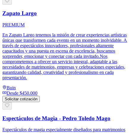
Zapato Largo
PREMIUM
En Zapato Largo tenemos la misión de crear experiencias artísticas
únicas que transformen cada evento en un momento inolvidable. A
través de espectáculos innovadores, profesionales altamente
capacitados y una puesta en escena de excelencia, buscamos
sorprender, emocionar y conectar con cada invitado.Nos
comprometemos a ofrecer un servicio integral, adaptable a las
necesidades de matrimonios, empresas y celebraciones especiales,
garantizando calidad, creatividad y profesionalismo en cada
presentación.
Buin
Desde
$450.000
Solicitar cotización
Espectáculos de Magia - Pedro Toledo Mago
Espectáculos de magia especialmente diseñados para matrimonios