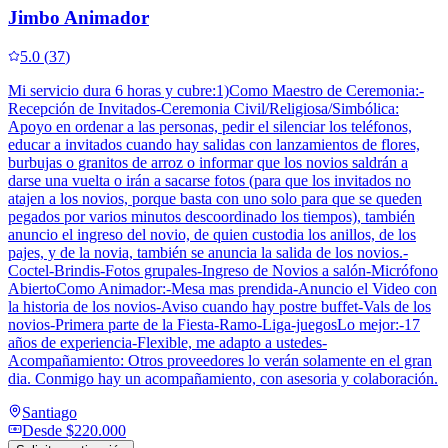
Jimbo Animador
5.0
(
37
)
Mi servicio dura 6 horas y cubre:1)Como Maestro de Ceremonia:-
Recepción de Invitados-Ceremonia Civil/Religiosa/Simbólica:
Apoyo en ordenar a las personas, pedir el silenciar los teléfonos,
educar a invitados cuando hay salidas con lanzamientos de flores,
burbujas o granitos de arroz o informar que los novios saldrán a
darse una vuelta o irán a sacarse fotos (para que los invitados no
atajen a los novios, porque basta con uno solo para que se queden
pegados por varios minutos descoordinado los tiempos), también
anuncio el ingreso del novio, de quien custodia los anillos, de los
pajes, y de la novia, también se anuncia la salida de los novios.-
Coctel-Brindis-Fotos grupales-Ingreso de Novios a salón-Micrófono
AbiertoComo Animador:-Mesa mas prendida-Anuncio el Video con
la historia de los novios-Aviso cuando hay postre buffet-Vals de los
novios-Primera parte de la Fiesta-Ramo-Liga-juegosLo mejor:-17
años de experiencia-Flexible, me adapto a ustedes-
Acompañamiento: Otros proveedores lo verán solamente en el gran
dia. Conmigo hay un acompañamiento, con asesoria y colaboración.
Santiago
Desde
$220.000