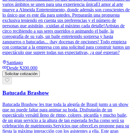
varios ámbitos se unen para una experiencia únicaEl amor al arte
mueve a Almeida Entretenimento, donde además son conscientes de
lo único que es este día para ustedes. Prepararán una propuesta
exclusiva teniendo en cuenta sus preferencias y el número de
personas que asistirán, ¡cuidan al máximo cada detalle!Artistas de
circo recibiendo a sus seres queridos o animando el baile, la
coreografía de su vals, un baile entretenido sorpresa y hasta
zanqueros o batucadas... ¡hay docenas de opciones! Todo empieza
con contactar a la empresa con una solicitud para construir juntos un
espectáculo que supere todas sus expectativas, ¿a qué esperan?
Santiago
Desde
$200.000
Solicitar cotización
Batucada Brashow
Batucada Brashow les trae toda la alegría de Brasil junto a un show
que no puede faltar para animar su boda. Disfrutarán de un
espectáculo versátil lleno de ritmo, colores, picardía y mucho baile,
de un gran servicio a la altura de tan esperada fecha como será su
celebración de matrimonio.Servicios que ofreceLes propone para su
fiesta la máxima interacción con los asistentes a ella. Este gran