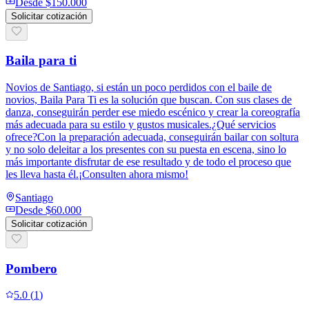
Desde
$150.000
Solicitar cotización
Baila para ti
Novios de Santiago, si están un poco perdidos con el baile de
novios, Baila Para Ti es la solución que buscan. Con sus clases de
danza, conseguirán perder ese miedo escénico y crear la coreografía
más adecuada para su estilo y gustos musicales.¿Qué servicios
ofrece?Con la preparación adecuada, conseguirán bailar con soltura
y no solo deleitar a los presentes con su puesta en escena, sino lo
más importante disfrutar de ese resultado y de todo el proceso que
les lleva hasta él.¡Consulten ahora mismo!
Santiago
Desde
$60.000
Solicitar cotización
Pombero
5.0
(
1
)