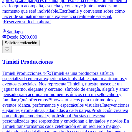
aprox.).Cada pareja es distinta, por eso cada celebración también lo
es. Joaquín acompaña, escucha y construye junto a ustedes un
momento que será inolvidable.Escríbanle y conversen sobre cómo
hacer de su matrimonio una experiencia realmente especial.
¡Reserven su fecha ahora!
Santiago
Desde
$200.000
Solicitar cotización
Timieli Producciones
Timieli Producciones ✨🐆Timieli es una productora artística
especializada en crear experiencias inolvidables para matrimonios y
eventos especiales. Nos representa Timielín, nuestra mascota: un
jaguar tierno, elegante y cercano, símbolo de energía, alegría y amor,
pensado para acompañar momentos únicos con un sello cálido y
familiar.¿Qué ofrecemos?Shows artísticos para matrimonios y
eventos (danza, performance y espectáculos visuales).Intervenciones
elegantes y románticas, adaptadas a cada pareja.Producción creativa
con enfoque emocional y profesional.Puestas en escena
personalizadas que sorprenden y emocionan a invitados y novios.En
Timieli transformamos cada celebración en un recuerdo mágico,
cuidando cada detalle para que tu día especial sea verdaderamente