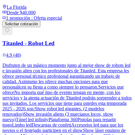
La Florida
Desde
$40.000
1
promoción
:
Oferta especial
Solicitar cotización
Titanled - Robot Led
4.9
(
48
)
Disfruten de un mágico momento junto al mejor show de robots led
e invasión alien con los profesionales de Titanled. Esta empresa les
ofrece personal técnico profesional garantizando un trabajo de
calidad. Asimismo les ofrece muchas opciones para que
personalicen su fiesta a como siempre lo pensaron.Servicios que
ofreceNo importa qué tipo de evento tengan en mente, con los
servicios y la atenta actuación de Titanled podrán sorprender a todos
sus invitados. Los servicios que tiene para ustedes esta temporada
2025 - 2026 son:Show robot led gigantes. (2 modelos
renovados)Show invasión aliens (3 marcianos locos, show
nuevo)Túnel led infinityPlataforma 360Pistolas para repartir
tragoLimbo ledDescargas de confetiAccesorios led para que los
novios o el festejado participen en el showShow láser equipos de