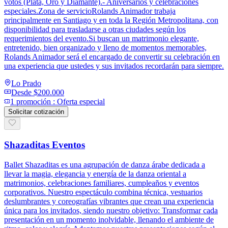
votos (Plata, Oro y Diamante).- Aniversarios y celebraciones
especiales.Zona de servicioRolands Animador trabaja
principalmente en Santiago y en toda la Región Metropolitana, con
disponibilidad para trasladarse a otras ciudades según los
requerimientos del evento.Si buscan un matrimonio elegante,
entretenido, bien organizado y lleno de momentos memorables,
Rolands Animador será el encargado de convertir su celebración en
una experiencia que ustedes y sus invitados recordarán para siempre.
Lo Prado
Desde
$200.000
1
promoción
:
Oferta especial
Solicitar cotización
Shazaditas Eventos
Ballet Shazaditas es una agrupación de danza árabe dedicada a
llevar la magia, elegancia y energía de la danza oriental a
matrimonios, celebraciones familiares, cumpleaños y eventos
corporativos. Nuestro espectáculo combina técnica, vestuarios
deslumbrantes y coreografías vibrantes que crean una experiencia
única para los invitados, siendo nuestro objetivo: Transformar cada
presentación en un momento inolvidable, llenando el ambiente de