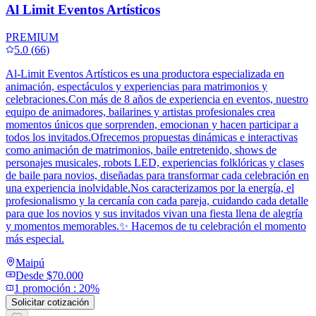
Al Limit Eventos Artísticos
PREMIUM
5.0
(
66
)
Al-Limit Eventos Artísticos es una productora especializada en
animación, espectáculos y experiencias para matrimonios y
celebraciones.Con más de 8 años de experiencia en eventos, nuestro
equipo de animadores, bailarines y artistas profesionales crea
momentos únicos que sorprenden, emocionan y hacen participar a
todos los invitados.Ofrecemos propuestas dinámicas e interactivas
como animación de matrimonios, baile entretenido, shows de
personajes musicales, robots LED, experiencias folklóricas y clases
de baile para novios, diseñadas para transformar cada celebración en
una experiencia inolvidable.Nos caracterizamos por la energía, el
profesionalismo y la cercanía con cada pareja, cuidando cada detalle
para que los novios y sus invitados vivan una fiesta llena de alegría
y momentos memorables.✨ Hacemos de tu celebración el momento
más especial.
Maipú
Desde
$70.000
1
promoción
:
20%
Solicitar cotización