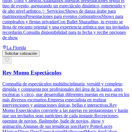
ritmo, color y alegría.Adaptamos nuestras presentaciones según el
tipo de evento, asegurando un espectáculo dinámico, entretenido y
de alto nivel artístico.✨ Servicios:Shows de danza árabe para
matrimoniosPresentaciones para eventos corporativosShows para
cumpleaños y fiestas privadasCon Ballet Shazaditas, tu evento se
llena de encanto oriental y una experiencia artística que tus invitados
recordarán.Consulta disponibilidad para tu fecha y recibe opciones
de show
La Florida
Solicitar cotización
Rey Momo Espectáculos
Compañía de espectáculos multidisciplinaria, versátil y completa;
dirigida y compuesta por profesionales del área de la danza, artes
escénicas y circo, que desarrollan diferentes puestas en escena en los
más diversos escenarios.Empresa especialista en realizar
intervenciones y animaciones únicas, bellas e interactivas.Rey
Momo Espectáculos convierte a las parejas en protagonistas y harán
que sus invitados sean partícipes de cada instante.Recepciones,
opening de novios, flashmobe, baile de novios, show y
animación.Algunas de sus temáticas son:Harry PotterLuces
MágicasDivas DragTangoAniméHollywoodMusic StarUrban