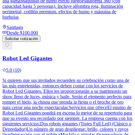
alta gamaMáquinas de humo efecto fuegoPlataforma 360 (con
capacidad hasta 5 personas). Incluye alfombra roja, iluminación
perimetral, cotillón premium. efectos de humo y máquina de
burbujas
Santiago
Desde
$100.000
Solicitar cotización
Robot Led Gigantes
5.0
(
10
)
Si quieren que sus invitados recuerden su celebración como una de
las más entretenidas, entonces deben contar con los servicios de
Robot Led Gigantes. Ellos les proporcionarán a su matrimonio un
show lleno de luces, música y baile. Serán el elemento perfecto para
romper el hielo, la chispa que prenda la fiesta o el broche de oro
para cerrar una noche espectacular.Servicios que ofreceEl equipo de
Robot Led Gigantes pondrá en escena lo mejor de su repertorio para
que su evento sea recordado por siempre. La empresa cuenta con los
siguientes servicios:Dos robots gigantes (Trajes Full Led) (Clásico o
Depredador)Un número de gran despliegue: brillo, colores y rayos
láserInteracción con el públicoMochila o pistolas dispensadoras de