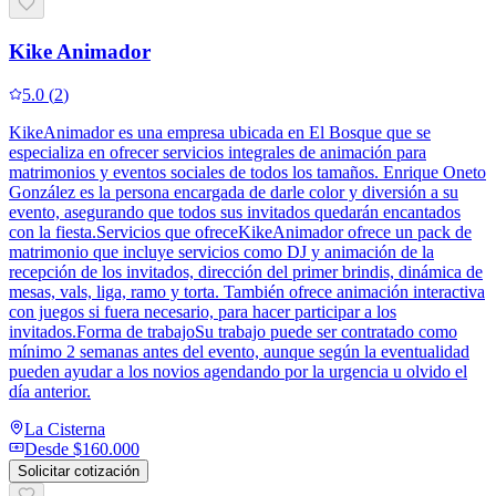
Kike Animador
5.0
(
2
)
KikeAnimador es una empresa ubicada en El Bosque que se
especializa en ofrecer servicios integrales de animación para
matrimonios y eventos sociales de todos los tamaños. Enrique Oneto
González es la persona encargada de darle color y diversión a su
evento, asegurando que todos sus invitados quedarán encantados
con la fiesta.Servicios que ofreceKikeAnimador ofrece un pack de
matrimonio que incluye servicios como DJ y animación de la
recepción de los invitados, dirección del primer brindis, dinámica de
mesas, vals, liga, ramo y torta. También ofrece animación interactiva
con juegos si fuera necesario, para hacer participar a los
invitados.Forma de trabajoSu trabajo puede ser contratado como
mínimo 2 semanas antes del evento, aunque según la eventualidad
pueden ayudar a los novios agendando por la urgencia u olvido el
día anterior.
La Cisterna
Desde
$160.000
Solicitar cotización