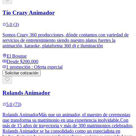
Tío Crazy Animador
5.0
(
3
)
Somos Crazy 360 producciones, dónde contamos con variedad de
servicios de entretenimiento siendo nuestro platos fuertes la
animación, karaoke, plataforma 360 dj e iluminación
El Bosque
Desde
$200.000
1
promoción
:
Oferta especial
Solicitar cotización
Rolands Animador
5.0
(
73
)
Rolands AnimadorMás que un animador, el maestro de ceremonias
que transforma su matrimonio en una experiencia inolvidable.Con
más de 15 años de trayectoria y más de 300 matrimonios celebrados,
Rolands Animador se ha consolidado como un especialista en