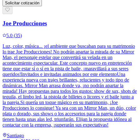
Solicitar cotización
Joe Producciones
5.0
(
35
)
Luz, color, música... ¡el ambiente que buscaban para su matrimonio
lo trae Joe Producciones! No podrán apartar la mirada de su Mirror
Man, el personaje estelar que convertirá su velada en un
acontecimiento espectacular. Este concepto nuevo en entretención
tiene que estar sí o sí en la pista de baile, ¡maravillará a sus seres
queridos!Invitados e invitadas animados por este elementoUna
experiencia nueva con trajes brillantes, relucientes y todo tipo de
dinámicas. Mirror Man arrasa donde va, ¡no podrán apartar la
mirada! Hay propuestas para todos los gustos: show de sax, shots de
tequila, el limbo led, la pistola de billetes o licores y el baile junto a
la pareja.Si quería un toque mágico en su matrimonio, ¡Joe
Producciones lo consigue! Ya sea con un Mirror Man, un dúo, color
plata o dorado, sus shows o los accesorios para la pareja donde
tienen hasta unas alas led, triunfarán. Elijan la propuesta idónea al
contactar con la empresa, ¡superarán sus expectativas!
Santiago