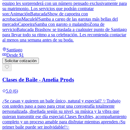
equipo les sorprenderá con un número pensado exclusivamente para
su matrimonio. Los servicios que podrán contratar
son:AnimaciónBatucadaShow de capoeira con
acrobaciasMaculeléSamba a cargo de las garotas más bellas del
mercadoCapoeiraSamba con garoto o malandroZona de
servicioBatucada Brashow se traslada a cualquier punto de Santiago
para llevar todo su ritmo a su celebración. Les recomienda contactar
al menos una semana antes de su boda.
Santiago
Desde
$1
Solicitar cotización
Clases de Baile - Amelia Prods
5.0
(
6
)
¿Se casan y quieren un baile único, natural y especial? ✨Trabajo
con ustedes paso a paso para crear una coreografía totalmente
personalizada, diseñada según su nivel, su música y la vibra que
quieran transmitir ese día especial.Clases flexibles, acompañamiento
completo y un proceso amable para disfrutar mientras aprenden.¡Su
primer baile puede ser inolvidable!✨