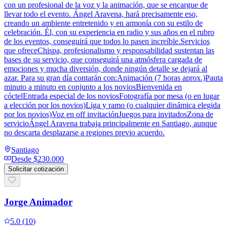
con un profesional de la voz y la animación, que se encargue de
llevar todo el evento. Ángel Aravena, hará precisamente eso,
creando un ambiente entretenido y en armonía con su estilo de
celebración. Él, con su experiencia en radio y sus años en el rubro
de los eventos, conseguirá que todos lo pasen increíble.Servicios
que ofreceChispa, profesionalismo y responsabilidad sustentan las
bases de su servicio, que conseguirá una atmósfera cargada de
emociones y mucha diversión, donde ningún detalle se dejará al
azar. Para su gran día contarán con:Animación (7 horas aprox.)Pauta
minuto a minuto en conjunto a los noviosBienvenida en
cóctelEntrada especial de los noviosFotografía por mesa (o en lugar
a elección por los novios)Liga y ramo (o cualquier dinámica elegida
por los novios)Voz en off invitaciónJuegos para invitadosZona de
servicioÁngel Aravena trabaja principalmente en Santiago, aunque
no descarta desplazarse a regiones previo acuerdo.
Santiago
Desde
$230.000
Solicitar cotización
Jorge Animador
5.0
(
10
)